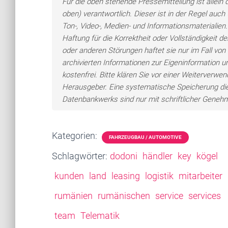
Für die oben stehende Pressemitteilung ist allei
oben) verantwortlich. Dieser ist in der Regel auc
Ton-, Video-, Medien- und Informationsmateriali
Haftung für die Korrektheit oder Vollständigkeit 
oder anderen Störungen haftet sie nur im Fall von 
archivierten Informationen zur Eigeninformation un
kostenfrei. Bitte klären Sie vor einer Weiterver
Herausgeber. Eine systematische Speicherung di
Datenbankwerks sind nur mit schriftlicher Gene
Kategorien:
FAHRZEUGBAU / AUTOMOTIVE
Schlagwörter:
dodoni
händler
key
kögel
kunden
land
leasing
logistik
mitarbeiter
rumänien
rumänischen
service
services
team
Telematik