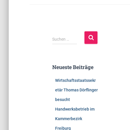
S
Suchen …
u
c
h
e
Neueste Beiträge
n
n
Wirtschaftsstaatssekr
a
c
etär Thomas Dörflinger
h
besucht
:
Handwerksbetrieb im
Kammerbezirk
Freiburg