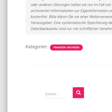
oder anderen Störungen haftet sie nur im Fall von 
archivierten Informationen zur Eigeninformation un
kostenfrei. Bitte klären Sie vor einer Weiterver
Herausgeber. Eine systematische Speicherung di
Datenbankwerks sind nur mit schriftlicher Gene
Kategorien:
FINANZEN / BILANZEN
S
Suchen …
u
c
h