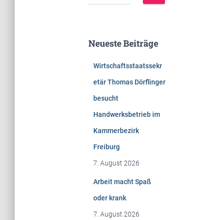
u
c
h
e
Neueste Beiträge
n
n
Wirtschaftsstaatssekr
a
c
etär Thomas Dörflinger
h
besucht
:
Handwerksbetrieb im
Kammerbezirk
Freiburg
7. August 2026
Arbeit macht Spaß
oder krank
7. August 2026