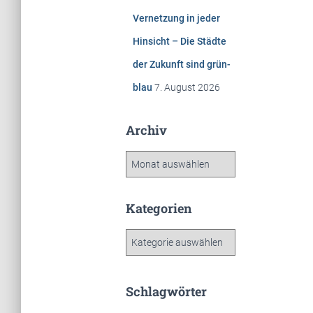
Vernetzung in jeder
Hinsicht – Die Städte
der Zukunft sind grün-
blau
7. August 2026
Archiv
A
r
c
h
Kategorien
i
v
K
a
t
e
Schlagwörter
g
o