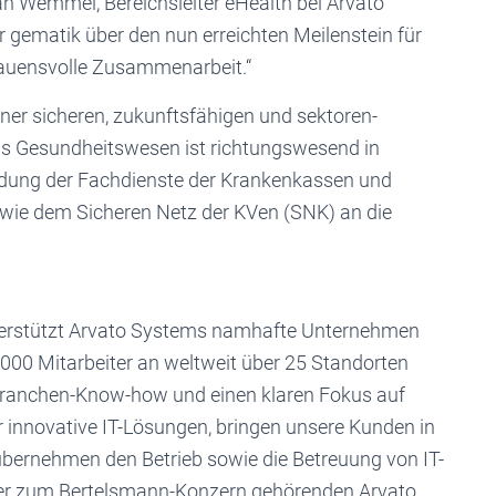
. Jan Wemmel, Bereichsleiter eHealth bei Arvato
 gematik über den nun erreichten Meilenstein für
rauensvolle Zusammenarbeit.“
ner sicheren, zukunftsfähigen und sektoren-
das Gesundheitswesen ist richtungswesend in
ndung der Fachdienste der Krankenkassen und
wie dem Sicheren Netz der KVen (SNK) an die
 unterstützt Arvato Systems namhafte Unternehmen
.000 Mitarbeiter an weltweit über 25 Standorten
 Branchen-Know-how und einen klaren Fokus auf
 innovative IT-Lösungen, bringen unsere Kunden in
 übernehmen den Betrieb sowie die Betreuung von IT-
er zum Bertelsmann-Konzern gehörenden Arvato