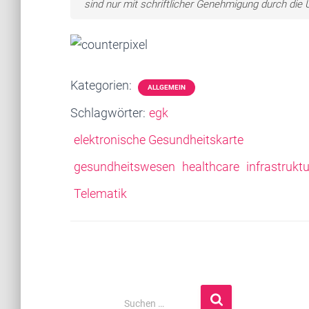
sind nur mit schriftlicher Genehmigung durch di
Kategorien:
ALLGEMEIN
Schlagwörter:
egk
elektronische Gesundheitskarte
gesundheitswesen
healthcare
infrastruktu
Telematik
S
Suchen …