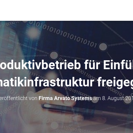
oduktivbetrieb für Einf
atikinfrastruktur freig
eröffentlicht von
Firma Arvato Systems
am
8. August 20