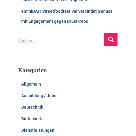
emmiDAY: Streetfoodfestival verbindet Genuss
mit Engagement gegen Brustkrebs
S
Suchen …
u
c
h
e
Kategorien
n
n
Allgemein
a
c
Ausbildung / Jobs
h
:
Bautechnik
Biotechnik
Dienstleistungen