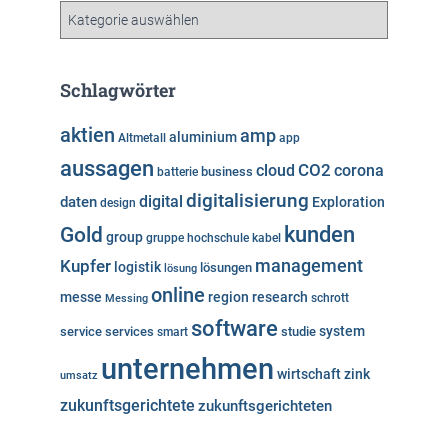
v
K
a
t
e
Schlagwörter
g
o
aktien
amp
aluminium
Altmetall
app
r
aussagen
i
cloud
CO2
corona
business
batterie
e
digitalisierung
digital
daten
Exploration
design
n
kunden
Gold
group
gruppe
hochschule
kabel
Kupfer
management
logistik
lösungen
lösung
online
messe
region
research
Messing
schrott
software
system
service
services
studie
smart
unternehmen
wirtschaft
zink
umsatz
zukunftsgerichtete
zukunftsgerichteten