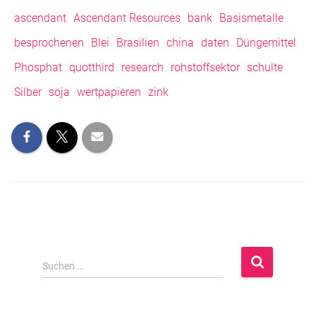
ascendant
Ascendant Resources
bank
Basismetalle
besprochenen
Blei
Brasilien
china
daten
Düngemittel
Phosphat
quotthird
research
rohstoffsektor
schulte
Silber
soja
wertpapieren
zink
S
Suchen …
u
c
h