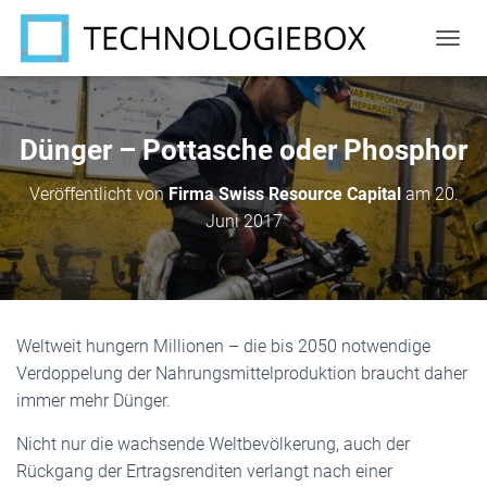
N
A
V
I
G
Dünger – Pottasche oder Phosphor
A
T
Veröffentlicht von
Firma Swiss Resource Capital
am
20.
I
Juni 2017
O
N
U
M
S
C
Weltweit hungern Millionen – die bis 2050 notwendige
H
A
Verdoppelung der Nahrungsmittelproduktion braucht daher
L
immer mehr Dünger.
T
E
Nicht nur die wachsende Weltbevölkerung, auch der
N
Rückgang der Ertragsrenditen verlangt nach einer