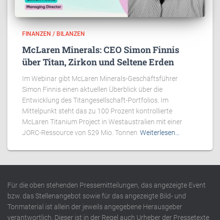
FINANZEN / BILANZEN
McLaren Minerals: CEO Simon Finnis
über Titan, Zirkon und Seltene Erden
Im Webinar gibt McLaren Minerals-Geschäftsführer
Simon Finnis einen aktuellen Überblick über die
Entwicklung des Titangesellschaft-Portfolios. Im
Mittelpunkt steht das zu 100 Prozent kontrollierte
McLaren Titanium Project in Westaustralien mit einer
JORC-Ressource von 529 Mio. Tonnen
Weiterlesen…
Für die oben stehenden Pressemitteilungen, das angezeigte Event
bzw. das Stellenangebot sowie für das angezeigte Bild- und
Tonmaterial ist allein der jeweils angegebene Herausgeber
verantwortlich. Dieser ist in der Regel auch Urheber der Pressetexte