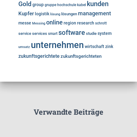
kunden
Gold
group
gruppe
hochschule
kabel
Kupfer
management
logistik
lösungen
lösung
online
messe
region
research
Messing
schrott
software
system
service
services
studie
smart
unternehmen
wirtschaft
zink
umsatz
zukunftsgerichtete
zukunftsgerichteten
Verwandte Beiträge