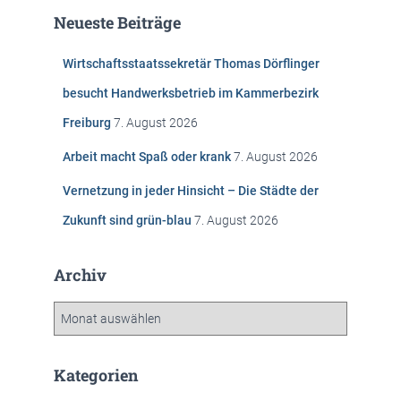
e
Neueste Beiträge
n
n
Wirtschaftsstaatssekretär Thomas Dörflinger
a
c
besucht Handwerksbetrieb im Kammerbezirk
h
Freiburg
7. August 2026
:
Arbeit macht Spaß oder krank
7. August 2026
Vernetzung in jeder Hinsicht – Die Städte der
Zukunft sind grün-blau
7. August 2026
Archiv
A
r
c
h
Kategorien
i