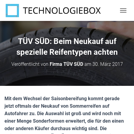
N
A
V
I
G
TÜV SÜD: Beim Neukauf auf
A
T
spezielle Reifentypen achten
I
O
Veröffentlicht von
Firma TÜV SÜD
am
30. März 2017
N
U
M
S
C
H
Mit dem Wechsel der Saisonbereifung kommt gerade
A
jetzt oftmals der Neukauf von Sommerreifen auf
L
T
Autofahrer zu. Die Auswahl ist groß und wird noch mit
E
einer Menge Sonderformen erweitert, die für den einen
N
oder anderen Käufer durchaus wichtig sind. Die