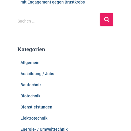
mit Engagement gegen Brustkrebs
S
Suchen …
u
c
h
e
Kategorien
n
n
Allgemein
a
c
Ausbildung / Jobs
h
:
Bautechnik
Biotechnik
Dienstleistungen
Elektrotechnik
Energie- / Umwelttechnik