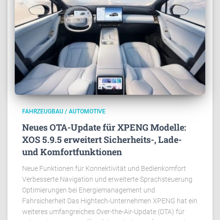
FAHRZEUGBAU / AUTOMOTIVE
Neues OTA-Update für XPENG Modelle:
XOS 5.9.5 erweitert Sicherheits-, Lade-
und Komfortfunktionen
Neue Funktionen für Konnektivität und Bedienkomfort
Verbesserte Navigation und erweiterte Sprachsteuerung
Optimierungen bei Energiemanagement und
Fahrsicherheit Das Hightech-Unternehmen XPENG hat ein
weiteres umfangreiches Over-the-Air-Update (OTA) für