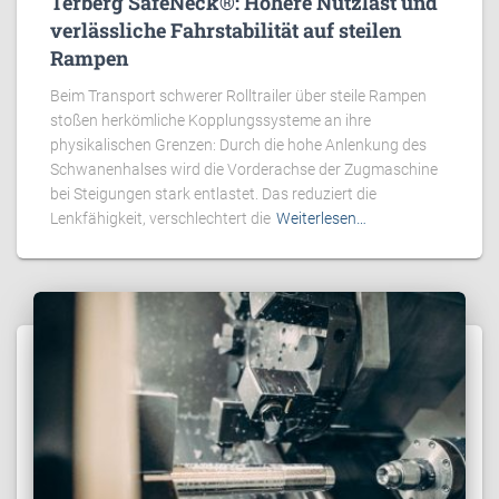
Terberg SafeNeck®: Höhere Nutzlast und
verlässliche Fahrstabilität auf steilen
Rampen
Beim Transport schwerer Rolltrailer über steile Rampen
stoßen herkömliche Kopplungssysteme an ihre
physikalischen Grenzen: Durch die hohe Anlenkung des
Schwanenhalses wird die Vorderachse der Zugmaschine
bei Steigungen stark entlastet. Das reduziert die
Lenkfähigkeit, verschlechtert die
Weiterlesen…