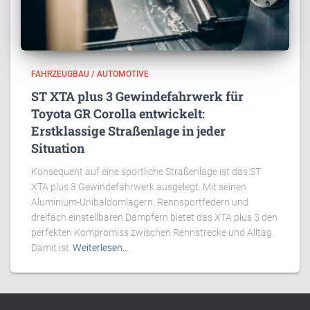
FAHRZEUGBAU / AUTOMOTIVE
ST XTA plus 3 Gewindefahrwerk für
Toyota GR Corolla entwickelt:
Erstklassige Straßenlage in jeder
Situation
Konsequent auf eine sportliche Straßenlage ist das ST
XTA plus 3 Gewindefahrwerk ausgelegt. Mit seinen
Aluminium-Unibaldomlagern, Rennsportfedern und
dreifach einstellbaren Dämpfern bietet das XTA plus 3 den
perfekten Kompromiss zwischen Rennstrecke und Alltag.
Damit ist
Weiterlesen…