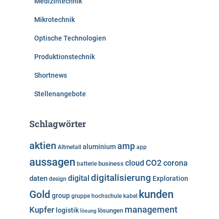
Medizintechnik
Mikrotechnik
Optische Technologien
Produktionstechnik
Shortnews
Stellenangebote
Schlagwörter
aktien
amp
aluminium
Altmetall
app
aussagen
cloud
CO2
corona
business
batterie
digitalisierung
digital
daten
Exploration
design
kunden
Gold
group
gruppe
hochschule
kabel
Kupfer
management
logistik
lösungen
lösung