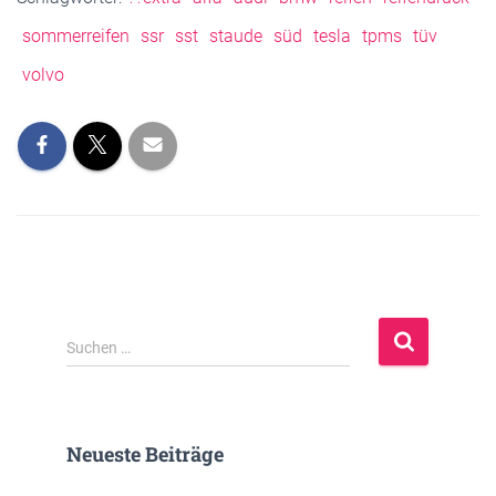
sommerreifen
ssr
sst
staude
süd
tesla
tpms
tüv
volvo
S
Suchen …
u
c
h
e
Neueste Beiträge
n
n