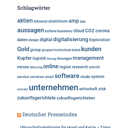
e
Schlagwörter
g
o
aktien
amp
aluminium
Altmetall
app
r
aussagen
i
cloud
CO2
corona
business
batterie
e
digitalisierung
digital
daten
Exploration
design
n
kunden
Gold
group
gruppe
hochschule
kabel
Kupfer
management
logistik
lösungen
lösung
online
messe
region
research
Messing
schrott
software
system
service
services
studie
smart
unternehmen
wirtschaft
zink
umsatz
zukunftsgerichtete
zukunftsgerichteten
Deutscher Presseindex
Ultraschallzahnbürste für Hund und Katze – Tipps