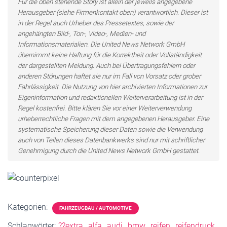
Für die oben stehende Story ist allein der jeweils angegebene
Herausgeber (siehe Firmenkontakt oben) verantwortlich. Dieser ist
in der Regel auch Urheber des Pressetextes, sowie der
angehängten Bild-, Ton-, Video-, Medien- und
Informationsmaterialien. Die United News Network GmbH
übernimmt keine Haftung für die Korrektheit oder Vollständigkeit
der dargestellten Meldung. Auch bei Übertragungsfehlern oder
anderen Störungen haftet sie nur im Fall von Vorsatz oder grober
Fahrlässigkeit. Die Nutzung von hier archivierten Informationen zur
Eigeninformation und redaktionellen Weiterverarbeitung ist in der
Regel kostenfrei. Bitte klären Sie vor einer Weiterverwendung
urheberrechtliche Fragen mit dem angegebenen Herausgeber. Eine
systematische Speicherung dieser Daten sowie die Verwendung
auch von Teilen dieses Datenbankwerks sind nur mit schriftlicher
Genehmigung durch die United News Network GmbH gestattet.
Kategorien:
FAHRZEUGBAU / AUTOMOTIVE
Schlagwörter:
??extra
alfa
audi
bmw
reifen
reifendruck