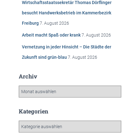
Wirtschaftsstaatssekretär Thomas Dörflinger
a
c
besucht Handwerksbetrieb im Kammerbezirk
h
Freiburg
7. August 2026
:
Arbeit macht Spaß oder krank
7. August 2026
Vernetzung in jeder Hinsicht – Die Städte der
Zukunft sind grün-blau
7. August 2026
Archiv
A
r
c
h
Kategorien
i
v
K
a
t