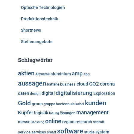
Optische Technologien
Produktionstechnik
Shortnews
Stellenangebote
Schlagwörter
aktien
amp
aluminium
Altmetall
app
aussagen
cloud
CO2
corona
business
batterie
digitalisierung
digital
daten
Exploration
design
kunden
Gold
group
gruppe
hochschule
kabel
Kupfer
management
logistik
lösungen
lösung
online
messe
region
research
Messing
schrott
software
system
service
services
studie
smart