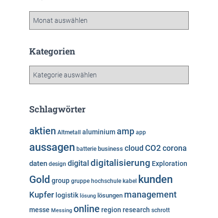
A
r
c
h
Kategorien
i
v
K
a
t
e
Schlagwörter
g
o
aktien
amp
aluminium
Altmetall
app
r
aussagen
i
cloud
CO2
corona
business
batterie
e
digitalisierung
digital
daten
Exploration
design
n
kunden
Gold
group
gruppe
hochschule
kabel
Kupfer
management
logistik
lösungen
lösung
online
messe
region
research
Messing
schrott