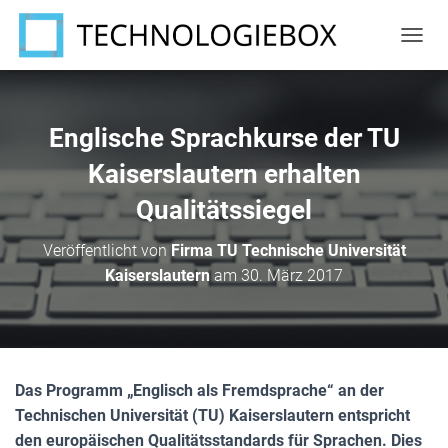
N
A
V
I
G
Englische Sprachkurse der TU
A
T
Kaiserslautern erhalten
I
Qualitätssiegel
O
N
U
Veröffentlicht von
Firma TU Technische Universität
M
Kaiserslautern
am
30. März 2017
S
C
H
A
L
T
Das Programm „Englisch als Fremdsprache“ an der
E
N
Technischen Universität (TU) Kaiserslautern entspricht
den europäischen Qualitätsstandards für Sprachen. Dies