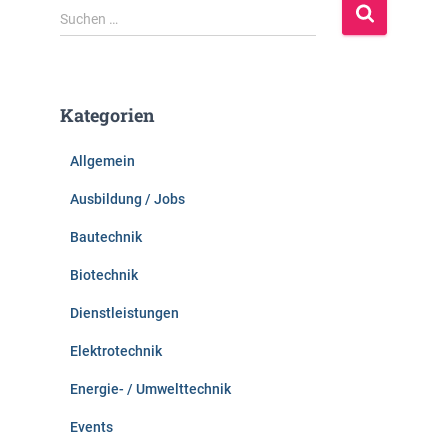
S
Suchen …
u
c
h
e
Kategorien
n
n
Allgemein
a
c
Ausbildung / Jobs
h
:
Bautechnik
Biotechnik
Dienstleistungen
Elektrotechnik
Energie- / Umwelttechnik
Events