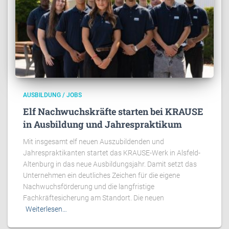
AUSBILDUNG / JOBS
Elf Nachwuchskräfte starten bei KRAUSE
in Ausbildung und Jahrespraktikum
Mit insgesamt elf neuen Auszubildenden und
Jahrespraktikanten startet das KRAUSE-Werk in Alsfeld-
Altenburg in das neue Ausbildungsjahr. Damit setzt das
Unternehmen ein deutliches Zeichen für die eigene
Nachwuchsförderung und die langfristige
Fachkräftesicherung am Standort. Die neuen
Weiterlesen…