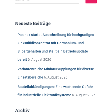
u
c
h
e
Neueste Beiträge
n
n
Pasinex startet Ausschreibung für hochgradiges
a
c
Zinksulfidkonzentrat mit Germanium- und
h
Silbergehalten und stellt ein Betriebsupdate
:
bereit
6. August 2026
Variantenreiche Miniaturkupplungen für diverse
Einsatzbereiche
6. August 2026
Bauteilabkündigungen: Eine wachsende Gefahr
für industrielle Elektroniksysteme
6. August 2026
Archiv