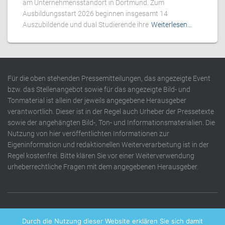
am Unternehmensstandort in Dortmund. Zum
Ausbildungsstart 2026 beginnen insgesamt 14
Auszubildende und dual Studierende ihre
Weiterlesen…
Für die oben stehenden Pressemitteilungen, das angezeigte Event
bzw. das Stellenangebot sowie für das angezeigte Bild- und
Tonmaterial ist allein der jeweils angegebene Herausgeber
verantwortlich. Dieser ist in der Regel auch Urheber der Pressetexte
sowie der angehängten Bild-, Ton- und Informationsmaterialien. Die
Nutzung von hier veröffentlichten Informationen zur
Eigeninformation und redaktionellen Weiterverarbeitung ist in der
Regel kostenfrei. Bitte klären Sie vor einer Weiterverwendung
urheberrechtliche Fragen mit dem angegebenen Herausgeber.
DATENSCHUTZERKLÄRUNG
IMPRESSUM
KONTAKT
Durch die Nutzung dieser Website erklären Sie sich damit