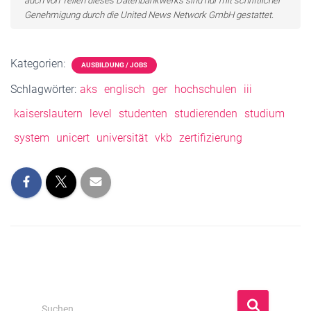
auch von Teilen dieses Datenbankwerks sind nur mit schriftlicher
Genehmigung durch die United News Network GmbH gestattet.
Kategorien:
AUSBILDUNG / JOBS
Schlagwörter:
aks
englisch
ger
hochschulen
iii
kaiserslautern
level
studenten
studierenden
studium
system
unicert
universität
vkb
zertifizierung
S
Suchen …