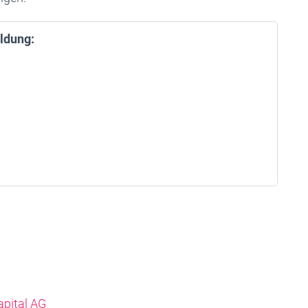
ldung:
apital AG