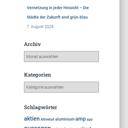
Vernetzung in jeder Hinsicht – Die
Städte der Zukunft sind grün-blau
7. August 2026
Archiv
A
r
c
h
Kategorien
i
K
v
a
t
e
Schlagwörter
g
o
aktien
amp
aluminium
Altmetall
app
r