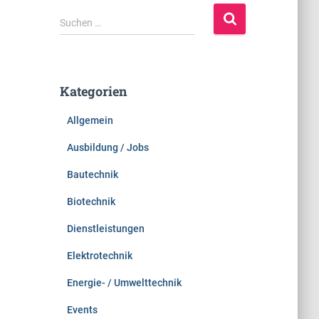
S
Suchen …
u
c
h
e
Kategorien
n
n
Allgemein
a
c
Ausbildung / Jobs
h
:
Bautechnik
Biotechnik
Dienstleistungen
Elektrotechnik
Energie- / Umwelttechnik
Events