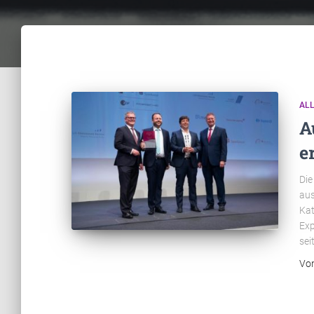
AL
A
e
Die
aus
Kat
Exp
sei
Vo