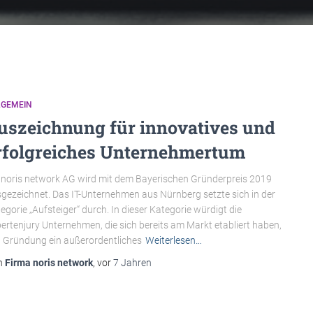
LGEMEIN
uszeichnung für innovatives und
rfolgreiches Unternehmertum
 noris network AG wird mit dem Bayerischen Gründerpreis 2019
gezeichnet. Das IT-Unternehmen aus Nürnberg setzte sich in der
egorie „Aufsteiger“ durch. In dieser Kategorie würdigt die
ertenjury Unternehmen, die sich bereits am Markt etabliert haben,
t Gründung ein außerordentliches
Weiterlesen…
n
Firma noris network
, vor
7 Jahren