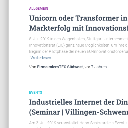
ALLGEMEIN
Unicorn oder Transformer i
Markterfolg mit Innovationsf
8. Juli 2019 in den Wagenhallen, Stuttgart Unternehme
Innovationsrat (EIC) ganz neue Möglichkeiten, um ihre d
Beginn der Pilotphase der neuen EU-Innovationsförderun
Weiterlesen…
Von
Firma microTEC Südwest
, vor
7 Jahren
EVENTS
Industrielles Internet der Di
(Seminar | Villingen-Schwen
Am 3. Juli 2019 veranstaltet Hahn-Schickard ein Event zu