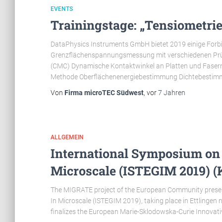
EVENTS
Trainingstage: „Tensiometrie“
DataPhysics Instruments GmbH bietet 2019 einige Forbi
Grenzflächenspannungsmessung mit verschiedenen Prüf
(CMC) Dynamische Kontaktwinkel an Platten und Fasern
Methode Oberflächenenergiebestimmung Dichtebestim
Von
Firma microTEC Südwest
, vor
7 Jahren
ALLGEMEIN
International Symposium on 
Microscale (ISTEGIM 2019) (K
The MIGRATE project of the European Community present
In Microscale (ISTEGIM 2019), taking place in Ettlinge
finalizes the European Marie-Sklodowska-Curie Innova