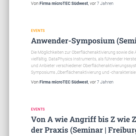
Von
Firma microTEC Südwest
, vor
7 Jahren
EVENTS
Anwender-Symposium (Semina
Die Möglichkeiten zur Oberflächenaktivierung sowie die 
vielfältig. DataPhysics Instruments, als führender Her
und Anbieter verschiedener Oberflächenaktivierungss
Symposiums „Oberflächenaktivierung und -charakterisier
Von
Firma microTEC Südwest
, vor
7 Jahren
EVENTS
Von A wie Angriff bis Z wie 
der Praxis (Seminar | Freibu