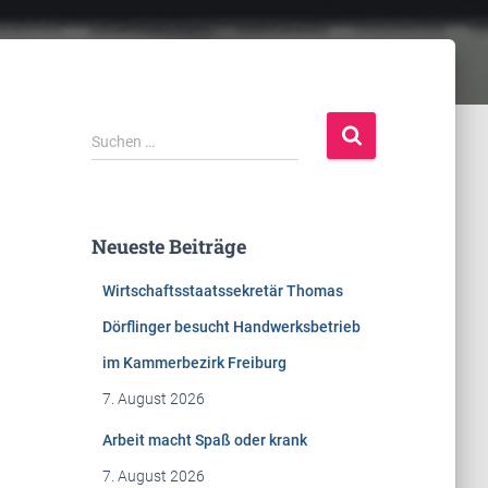
S
Suchen …
u
c
h
e
Neueste Beiträge
n
n
Wirtschaftsstaatssekretär Thomas
a
c
Dörflinger besucht Handwerksbetrieb
h
im Kammerbezirk Freiburg
:
7. August 2026
Arbeit macht Spaß oder krank
7. August 2026