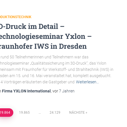
ODUKTIONSTECHNIK
D-Druck im Detail –
echnologieseminar Yxlon –
raunhofer IWS in Dresden
 rund 50 Teilnehmerinnen und Teilnehmern war das
hnologieseminar „Qualitätssicherung im 3D-Druck“, das Yxlon
einsam mit Fraunhofer für Werkstoff- und Strahltechnik (IWS) in
sden am 15. und 16. Mai veranstaltet hat, komplett ausgebucht.
14 Vorträgen erläuterten die Gastgeber und
Weiterlesen…
n
Firma YXLON International
, vor
7 Jahren
19.864
19.865
…
24.129
NÄCHSTE