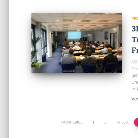
PR
3
T
F
Mit
Tec
gem
Dre
In 
Vo
Beitragsnavigation
VORHERIGE
1
…
19.863