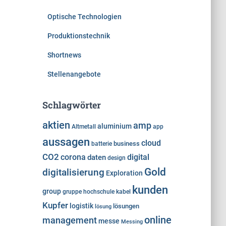
Optische Technologien
Produktionstechnik
Shortnews
Stellenangebote
Schlagwörter
aktien
amp
aluminium
Altmetall
app
aussagen
cloud
business
batterie
CO2
corona
digital
daten
design
Gold
digitalisierung
Exploration
kunden
group
gruppe
hochschule
kabel
Kupfer
logistik
lösungen
lösung
online
management
messe
Messing