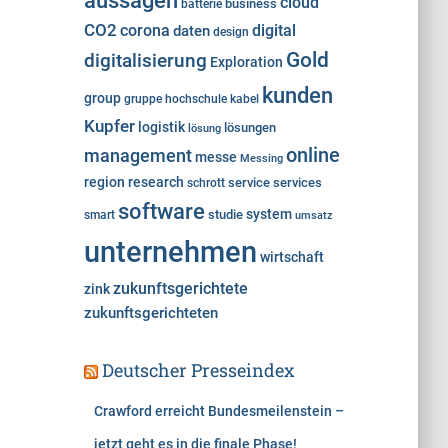
aussagen
cloud
i
business
batterie
e
CO2
corona
digital
daten
design
n
Gold
digitalisierung
Exploration
kunden
group
gruppe
hochschule
kabel
Kupfer
logistik
lösungen
lösung
online
management
messe
Messing
region
research
service
services
schrott
software
system
studie
smart
umsatz
unternehmen
wirtschaft
zukunftsgerichtete
zink
zukunftsgerichteten
Deutscher Presseindex
Crawford erreicht Bundesmeilenstein –
jetzt geht es in die finale Phase!