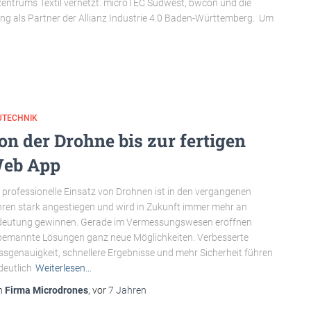
entrums Textil vernetzt. microTEC Südwest, bwcon und die
ung als Partner der Allianz Industrie 4.0 Baden-Württemberg. Um
UTECHNIK
on der Drohne bis zur fertigen
eb App
 professionelle Einsatz von Drohnen ist in den vergangenen
ren stark angestiegen und wird in Zukunft immer mehr an
eutung gewinnen. Gerade im Vermessungswesen eröffnen
emannte Lösungen ganz neue Möglichkeiten. Verbesserte
sgenauigkeit, schnellere Ergebnisse und mehr Sicherheit führen
deutlich
Weiterlesen…
n
Firma Microdrones
, vor
7 Jahren