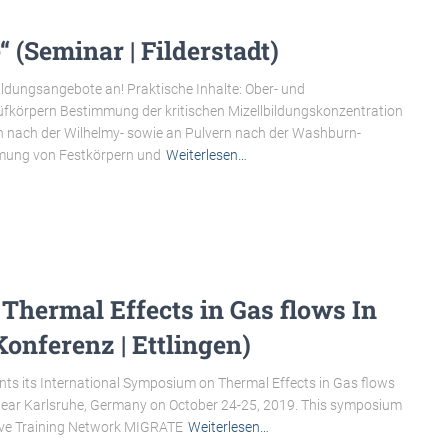
 (Seminar | Filderstadt)
ldungsangebote an! Praktische Inhalte: Ober- und
körpern Bestimmung der kritischen Mizellbildungskonzentration
 nach der Wilhelmy- sowie an Pulvern nach der Washburn-
mung von Festkörpern und
Weiterlesen…
Thermal Effects in Gas flows In
onferenz | Ettlingen)
s its International Symposium on Thermal Effects in Gas flows
n near Karlsruhe, Germany on October 24-25, 2019. This symposium
tive Training Network MIGRATE
Weiterlesen…