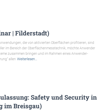
r | Filderstadt)
Anwendungen, die von aktivierten Oberflächen profitieren, sind
steller im Bereich der Oberflächenmesstechnik, möchte Anwender
ysteme zusammen bringen und im Rahmen eines Anwender-
ung“ allen
Weiterlesen…
Zulassung: Safety und Security in
rg im Breisgau)