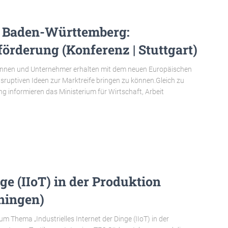
n Baden-Württemberg:
örderung (Konferenz | Stuttgart)
rinnen und Unternehmer erhalten mit dem neuen Europäischen
isruptiven Ideen zur Marktreife bringen zu können.Gleich zu
g informieren das Ministerium für Wirtschaft, Arbeit
nge (IIoT) in der Produktion
ningen)
m Thema „Industrielles Internet der Dinge (IIoT) in der