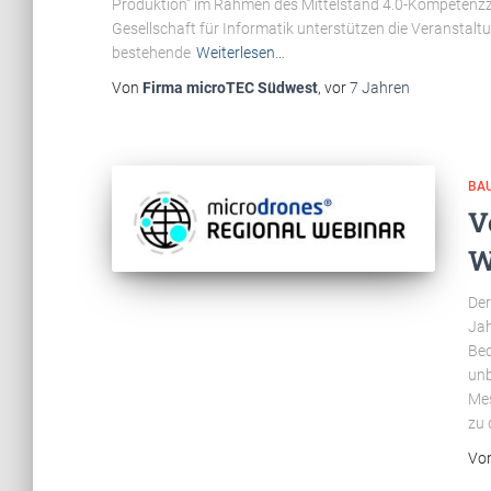
Produktion“ im Rahmen des Mittelstand 4.0-Kompetenzz
Gesellschaft für Informatik unterstützen die Veranstalt
bestehende
Weiterlesen…
Von
Firma microTEC Südwest
, vor
7 Jahren
BA
V
W
Der
Jah
Bed
unb
Mes
zu 
Vo