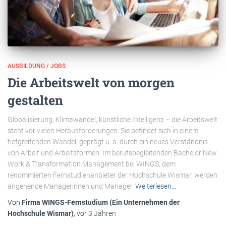
AUSBILDUNG / JOBS
Die Arbeitswelt von morgen
gestalten
Globalisierung, Klimawandel, künstliche In­te­­lligenz – die Arbeitswelt
steht vor vielen Herausforderungen. Sie befindet sich in einem
tiefgreifenden Wandel, geprägt u. a. durch ein neues Verständnis
von Arbeit und Arbeitsformen. Im berufsbegleitenden Bache­lor New
Work & Transformation Management bei WINGS, dem
renommierten Fernstudienanbieter der Hochschule Wismar, werden
angehende Managerinnen und Manager
Weiterlesen…
Von
Firma WINGS-Fernstudium (Ein Unternehmen der
Hochschule Wismar)
, vor
3 Jahren