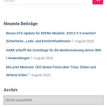
Suchen …
u
c
h
e
Neueste Beiträge
n
n
Neues OTA-Update für XPENG Modelle: XOS 5.9.5 erweitert
a
c
Sicherheits-, Lade- und Komfortfunktionen
7. August 2026
h
HARK schafft die Grundlage für die Modernisierung seiner IBM
:
i-Anwendungen
7. August 2026
McLaren Minerals: CEO Simon Finnis über Titan, Zirkon und
Seltene Erden
7. August 2026
Archiv
A
r