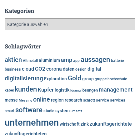
c
h
Kategorien
i
K
v
a
t
e
Schlagwörter
g
o
aussagen
aktien
amp
aluminium
Altmetall
app
batterie
r
cloud
CO2
corona
digital
daten
business
i
design
e
Gold
digitalisierung
Exploration
group
gruppe
hochschule
n
kunden
Kupfer
management
logistik
lösungen
kabel
lösung
online
messe
region
research
service
services
Messing
schrott
software
system
studie
smart
umsatz
unternehmen
zukunftsgerichtete
wirtschaft
zink
zukunftsgerichteten