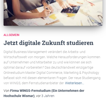
ALLGEMEIN
Jetzt digitale Zukunft studieren
Digital Business Management verändert die Arbeits- und
Wirtschaftswelt von morgen. Welche Herausforderungen kommen
auf Unternehmen und Mitarbeiter zu und wie können sie sich
optimal darauf vorbereiten? Das deutschlandweit einzigartige
Onlinestudium Master Digital Commerce, Marketing & Psychology
befasst sich mit diesen elementaren Fragen. Der neue Studiengang
von WINGS, dem Fernstudienanbieter der
Weiterlesen…
Von
Firma WINGS-Fernstudium (Ein Unternehmen der
Hochschule Wismar)
, vor
3 Jahren