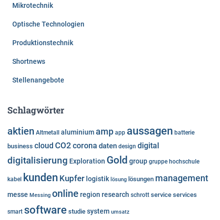
Mikrotechnik
Optische Technologien
Produktionstechnik
Shortnews
Stellenangebote
Schlagwörter
aussagen
aktien
amp
aluminium
Altmetall
app
batterie
cloud
CO2
corona
digital
daten
business
design
Gold
digitalisierung
Exploration
group
gruppe
hochschule
kunden
Kupfer
management
logistik
lösungen
kabel
lösung
online
messe
region
research
service
services
Messing
schrott
software
system
studie
smart
umsatz