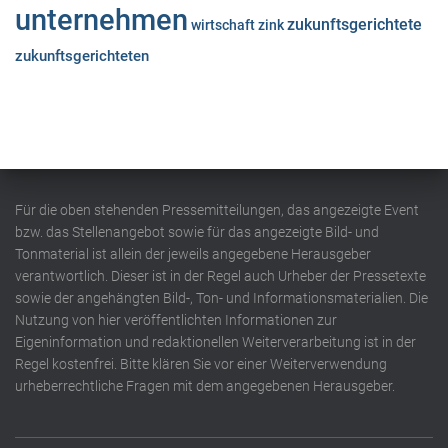
unternehmen
zukunftsgerichtete
wirtschaft
zink
zukunftsgerichteten
Für die oben stehenden Pressemitteilungen, das angezeigte Event
bzw. das Stellenangebot sowie für das angezeigte Bild- und
Tonmaterial ist allein der jeweils angegebene Herausgeber
verantwortlich. Dieser ist in der Regel auch Urheber der Pressetexte
sowie der angehängten Bild-, Ton- und Informationsmaterialien. Die
Nutzung von hier veröffentlichten Informationen zur
Eigeninformation und redaktionellen Weiterverarbeitung ist in der
Regel kostenfrei. Bitte klären Sie vor einer Weiterverwendung
urheberrechtliche Fragen mit dem angegebenen Herausgeber.