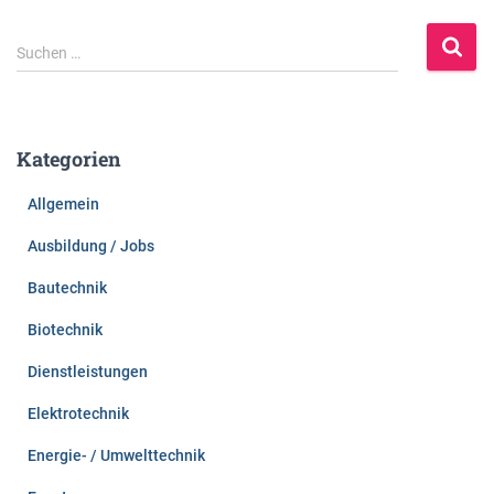
S
Suchen …
u
c
h
e
Kategorien
n
n
Allgemein
a
c
Ausbildung / Jobs
h
:
Bautechnik
Biotechnik
Dienstleistungen
Elektrotechnik
Energie- / Umwelttechnik