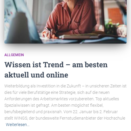
ALLGEMEIN
Wissen ist Trend – am besten
aktuell und online
Weiterbildung als Investition in die Zukunft – in unsicheren Zeiten ist
dies für viele Berufstätige eine Strategie, sich auf die neuen
Anforderungen des Arbeitsmarktes vorzubereiten. Top aktuelles
Spezialwissen ist gefragt. Am besten möglichst flexibel,
berufsbegleitend und praxisnah. Vom 22. Januar bis 2. Februar
stellt WINGS, der bundesweite Fernstudienanbieter der Hochschule
Weiterlesen…