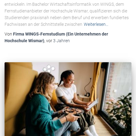
entwickeln. Im Bachelor Wirtschaftsinformatik von WINGS, dem
Fernstudienanbieter der Hochschule Wismar, qualifizieren sich die
Studierenden praxisnah neben dem Beruf und erwerben fundiertes
Fachwissen an der Schnittstelle zwischen
Weiterlesen…
Von
Firma WINGS-Fernstudium (Ein Unternehmen der
Hochschule Wismar)
, vor
3 Jahren