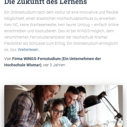
Die Zukunft des Lernens
Ein Onlinestudium nach dem Abitur ist eine innovative und flexible
Möglichkeit, einen staatlichen Hochschulabschluss zu erwerben.
Kein NC, keine Wartesemester, kein teurer Umzug – einfach online
einschreiben und losstudieren. Das ist bei WINGS möglich, dem
renommierten Fernstudienanbieter der Hochschule Wismar.
Flexibilität als Schlüssel zum Erfolg: Ein Onlinestudium ermöglicht
es, das
Weiterlesen…
Von
Firma WINGS-Fernstudium (Ein Unternehmen der
Hochschule Wismar)
, vor
3 Jahren