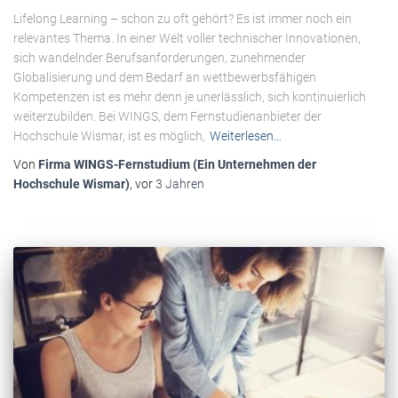
Lifelong Learning – schon zu oft gehört? Es ist immer noch ein
relevantes Thema. In einer Welt voller technischer Innovationen,
sich wandelnder Berufsanforderungen, zunehmender
Globalisierung und dem Bedarf an wettbewerbsfähigen
Kompetenzen ist es mehr denn je unerlässlich, sich kontinuierlich
weiterzubilden. Bei WINGS, dem Fernstudienanbieter der
Hochschule Wismar, ist es möglich,
Weiterlesen…
Von
Firma WINGS-Fernstudium (Ein Unternehmen der
Hochschule Wismar)
, vor
3 Jahren