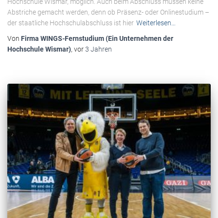
Hochschule Wismar, möglich. Auch beim Abschluss müssen keine
Abstriche gemacht werden, denn ob Präsenz- oder Onlinestudium –
der staatliche Hochschulabschluss ist hier
Weiterlesen…
Von
Firma WINGS-Fernstudium (Ein Unternehmen der
Hochschule Wismar)
, vor
3 Jahren