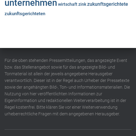
unternehmen
zukunftsgerichtete
wirtschaft
zink
zukunftsgerichteten
Für die oben stehenden Pressemitteilungen, das angezeigte Event
bzw. das Stellenangebot sowie für das angezeigte Bild- und
Tonmaterial ist allein der jeweils angegebene Herausgeber
verantwortlich. Dieser ist in der Regel auch Urheber der Pressetexte
sowie der angehängten Bild-, Ton- und Informationsmaterialien. Die
Nutzung von hier veröffentlichten Informationen zur
Eigeninformation und redaktionellen Weiterverarbeitung ist in der
Regel kostenfrei. Bitte klären Sie vor einer Weiterverwendung
urheberrechtliche Fragen mit dem angegebenen Herausgeber.