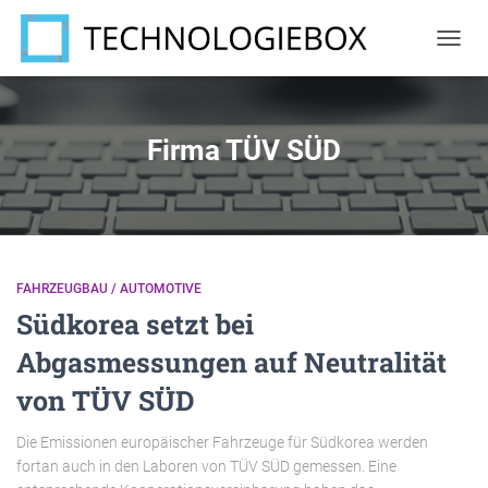
NAVIG
UMSC
Firma TÜV SÜD
FAHRZEUGBAU / AUTOMOTIVE
Südkorea setzt bei
Abgasmessungen auf Neutralität
von TÜV SÜD
Die Emissionen europäischer Fahrzeuge für Südkorea werden
fortan auch in den Laboren von TÜV SÜD gemessen. Eine