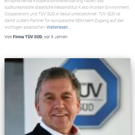
entsprechende Kooperationsvereinbarung haben das
südkoreanische staatliche Messinstitut K eco (Korean Environment
Cooperation) und TÜV SÜD in Seoul unterzeichnet. TÜV SÜD ist
damit zudem Partner für europäische OEM beim Zugang auf den
wichtigen asiatischen
Weiterlesen…
Von
Firma TÜV SÜD
, vor
9 Jahren