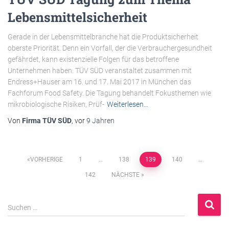
Lebensmittelsicherheit
Gerade in der Lebensmittelbranche hat die Produktsicherheit
oberste Priorität. Denn ein Vorfall, der die Verbrauchergesundheit
gefährdet, kann existenzielle Folgen für das betroffene
Unternehmen haben. TÜV SÜD veranstaltet zusammen mit
Endress+Hauser am 16. und 17. Mai 2017 in München das
Fachforum Food Safety. Die Tagung behandelt Fokusthemen wie
mikrobiologische Risiken, Prüf-
Weiterlesen…
Von
Firma TÜV SÜD
, vor
9 Jahren
Beitragsnavigation
VORHERIGE
1
…
138
139
140
…
142
NÄCHSTE
S
Suchen …
u
c