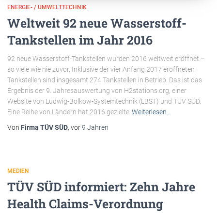
ENERGIE- / UMWELTTECHNIK
Weltweit 92 neue Wasserstoff-
Tankstellen im Jahr 2016
92 neue Wasserstoff-Tankstellen wurden 2016 weltweit eröffnet –
so viele wie nie zuvor. Inklusive der vier Anfang 2017 eröffneten
Tankstellen sind insgesamt 274 Tankstellen in Betrieb. Das ist das
Ergebnis der 9. Jahresauswertung von H2stations.org, einer
Website von Ludwig-Bölkow-Systemtechnik (LBST) und TÜV SÜD.
Eine Reihe von Ländern hat 2016 gezielte
Weiterlesen…
Von
Firma TÜV SÜD
, vor
9 Jahren
MEDIEN
TÜV SÜD informiert: Zehn Jahre
Health Claims-Verordnung