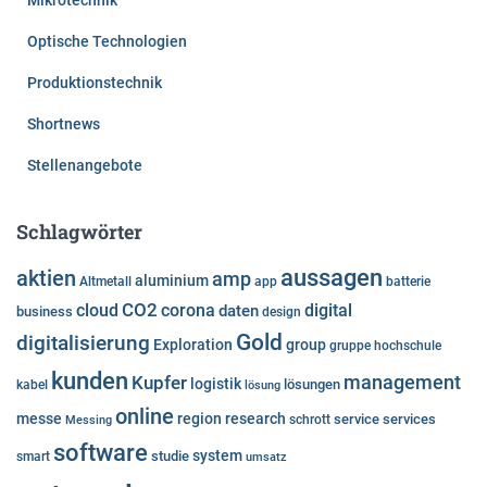
Mikrotechnik
Optische Technologien
Produktionstechnik
Shortnews
Stellenangebote
Schlagwörter
aussagen
aktien
amp
aluminium
Altmetall
app
batterie
cloud
CO2
corona
digital
daten
business
design
Gold
digitalisierung
Exploration
group
gruppe
hochschule
kunden
Kupfer
management
logistik
lösungen
kabel
lösung
online
messe
region
research
service
services
Messing
schrott
software
system
studie
smart
umsatz