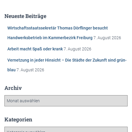
h
e
Neueste Beiträge
n
n
Wirtschaftsstaatssekretär Thomas Dörflinger besucht
a
c
Handwerksbetrieb im Kammerbezirk Freiburg
7. August 2026
h
Arbeit macht Spaß oder krank
7. August 2026
:
Vernetzung in jeder Hinsicht – Die Städte der Zukunft sind grün-
blau
7. August 2026
Archiv
A
r
c
h
Kategorien
i
K
v