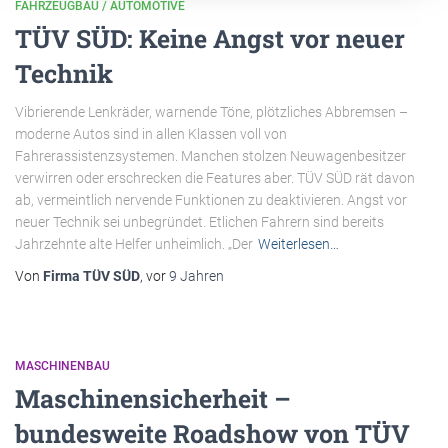
FAHRZEUGBAU / AUTOMOTIVE
TÜV SÜD: Keine Angst vor neuer
Technik
Vibrierende Lenkräder, warnende Töne, plötzliches Abbremsen –
moderne Autos sind in allen Klassen voll von
Fahrerassistenzsystemen. Manchen stolzen Neuwagenbesitzer
verwirren oder erschrecken die Features aber. TÜV SÜD rät davon
ab, vermeintlich nervende Funktionen zu deaktivieren. Angst vor
neuer Technik sei unbegründet. Etlichen Fahrern sind bereits
Jahrzehnte alte Helfer unheimlich. „Der
Weiterlesen…
Von
Firma TÜV SÜD
, vor
9 Jahren
MASCHINENBAU
Maschinensicherheit –
bundesweite Roadshow von TÜV