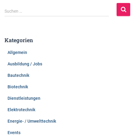
S
Suchen …
u
c
h
e
Kategorien
n
n
Allgemein
a
c
Ausbildung / Jobs
h
:
Bautechnik
Biotechnik
Dienstleistungen
Elektrotechnik
Energie- / Umwelttechnik
Events