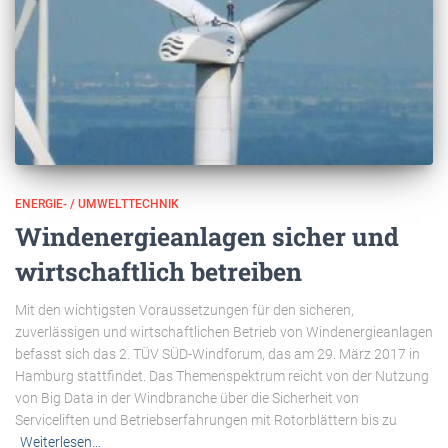
ENERGIE- / UMWELTTECHNIK
Windenergieanlagen sicher und
wirtschaftlich betreiben
Mit den wichtigsten Voraussetzungen für den sicheren,
zuverlässigen und wirtschaftlichen Betrieb von Windenergieanlagen
befasst sich das 2. TÜV SÜD-Windforum, das am 29. März 2017 in
Hamburg stattfindet. Das Themenspektrum reicht von der Nutzung
von Big Data in der Windbranche über die Sicherheit von
Serviceliften und Betriebserfahrungen mit Rotorblättern bis zu
Weiterlesen…