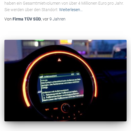
haben ein Gesamtmietvolumen von über 4 Millionen Euro pro Jahr.
Sie werden über den Standort
Weiterlesen…
Von
Firma TÜV SÜD
, vor
9 Jahren