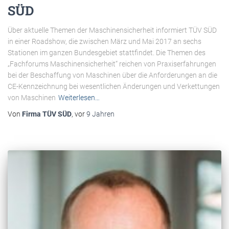
SÜD
Über aktuelle Themen der Maschinensicherheit informiert TÜV SÜD
in einer Roadshow, die zwischen März und Mai 2017 an sechs
Stationen im ganzen Bundesgebiet stattfindet. Die Themen des
„Fachforums Maschinensicherheit“ reichen von Praxiserfahrungen
bei der Beschaffung von Maschinen über die Anforderungen an die
CE-Kennzeichnung bei wesentlichen Änderungen und Verkettungen
von Maschinen
Weiterlesen…
Von
Firma TÜV SÜD
, vor
9 Jahren