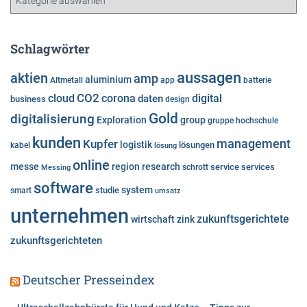
a
t
e
Schlagwörter
g
o
aussagen
aktien
amp
aluminium
Altmetall
app
batterie
r
cloud
CO2
corona
digital
daten
business
i
design
e
Gold
digitalisierung
Exploration
group
gruppe
hochschule
n
kunden
Kupfer
management
logistik
lösungen
kabel
lösung
online
messe
region
research
service
services
Messing
schrott
software
system
studie
smart
umsatz
unternehmen
zukunftsgerichtete
wirtschaft
zink
zukunftsgerichteten
Deutscher Presseindex