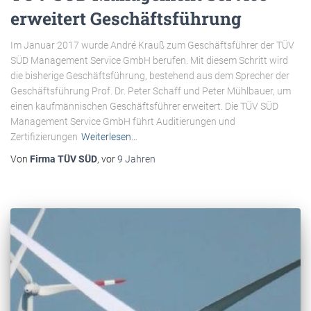
erweitert Geschäftsführung
Im Januar 2017 wurde André Krauß zum Geschäftsführer der TÜV
SÜD Management Service GmbH berufen. Mit diesem Schritt wird
die bisherige Geschäftsführung, bestehend aus dem Sprecher der
Geschäftsführung Prof. Dr. Peter Schaff und Peter Mühlbauer, um
einen kaufmännischen Geschäftsführer erweitert. Die TÜV SÜD
Management Service GmbH führt Auditierungen und
Zertifizierungen
Weiterlesen…
Von
Firma TÜV SÜD
, vor
9 Jahren