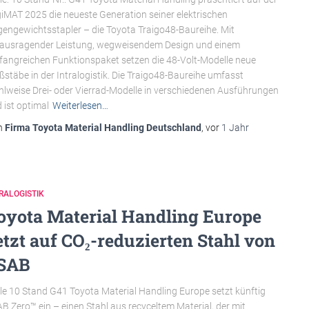
iMAT 2025 die neueste Generation seiner elektrischen
engewichtsstapler – die Toyota Traigo48-Baureihe. Mit
ausragender Leistung, wegweisendem Design und einem
angreichen Funktionspaket setzen die 48-Volt-Modelle neue
stäbe in der Intralogistik. Die Traigo48-Baureihe umfasst
lweise Drei- oder Vierrad-Modelle in verschiedenen Ausführungen
 ist optimal
Weiterlesen…
n
Firma Toyota Material Handling Deutschland
, vor
1 Jahr
RALOGISTIK
oyota Material Handling Europe
etzt auf CO₂-reduzierten Stahl von
SAB
le 10 Stand G41 Toyota Material Handling Europe setzt künftig
B Zero™ ein – einen Stahl aus recyceltem Material, der mit