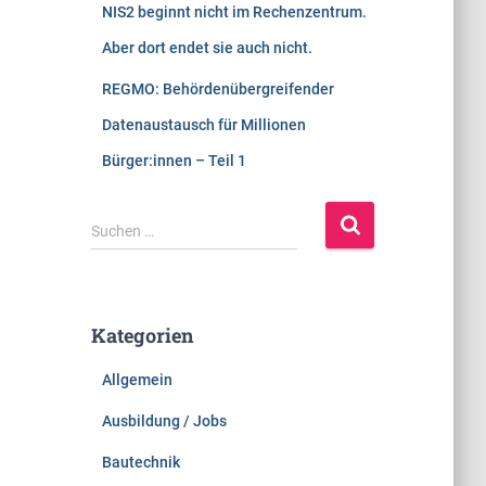
NIS2 beginnt nicht im Rechenzentrum.
Aber dort endet sie auch nicht.
REGMO: Behördenübergreifender
Datenaustausch für Millionen
Bürger:innen – Teil 1
S
Suchen …
u
c
h
e
Kategorien
n
n
Allgemein
a
c
Ausbildung / Jobs
h
:
Bautechnik