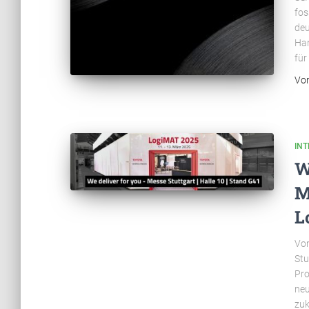
fos
deu
Han
für
Vo
INT
W
M
L
Vom
Stu
Pro
neu
zuk