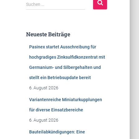
S
Suchen …
u
c
h
e
Neueste Beiträge
n
n
Pasinex startet Ausschreibung für
a
c
hochgradiges Zinksulfidkonzentrat mit
h
Germanium- und Silbergehalten und
:
stellt ein Betriebsupdate bereit
6. August 2026
Variantenreiche Miniaturkupplungen
für diverse Einsatzbereiche
6. August 2026
Bauteilabkündigungen: Eine