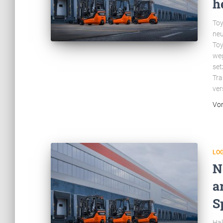
h
Toy
neu
Toy
weg
set
Tra
ver
Vo
LOG
N
a
S
Hal