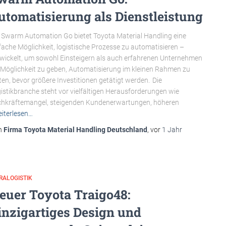
utomatisierung als Dienstleistung
 Swarm Automation Go bietet Toyota Material Handling eine
fache Möglichkeit, logistische Prozesse zu automatisieren –
wickelt, um sowohl Einsteigern als auch erfahrenen Unternehmen
 Möglichkeit zu geben, Automatisierung im kleinen Rahmen zu
ten, bevor größere Investitionen getätigt werden. Die
istikbranche steht vor vielfältigen Herausforderungen wie
hkräftemangel, steigenden Kundenerwartungen, höheren
iterlesen…
n
Firma Toyota Material Handling Deutschland
, vor
1 Jahr
RALOGISTIK
euer Toyota Traigo48:
inzigartiges Design und