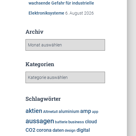
wachsende Gefahr für industrielle
Elektroniksysteme
6. August 2026
Archiv
A
r
c
h
Kategorien
i
K
v
a
t
e
Schlagwörter
g
o
aktien
amp
aluminium
Altmetall
app
r
aussagen
cloud
i
business
batterie
e
CO2
corona
digital
daten
design
n