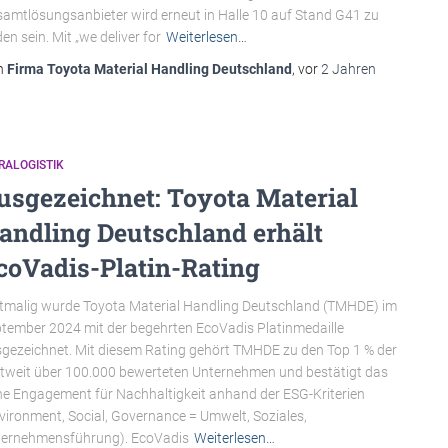
amtlösungsanbieter wird erneut in Halle 10 auf Stand G41 zu
den sein. Mit „we deliver for
Weiterlesen…
n
Firma Toyota Material Handling Deutschland
, vor
2 Jahren
RALOGISTIK
usgezeichnet: Toyota Material
andling Deutschland erhält
coVadis-Platin-Rating
tmalig wurde Toyota Material Handling Deutschland (TMHDE) im
tember 2024 mit der begehrten EcoVadis Platinmedaille
gezeichnet. Mit diesem Rating gehört TMHDE zu den Top 1 % der
tweit über 100.000 bewerteten Unternehmen und bestätigt das
e Engagement für Nachhaltigkeit anhand der ESG-Kriterien
vironment, Social, Governance = Umwelt, Soziales,
ernehmensführung). EcoVadis
Weiterlesen…