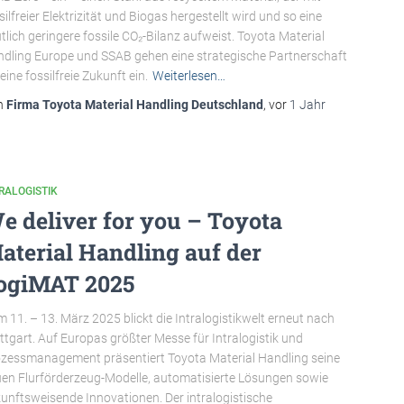
silfreier Elektrizität und Biogas hergestellt wird und so eine
tlich geringere fossile CO₂-Bilanz aufweist. Toyota Material
dling Europe und SSAB gehen eine strategische Partnerschaft
 eine fossilfreie Zukunft ein.
Weiterlesen…
n
Firma Toyota Material Handling Deutschland
, vor
1 Jahr
RALOGISTIK
e deliver for you – Toyota
aterial Handling auf der
ogiMAT 2025
 11. – 13. März 2025 blickt die Intralogistikwelt erneut nach
ttgart. Auf Europas größter Messe für Intralogistik und
zessmanagement präsentiert Toyota Material Handling seine
en Flurförderzeug-Modelle, automatisierte Lösungen sowie
unftsweisende Innovationen. Der intralogistische