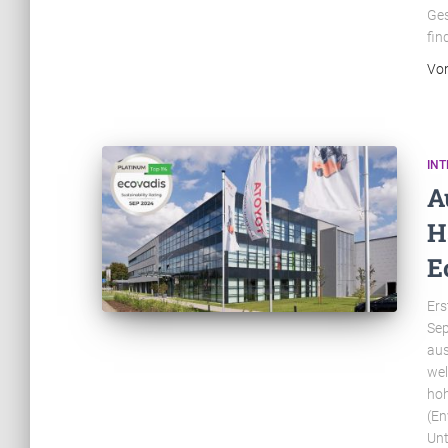
Ges
fin
Vo
INT
A
H
E
Ers
Sep
aus
wel
hoh
(En
Unt