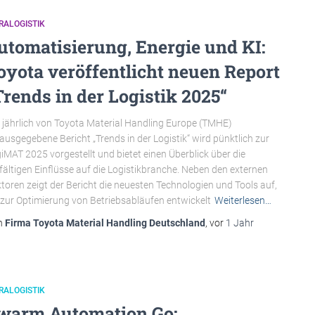
RALOGISTIK
utomatisierung, Energie und KI:
oyota veröffentlicht neuen Report
Trends in der Logistik 2025“
 jährlich von Toyota Material Handling Europe (TMHE)
ausgegebene Bericht „Trends in der Logistik“ wird pünktlich zur
iMAT 2025 vorgestellt und bietet einen Überblick über die
lfältigen Einflüsse auf die Logistikbranche. Neben den externen
toren zeigt der Bericht die neuesten Technologien und Tools auf,
 zur Optimierung von Betriebsabläufen entwickelt
Weiterlesen…
n
Firma Toyota Material Handling Deutschland
, vor
1 Jahr
RALOGISTIK
warm Automation Go: