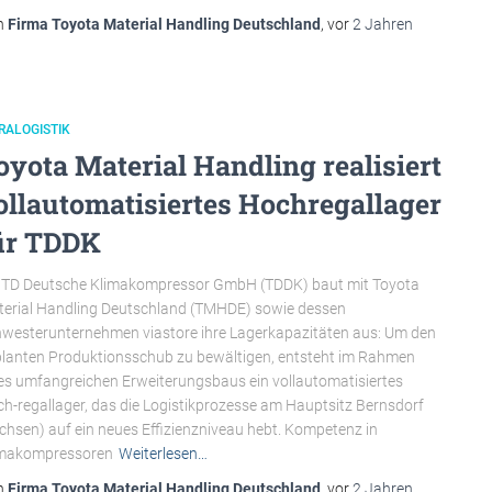
n
Firma Toyota Material Handling Deutschland
, vor
2 Jahren
RALOGISTIK
oyota Material Handling realisiert
ollautomatisiertes Hochregallager
ür TDDK
 TD Deutsche Klimakompressor GmbH (TDDK) baut mit Toyota
erial Handling Deutschland (TMHDE) sowie dessen
westerunternehmen viastore ihre Lagerkapazitäten aus: Um den
lanten Produktionsschub zu bewältigen, entsteht im Rahmen
es umfangreichen Erweiterungsbaus ein vollautomatisiertes
h-regallager, das die Logistikprozesse am Hauptsitz Bernsdorf
chsen) auf ein neues Effizienzniveau hebt. Kompetenz in
imakompressoren
Weiterlesen…
n
Firma Toyota Material Handling Deutschland
, vor
2 Jahren