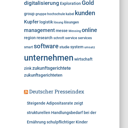
Gold
digitalisierung
Exploration
kunden
group
gruppe
hochschule
kabel
Kupfer
logistik
lösungen
lösung
online
management
messe
Messing
region
research
service
services
schrott
software
system
studie
smart
umsatz
unternehmen
wirtschaft
zukunftsgerichtete
zink
zukunftsgerichteten
Deutscher Presseindex
Steigende Adipositasrate zeigt
strukturellen Handlungsbedarf bei der
Ernährung schulpflichtiger Kinder