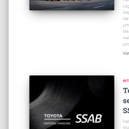
Log
Geg
her
umf
Maß
wah
und
Vo
INT
T
s
S
Hal
SSA