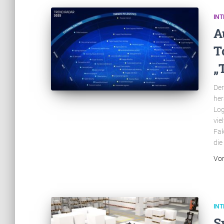
INT
A
T
„
Der
her
Log
vie
Fak
die
Vo
INT
S