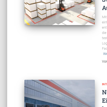
A
Mit
ein
ent
die
tes
Log
Fac
We
Vo
INT
N
E