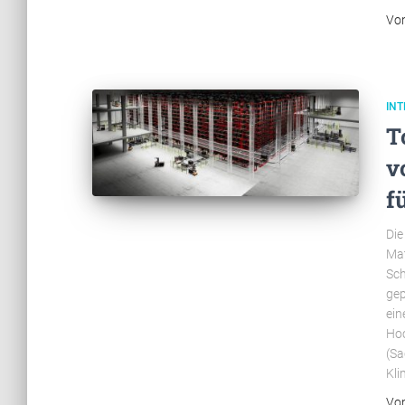
Vo
INT
T
v
f
Die
Mat
Sch
gep
ein
Hoc
(Sa
Kl
Vo