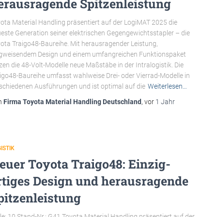
erausragende Spitzenleistung
ota Material Handling präsentiert auf der LogiMAT 2025 die
este Generation seiner elektrischen Gegengewichtsstapler – die
ota Traigo48-Baureihe. Mit herausragender Leistung,
weisendem Design und einem umfangreichen Funktionspaket
zen die 48-Volt-Modelle neue Maßstäbe in der Intralogistik. Die
igo48-Baureihe umfasst wahlweise Drei- oder Vierrad-Modelle in
schiedenen Ausführungen und ist optimal auf die
Weiterlesen…
n
Firma Toyota Material Handling Deutschland
, vor
1 Jahr
ISTIK
euer Toyota Traigo48: Einzig-
rtiges Design und herausragende
pitzenleistung
le: 10 Stand-Nr.: G41 Toyota Material Handling präsentiert auf der