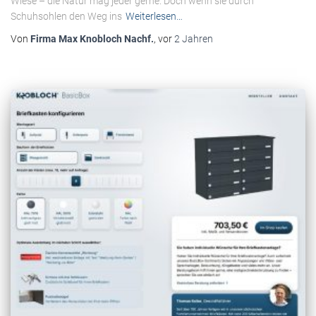
Wiese – die Natur mag jeder gerne. Doch wenn sie durch
Schuhsohlen den Weg ins
Weiterlesen…
Von
Firma Max Knobloch Nachf.
, vor
2 Jahren