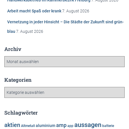
h
Arbeit macht Spaß oder krank
7. August 2026
:
Vernetzung in jeder Hinsicht – Die Städte der Zukunft sind grün-
blau
7. August 2026
Archiv
A
r
c
h
Kategorien
i
K
v
a
t
e
Schlagwörter
g
o
aussagen
aktien
amp
aluminium
Altmetall
app
batterie
r