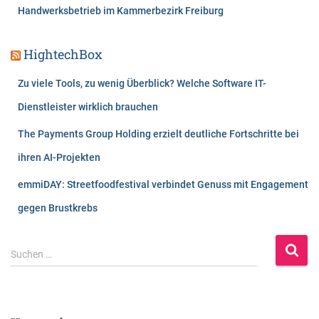
Handwerksbetrieb im Kammerbezirk Freiburg
HightechBox
Zu viele Tools, zu wenig Überblick? Welche Software IT-
Dienstleister wirklich brauchen
The Payments Group Holding erzielt deutliche Fortschritte bei
ihren AI-Projekten
emmiDAY: Streetfoodfestival verbindet Genuss mit Engagement
gegen Brustkrebs
S
Suchen …
u
c
h
e