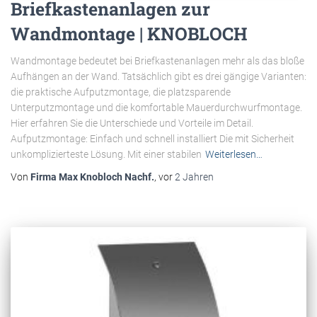
Briefkastenanlagen zur
Wandmontage | KNOBLOCH
Wandmontage bedeutet bei Briefkastenanlagen mehr als das bloße
Aufhängen an der Wand. Tatsächlich gibt es drei gängige Varianten:
die praktische Aufputzmontage, die platzsparende
Unterputzmontage und die komfortable Mauerdurchwurfmontage.
Hier erfahren Sie die Unterschiede und Vorteile im Detail.
Aufputzmontage: Einfach und schnell installiert Die mit Sicherheit
unkomplizierteste Lösung. Mit einer stabilen
Weiterlesen…
Von
Firma Max Knobloch Nachf.
, vor
2 Jahren