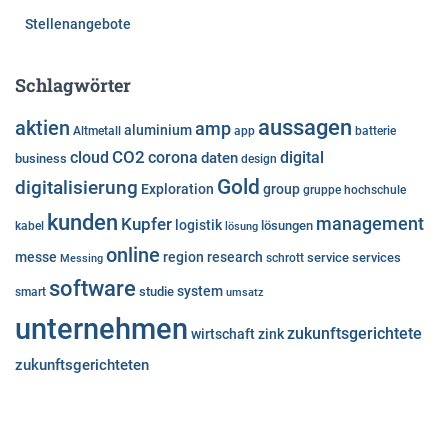
Stellenangebote
Schlagwörter
aussagen
aktien
amp
aluminium
Altmetall
app
batterie
cloud
CO2
corona
digital
daten
business
design
Gold
digitalisierung
Exploration
group
gruppe
hochschule
kunden
Kupfer
management
logistik
lösungen
kabel
lösung
online
messe
region
research
service
services
Messing
schrott
software
system
studie
smart
umsatz
unternehmen
zukunftsgerichtete
wirtschaft
zink
zukunftsgerichteten