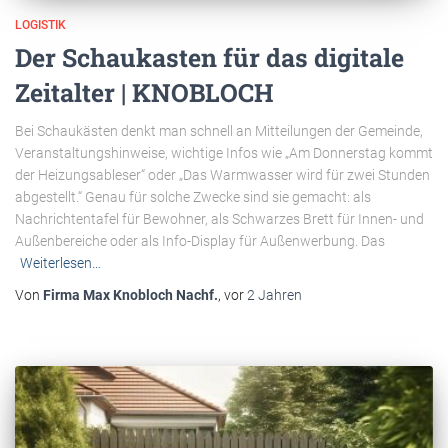
LOGISTIK
Der Schaukasten für das digitale
Zeitalter | KNOBLOCH
Bei Schaukästen denkt man schnell an Mitteilungen der Gemeinde,
Veranstaltungshinweise, wichtige Infos wie „Am Donnerstag kommt
der Heizungsableser“ oder „Das Warmwasser wird für zwei Stunden
abgestellt.“ Genau für solche Zwecke sind sie gemacht: als
Nachrichtentafel für Bewohner, als Schwarzes Brett für Innen- und
Außenbereiche oder als Info-Display für Außenwerbung. Das
Weiterlesen…
Von
Firma Max Knobloch Nachf.
, vor
2 Jahren