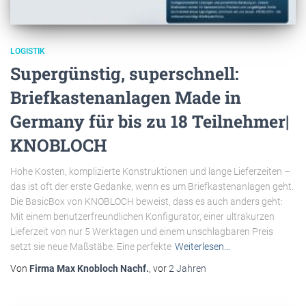
LOGISTIK
Supergünstig, superschnell:
Briefkastenanlagen Made in
Germany für bis zu 18 Teilnehmer|
KNOBLOCH
Hohe Kosten, komplizierte Konstruktionen und lange Lieferzeiten –
das ist oft der erste Gedanke, wenn es um Briefkastenanlagen geht.
Die BasicBox von KNOBLOCH beweist, dass es auch anders geht:
Mit einem benutzerfreundlichen Konfigurator, einer ultrakurzen
Lieferzeit von nur 5 Werktagen und einem unschlagbaren Preis
setzt sie neue Maßstäbe. Eine perfekte
Weiterlesen…
Von
Firma Max Knobloch Nachf.
, vor
2 Jahren