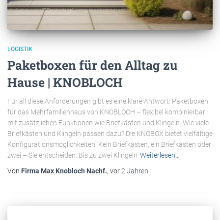
LOGISTIK
Paketboxen für den Alltag zu
Hause | KNOBLOCH
Für all diese Anforderungen gibt es eine klare Antwort: Paketboxen
für das Mehrfamilienhaus von KNOBLOCH – flexibel kombinierbar
mit zusätzlichen Funktionen wie Briefkästen und Klingeln. Wie viele
Briefkästen und Klingeln passen dazu? Die KNOBOX bietet vielfältige
Konfigurationsmöglichkeiten: Kein Briefkasten, ein Briefkasten oder
zwei – Sie entscheiden. Bis zu zwei Klingeln
Weiterlesen…
Von
Firma Max Knobloch Nachf.
, vor
2 Jahren