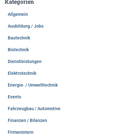
Kategorien
n
n
Allgemein
a
c
Ausbildung / Jobs
h
:
Bautechnik
Biotechnik
Dienstleistungen
Elektrotechnik
Energie- / Umwelttechnik
Events
Fahrzeugbau / Automotive
Finanzen / Bilanzen
Firmenintern