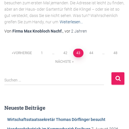
besuchen zum ersten Mal jemanden. Die Adresse ist leicht zu finden,
aber an der Haus- oder Gartentür fehlt die Klingel – oder sie ist so
gut versteckt, dass Sie sie nicht sehen. Was tun? Wahrscheinlich
greifen Sie zum Handy, nur um
Weiterlesen…
Von
Firma Max Knobloch Nachf.
, vor
2 Jahren
Beitragsnavigation
VORHERIGE
1
…
42
43
44
…
48
NÄCHSTE
S
Suchen …
u
c
h
e
Neueste Beiträge
n
n
Wirtschaftsstaatssekretär Thomas Dörflinger besucht
a
c
Handwerksbetrieb im Kammerbezirk Freiburg
7. August 2026