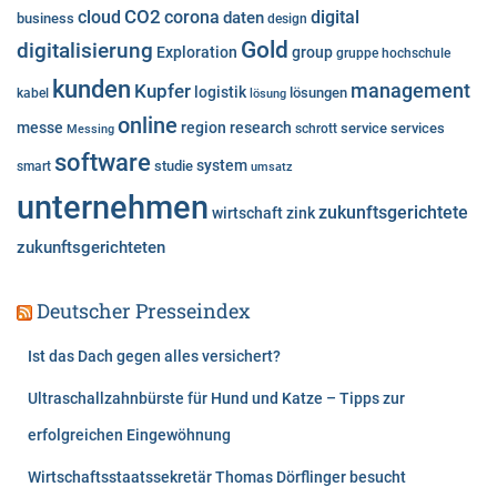
cloud
CO2
corona
digital
daten
business
i
design
e
Gold
digitalisierung
Exploration
group
gruppe
hochschule
n
kunden
Kupfer
management
logistik
lösungen
kabel
lösung
online
messe
region
research
service
services
Messing
schrott
software
system
studie
smart
umsatz
unternehmen
zukunftsgerichtete
wirtschaft
zink
zukunftsgerichteten
Deutscher Presseindex
Ist das Dach gegen alles versichert?
Ultraschallzahnbürste für Hund und Katze – Tipps zur
erfolgreichen Eingewöhnung
Wirtschaftsstaatssekretär Thomas Dörflinger besucht