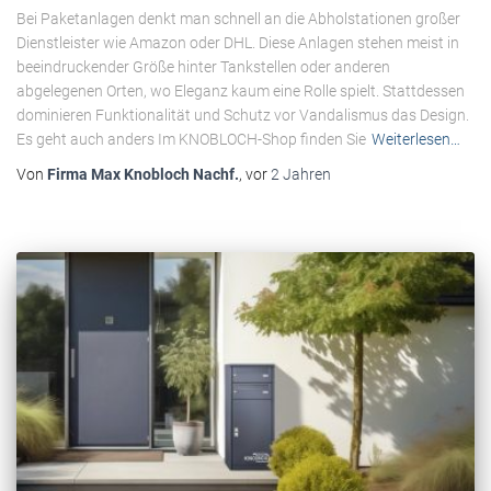
Bei Paketanlagen denkt man schnell an die Abholstationen großer
Dienstleister wie Amazon oder DHL. Diese Anlagen stehen meist in
beeindruckender Größe hinter Tankstellen oder anderen
abgelegenen Orten, wo Eleganz kaum eine Rolle spielt. Stattdessen
dominieren Funktionalität und Schutz vor Vandalismus das Design.
Es geht auch anders Im KNOBLOCH-Shop finden Sie
Weiterlesen…
Von
Firma Max Knobloch Nachf.
, vor
2 Jahren