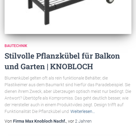
BAUTECHNIK
Stilvolle Pflanzkübel für Balkon
und Garten | KNOBLOCH
Blumenkübel gelten oft als rein funktionale Behälter, die
Plastikeimer aus dem Baumarkt sind hierfür das Paradebeispiel. Sie
dienen ihrem Zweck, aber überzeugen optisch meist nur bedingt. Die
Antwort? Übertöpfe als Kompromiss. Das geht deutlich besser, wie
der Hersteller auch in einem Produktvideo zeigt. Design trifft auf
Funktionalität Die Pflanzkübel und
Weiterlesen…
Von
Firma Max Knobloch Nachf.
, vor
2 Jahren