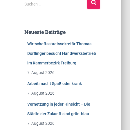
S
Suchen …
u
c
h
e
Neueste Beiträge
n
n
Wirtschaftsstaatssekretär Thomas
a
c
Dörflinger besucht Handwerksbetrieb
h
im Kammerbezirk Freiburg
:
7. August 2026
Arbeit macht Spaß oder krank
7. August 2026
Vernetzung in jeder Hinsicht – Die
Städte der Zukunft sind grün-blau
7. August 2026