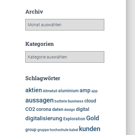
Archiv
A
r
c
h
Kategorien
i
K
v
a
t
e
Schlagwörter
g
o
aktien
amp
aluminium
Altmetall
app
r
aussagen
cloud
i
business
batterie
e
CO2
corona
digital
daten
design
n
Gold
digitalisierung
Exploration
kunden
group
gruppe
hochschule
kabel