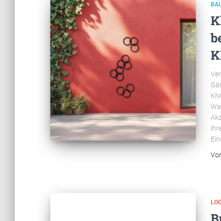
BA
K
b
K
Ver
Gär
KNO
Wac
Akz
ihr
Ein
Vo
LOG
B