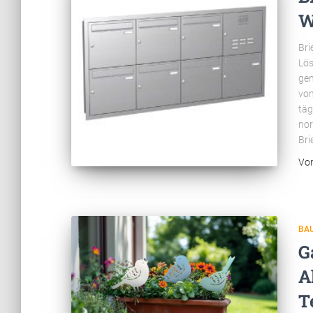
W
Bri
Lös
gen
von
täg
nor
Bri
Vo
BA
G
A
T