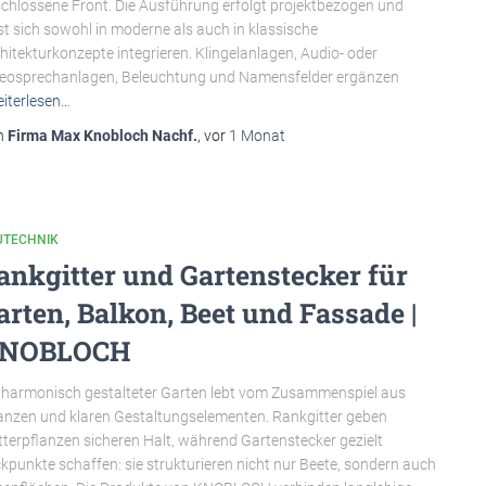
chlossene Front. Die Ausführung erfolgt projektbezogen und
st sich sowohl in moderne als auch in klassische
hitekturkonzepte integrieren. Klingelanlagen, Audio- oder
eosprechanlagen, Beleuchtung und Namensfelder ergänzen
iterlesen…
n
Firma Max Knobloch Nachf.
, vor
1 Monat
UTECHNIK
ankgitter und Gartenstecker für
arten, Balkon, Beet und Fassade |
NOBLOCH
 harmonisch gestalteter Garten lebt vom Zusammenspiel aus
anzen und klaren Gestaltungselementen. Rankgitter geben
tterpflanzen sicheren Halt, während Gartenstecker gezielt
ckpunkte schaffen: sie strukturieren nicht nur Beete, sondern auch