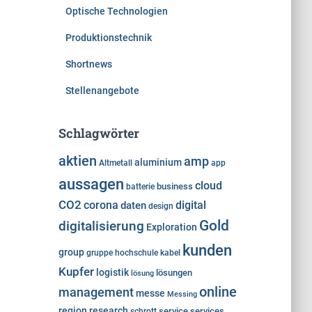
Optische Technologien
Produktionstechnik
Shortnews
Stellenangebote
Schlagwörter
aktien
amp
aluminium
Altmetall
app
aussagen
cloud
business
batterie
CO2
corona
digital
daten
design
Gold
digitalisierung
Exploration
kunden
group
gruppe
hochschule
kabel
Kupfer
logistik
lösungen
lösung
online
management
messe
Messing
region
research
service
services
schrott