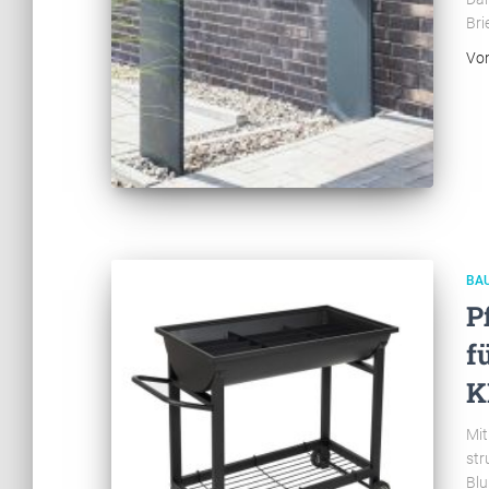
Bri
Vo
BA
P
f
K
Mit
str
Blu