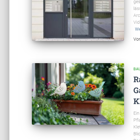
ges
läs
Arc
Vid
We
Vo
BA
R
G
K
Ein
Pfl
Kle
Bli