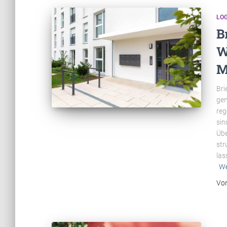
LOG
B
W
M
Bri
gen
reg
sin
Übe
str
las
We
Vo