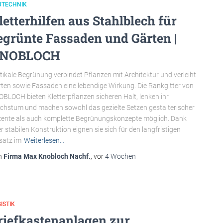
UTECHNIK
letterhilfen aus Stahlblech für
egrünte Fassaden und Gärten |
NOBLOCH
tikale Begrünung verbindet Pflanzen mit Architektur und verleiht
ten sowie Fassaden eine lebendige Wirkung. Die Rankgitter von
BLOCH bieten Kletterpflanzen sicheren Halt, lenken ihr
hstum und machen sowohl das gezielte Setzen gestalterischer
ente als auch komplette Begrünungskonzepte möglich. Dank
er stabilen Konstruktion eignen sie sich für den langfristigen
satz im
Weiterlesen…
n
Firma Max Knobloch Nachf.
, vor
4 Wochen
ISTIK
riefkastenanlagen zur