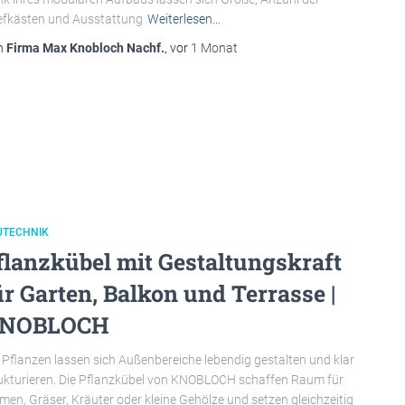
efkästen und Ausstattung
Weiterlesen…
n
Firma Max Knobloch Nachf.
, vor
1 Monat
UTECHNIK
flanzkübel mit Gestaltungskraft
ür Garten, Balkon und Terrasse |
NOBLOCH
 Pflanzen lassen sich Außenbereiche lebendig gestalten und klar
ukturieren. Die Pflanzkübel von KNOBLOCH schaffen Raum für
men, Gräser, Kräuter oder kleine Gehölze und setzen gleichzeitig