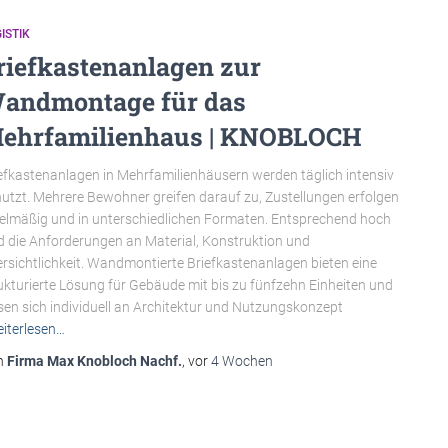
ISTIK
riefkastenanlagen zur
andmontage für das
ehrfamilienhaus | KNOBLOCH
efkastenanlagen in Mehrfamilienhäusern werden täglich intensiv
utzt. Mehrere Bewohner greifen darauf zu, Zustellungen erfolgen
elmäßig und in unterschiedlichen Formaten. Entsprechend hoch
d die Anforderungen an Material, Konstruktion und
rsichtlichkeit. Wandmontierte Briefkastenanlagen bieten eine
ukturierte Lösung für Gebäude mit bis zu fünfzehn Einheiten und
sen sich individuell an Architektur und Nutzungskonzept
iterlesen…
n
Firma Max Knobloch Nachf.
, vor
4 Wochen