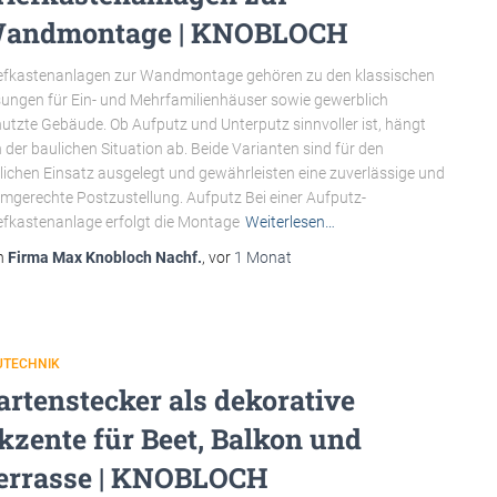
andmontage | KNOBLOCH
efkastenanlagen zur Wandmontage gehören zu den klassischen
ungen für Ein- und Mehrfamilienhäuser sowie gewerblich
utzte Gebäude. Ob Aufputz und Unterputz sinnvoller ist, hängt
 der baulichen Situation ab. Beide Varianten sind für den
lichen Einsatz ausgelegt und gewährleisten eine zuverlässige und
mgerechte Postzustellung. Aufputz Bei einer Aufputz-
efkastenanlage erfolgt die Montage
Weiterlesen…
n
Firma Max Knobloch Nachf.
, vor
1 Monat
UTECHNIK
artenstecker als dekorative
kzente für Beet, Balkon und
errasse | KNOBLOCH