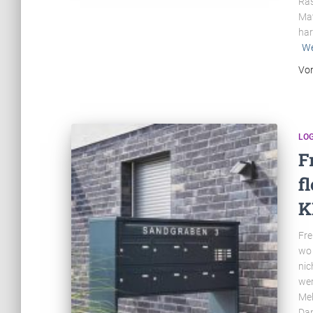
Ras
Mat
har
We
Vo
LOG
F
f
K
Fre
wo 
nic
wer
Meh
Dan