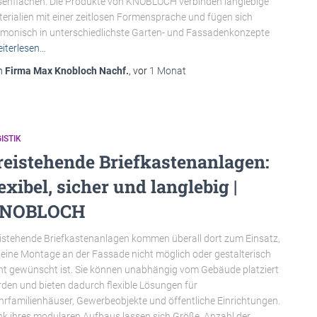
enflächen. Die Produkte von KNOBLOCH verbinden langlebige
erialien mit einer zeitlosen Formensprache und fügen sich
monisch in unterschiedlichste Garten- und Fassadenkonzepte
iterlesen…
n
Firma Max Knobloch Nachf.
, vor
1 Monat
ISTIK
reistehende Briefkastenanlagen:
lexibel, sicher und langlebig |
NOBLOCH
istehende Briefkastenanlagen kommen überall dort zum Einsatz,
eine Montage an der Fassade nicht möglich oder gestalterisch
ht gewünscht ist. Sie können unabhängig vom Gebäude platziert
den und bieten dadurch flexible Lösungen für
rfamilienhäuser, Gewerbeobjekte und öffentliche Einrichtungen.
k ihres modularen Aufbaus lassen sich Größe, Anzahl der