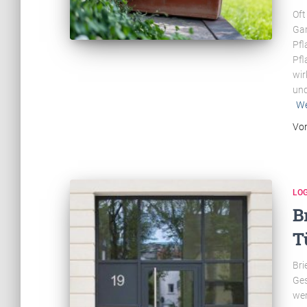
Oft
Gar
Pfl
Pfl
wir
und
We
Vo
LOG
B
T
Bri
Ges
wer