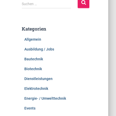
S
Suchen …
u
c
h
e
Kategorien
n
n
Allgemein
a
c
Ausbildung / Jobs
h
:
Bautechnik
Biotechnik
Dienstleistungen
Elektrotechnik
Energie- / Umwelttechnik
Events