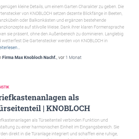
 genügen kleine Details, um einem Garten Charakter zu geben. Die
tenstecker von KNOBLOCH setzen dezente Blickfänge in Beeten,
anzkübeln oder Balkonkästen und ergänzen bestehende
anzkonzepte auf stilvolle Weise. Dank ihrer klaren Formensprache
ken sie präsent, ohne den Außenbereich zu dominieren. Langlebig
 wetterfest Die Gartenstecker werden von KNOBLOCH in
iterlesen…
n
Firma Max Knobloch Nachf.
, vor
1 Monat
ISTIK
riefkastenanlagen als
ürseitenteil | KNOBLOCH
efkastenanlagen als Türseitenteil verbinden Funktion und
taltung zu einer harmonischen Einheit im Eingangsbereich. Sie
den direkt in die Türanlage integriert und schaffen eine ruhige,