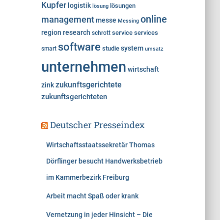
Kupfer
logistik
lösungen
lösung
online
management
messe
Messing
region
research
service
services
schrott
software
system
studie
smart
umsatz
unternehmen
wirtschaft
zukunftsgerichtete
zink
zukunftsgerichteten
Deutscher Presseindex
Wirtschaftsstaatssekretär Thomas
Dörflinger besucht Handwerksbetrieb
im Kammerbezirk Freiburg
Arbeit macht Spaß oder krank
Vernetzung in jeder Hinsicht – Die