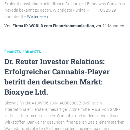
Explorationsstadium befindlichen Goldprojekt Fondaway Canyon in
Nevada bekannt zu geben. Wichtigste Punkte – FCG25-29
durchteufte
Weiterlesen…
Von
Firma IR-WORLD.com Finanzkommunikation
, vor
11 Monaten
FINANZEN / BILANZEN
Dr. Reuter Investor Relations:
Erfolgreicher Cannabis-Player
betritt den deutschen Markt:
Bioxyne Ltd.
Bioxyne (WKN: A1JWM6, ISIN: AU000000BXN6) ist ein
internationaler Hersteller neuartiger Arzneimittel – u.a. von GMP-
zertifiziertem, medizinischem Cannabis und anderen innovativen
Wirkstoffen. Dank einer gesunden, finanziellen Basis, einem starken
Wachstum, etablierten Partnerschaften und einer baldigen