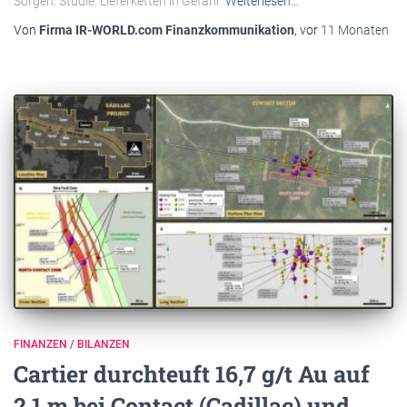
Sorgen. Studie: Lieferketten in Gefahr
Weiterlesen…
Von
Firma IR-WORLD.com Finanzkommunikation
, vor
11 Monaten
FINANZEN / BILANZEN
Cartier durchteuft 16,7 g/t Au auf
2,1 m bei Contact (Cadillac) und