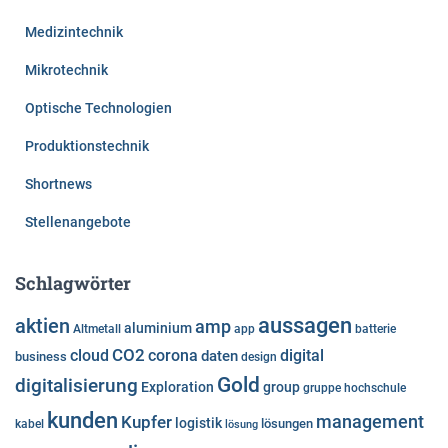
Medizintechnik
Mikrotechnik
Optische Technologien
Produktionstechnik
Shortnews
Stellenangebote
Schlagwörter
aussagen
aktien
amp
aluminium
Altmetall
app
batterie
cloud
CO2
corona
digital
daten
business
design
Gold
digitalisierung
Exploration
group
gruppe
hochschule
kunden
Kupfer
management
logistik
lösungen
kabel
lösung