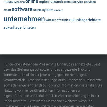
online
messe
region
research
service
services
Messing
schrott
software
system
studie
smart
umsatz
unternehmen
zukunftsgerichtete
wirtschaft
zink
zukunftsgerichteten
Für die oben stehenden Pressemitteilungen, das angezeigte Event
bzw. das Stellenangebot sowie für das angezeigte Bild- und
Tonmaterial ist allein der jeweils angegebene Herausgeber
verantwortlich. Dieser ist in der Regel auch Urheber der Pressetexte
sowie der angehängten Bild-, Ton- und Informationsmaterialien. Die
Nutzung von hier veröffentlichten Informationen zur
Eigeninformation und redaktionellen Weiterverarbeitung ist in der
Regel kostenfrei. Bitte klären Sie vor einer Weiterverwendung
urheberrechtliche Fragen mit dem angegebenen Herausgeber.