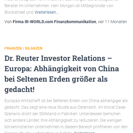
Berater im Unternehmen. Herr Morgan ist Mitbegründer von
Blockstreet und
Weiterlesen…
Von
Firma IR-WORLD.com Finanzkommunikation
, vor
11 Monaten
FINANZEN / BILANZEN
Dr. Reuter Investor Relations –
Europa: Abhängigkeit von China
bei Seltenen Erden größer als
gedacht!
Europas Wirtschaft ist bei Seltenen Erden von China abhängiger als
gedacht. Das zeigt eine neue Studie aus Österreich. Im Worst Case-
Szenario droht der Stillstand in Fabriken. Unterdessen bemühen
sich andere Länder, ihre Abhängigkeit zu reduzieren. Die wenigen
börsennotierten Unternehmen in diesem Bereich profitieren von den