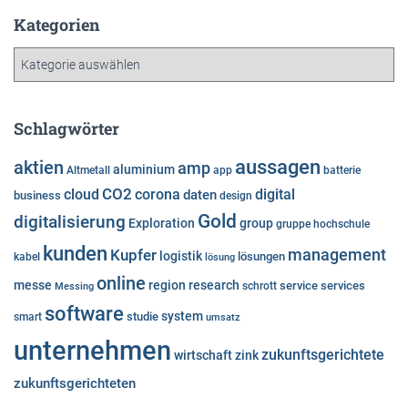
h
Kategorien
i
K
v
a
t
e
Schlagwörter
g
o
aussagen
aktien
amp
aluminium
Altmetall
app
batterie
r
cloud
CO2
corona
digital
daten
business
i
design
e
Gold
digitalisierung
Exploration
group
gruppe
hochschule
n
kunden
Kupfer
management
logistik
lösungen
kabel
lösung
online
messe
region
research
service
services
Messing
schrott
software
system
studie
smart
umsatz
unternehmen
zukunftsgerichtete
wirtschaft
zink
zukunftsgerichteten