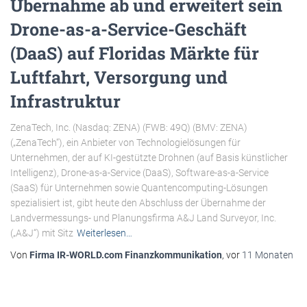
Übernahme ab und erweitert sein
Drone-as-a-Service-Geschäft
(DaaS) auf Floridas Märkte für
Luftfahrt, Versorgung und
Infrastruktur
ZenaTech, Inc. (Nasdaq: ZENA) (FWB: 49Q) (BMV: ZENA)
(„ZenaTech“), ein Anbieter von Technologielösungen für
Unternehmen, der auf KI-gestützte Drohnen (auf Basis künstlicher
Intelligenz), Drone-as-a-Service (DaaS), Software-as-a-Service
(SaaS) für Unternehmen sowie Quantencomputing-Lösungen
spezialisiert ist, gibt heute den Abschluss der Übernahme der
Landvermessungs- und Planungsfirma A&J Land Surveyor, Inc.
(„A&J“) mit Sitz
Weiterlesen…
Von
Firma IR-WORLD.com Finanzkommunikation
, vor
11 Monaten