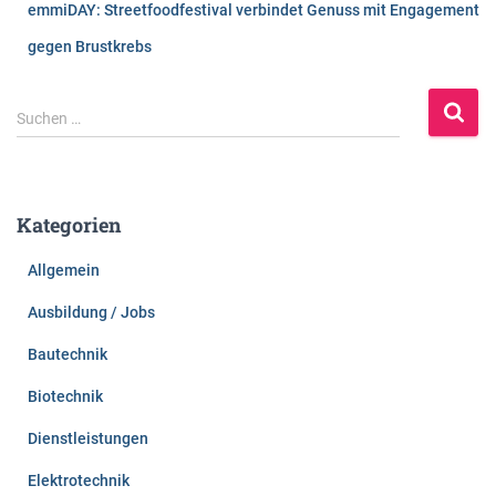
emmiDAY: Streetfoodfestival verbindet Genuss mit Engagement
gegen Brustkrebs
S
Suchen …
u
c
h
e
Kategorien
n
n
Allgemein
a
c
Ausbildung / Jobs
h
:
Bautechnik
Biotechnik
Dienstleistungen
Elektrotechnik