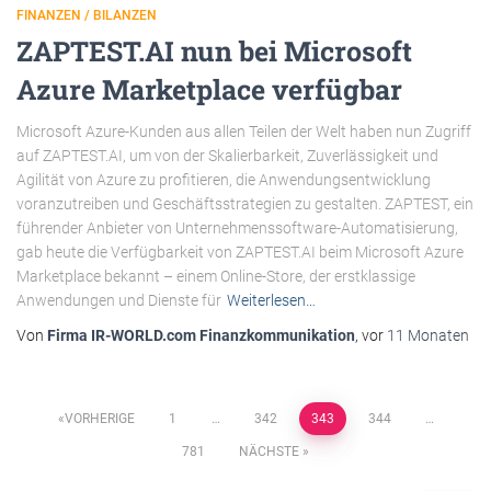
FINANZEN / BILANZEN
ZAPTEST.AI nun bei Microsoft
Azure Marketplace verfügbar
Microsoft Azure-Kunden aus allen Teilen der Welt haben nun Zugriff
auf ZAPTEST.AI, um von der Skalierbarkeit, Zuverlässigkeit und
Agilität von Azure zu profitieren, die Anwendungsentwicklung
voranzutreiben und Geschäftsstrategien zu gestalten. ZAPTEST, ein
führender Anbieter von Unternehmenssoftware-Automatisierung,
gab heute die Verfügbarkeit von ZAPTEST.AI beim Microsoft Azure
Marketplace bekannt – einem Online-Store, der erstklassige
Anwendungen und Dienste für
Weiterlesen…
Von
Firma IR-WORLD.com Finanzkommunikation
, vor
11 Monaten
Beitragsnavigation
VORHERIGE
1
…
342
343
344
…
781
NÄCHSTE