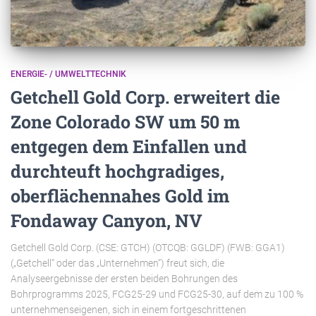
ENERGIE- / UMWELTTECHNIK
Getchell Gold Corp. erweitert die
Zone Colorado SW um 50 m
entgegen dem Einfallen und
durchteuft hochgradiges,
oberflächennahes Gold im
Fondaway Canyon, NV
Getchell Gold Corp. (CSE: GTCH) (OTCQB: GGLDF) (FWB: GGA1)
(„Getchell“ oder das „Unternehmen“) freut sich, die
Analyseergebnisse der ersten beiden Bohrungen des
Bohrprogramms 2025, FCG25-29 und FCG25-30, auf dem zu 100 %
unternehmenseigenen, sich in einem fortgeschrittenen