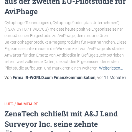
aus der zweiten EU-Pilotstudie für
AviPhage
Cytophage Technologies („Cytophage“ oder „das Unternehmen“)
(TSXV:CYTO / FWB:70G) meldete heute positive Ergebnisse seiner
europäischen Folgestudie zu AviPhage, dem proprietären
Bakteriophagenprodukt (Phagenprodukt) für Masthähnchen. Diese
Ergebnisse untermauern die Wirksamkeit von AviPhage als starker
Anwärter für den Ersatz von Antibiotika in Geflügelzuchtbetrieben,
liefern wertvolle neue Daten, die auf den Ergebnissen der ersten
Pilotstudie aufbauen, und markieren einen weiteren
Weiterlesen…
Von
Firma IR-WORLD.com Finanzkommunikation
, vor
11 Monaten
LUFT- / RAUMFAHRT
ZenaTech schließt mit A&J Land
Surveyor Inc. seine zehnte