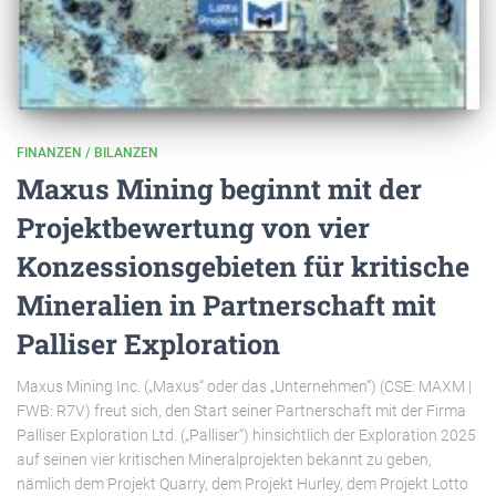
FINANZEN / BILANZEN
Maxus Mining beginnt mit der
Projektbewertung von vier
Konzessionsgebieten für kritische
Mineralien in Partnerschaft mit
Palliser Exploration
Maxus Mining Inc. („Maxus“ oder das „Unternehmen“) (CSE: MAXM |
FWB: R7V) freut sich, den Start seiner Partnerschaft mit der Firma
Palliser Exploration Ltd. („Palliser“) hinsichtlich der Exploration 2025
auf seinen vier kritischen Mineralprojekten bekannt zu geben,
nämlich dem Projekt Quarry, dem Projekt Hurley, dem Projekt Lotto