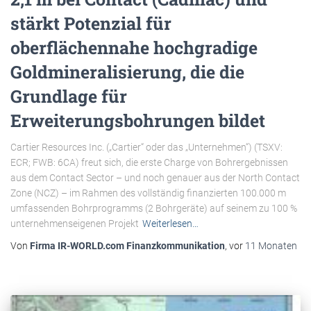
stärkt Potenzial für
oberflächennahe hochgradige
Goldmineralisierung, die die
Grundlage für
Erweiterungsbohrungen bildet
Cartier Resources Inc. („Cartier“ oder das „Unternehmen“) (TSXV:
ECR; FWB: 6CA) freut sich, die erste Charge von Bohrergebnissen
aus dem Contact Sector – und noch genauer aus der North Contact
Zone (NCZ) – im Rahmen des vollständig finanzierten 100.000 m
umfassenden Bohrprogramms (2 Bohrgeräte) auf seinem zu 100 %
unternehmenseigenen Projekt
Weiterlesen…
Von
Firma IR-WORLD.com Finanzkommunikation
, vor
11 Monaten