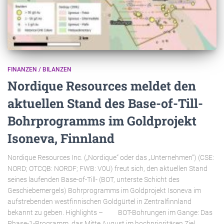
FINANZEN / BILANZEN
Nordique Resources meldet den
aktuellen Stand des Base-of-Till-
Bohrprogramms im Goldprojekt
Isoneva, Finnland
Nordique Resources Inc. („Nordique“ oder das „Unternehmen“) (CSE:
NORD; OTCQB: NORDF; FWB: V0U) freut sich, den aktuellen Stand
seines laufenden Base-of-Till- (BOT, unterste Schicht des
Geschiebemergels) Bohrprogramms im Goldprojekt Isoneva im
aufstrebenden westfinnischen Goldgürtel in Zentralfinnland
bekannt zu geben. Highlights – BOT-Bohrungen im Gange: Das
Phase-1-Programm, das Mitte August im hochprioritären Ziel