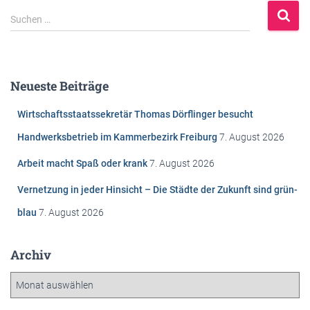
S
Suchen …
u
c
h
e
Neueste Beiträge
n
n
Wirtschaftsstaatssekretär Thomas Dörflinger besucht
a
c
Handwerksbetrieb im Kammerbezirk Freiburg
7. August 2026
h
Arbeit macht Spaß oder krank
7. August 2026
:
Vernetzung in jeder Hinsicht – Die Städte der Zukunft sind grün-
blau
7. August 2026
Archiv
A
r
c