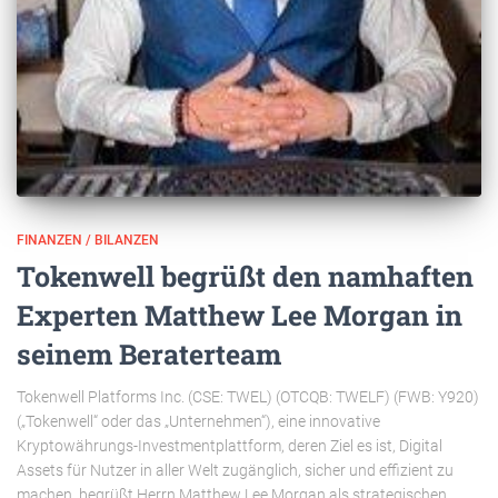
FINANZEN / BILANZEN
Tokenwell begrüßt den namhaften
Experten Matthew Lee Morgan in
seinem Beraterteam
Tokenwell Platforms Inc. (CSE: TWEL) (OTCQB: TWELF) (FWB: Y920)
(„Tokenwell“ oder das „Unternehmen“), eine innovative
Kryptowährungs-Investmentplattform, deren Ziel es ist, Digital
Assets für Nutzer in aller Welt zugänglich, sicher und effizient zu
machen, begrüßt Herrn Matthew Lee Morgan als strategischen