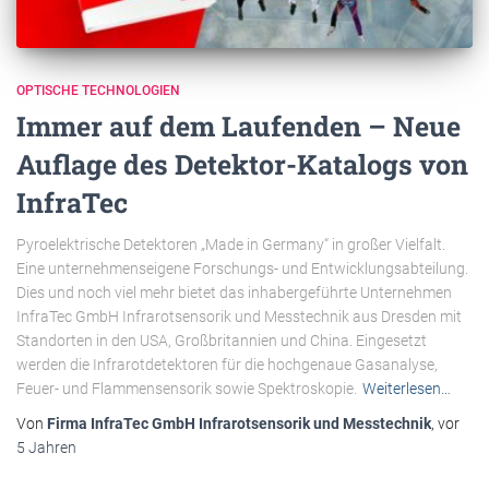
OPTISCHE TECHNOLOGIEN
Immer auf dem Laufenden – Neue
Auflage des Detektor-Katalogs von
InfraTec
Pyroelektrische Detektoren „Made in Germany“ in großer Vielfalt.
Eine unternehmenseigene Forschungs- und Entwicklungsabteilung.
Dies und noch viel mehr bietet das inhabergeführte Unternehmen
InfraTec GmbH Infrarotsensorik und Messtechnik aus Dresden mit
Standorten in den USA, Großbritannien und China. Eingesetzt
werden die Infrarotdetektoren für die hochgenaue Gasanalyse,
Feuer- und Flammensensorik sowie Spektroskopie.
Weiterlesen…
Von
Firma InfraTec GmbH Infrarotsensorik und Messtechnik
, vor
5 Jahren