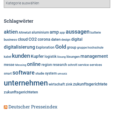
K
v
a
t
e
Schlagwörter
g
o
aussagen
aktien
amp
aluminium
Altmetall
app
batterie
r
cloud
CO2
corona
digital
daten
business
i
design
e
Gold
digitalisierung
Exploration
group
gruppe
hochschule
n
kunden
Kupfer
management
logistik
lösungen
kabel
lösung
online
messe
region
research
service
services
Messing
schrott
software
system
studie
smart
umsatz
unternehmen
zukunftsgerichtete
wirtschaft
zink
zukunftsgerichteten
Deutscher Presseindex