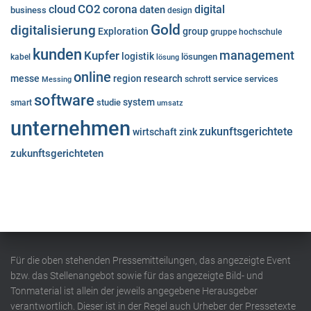
cloud
CO2
corona
digital
daten
business
design
Gold
digitalisierung
Exploration
group
gruppe
hochschule
kunden
Kupfer
management
logistik
lösungen
kabel
lösung
online
messe
region
research
service
services
Messing
schrott
software
system
studie
smart
umsatz
unternehmen
zukunftsgerichtete
wirtschaft
zink
zukunftsgerichteten
Für die oben stehenden Pressemitteilungen, das angezeigte Event
bzw. das Stellenangebot sowie für das angezeigte Bild- und
Tonmaterial ist allein der jeweils angegebene Herausgeber
verantwortlich. Dieser ist in der Regel auch Urheber der Pressetexte