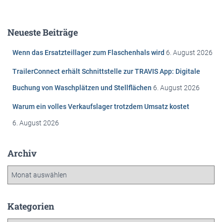
c
h
e
Neueste Beiträge
n
n
Wenn das Ersatzteillager zum Flaschenhals wird
6. August 2026
a
c
TrailerConnect erhält Schnittstelle zur TRAVIS App: Digitale
h
Buchung von Waschplätzen und Stellflächen
6. August 2026
:
Warum ein volles Verkaufslager trotzdem Umsatz kostet
6. August 2026
Archiv
A
r
c
h
Kategorien
i