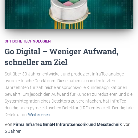
OPTISCHE TECHNOLOGIEN
Go Digital – Weniger Aufwand,
schneller am Ziel
Seit über 30 Jahren entwickelt und produziert InfraTec analoge
pyroelektrische Detektoren. Diese haben sich in den letzten
Jahrzehnten für zahlreiche anspruchsvolle Kundenapplikationen
bewährt. Um jedoch den Aufwand für Kunden zu reduzieren und die
Systemintegration eines Detektors zu vereinfachen, hat InfraTec
den digitalen pyroelektrischen Detektor (LRD) entwickelt. Der digitale
Detektor im
Weiterlesen…
Von
Firma InfraTec GmbH Infrarotsensorik und Messtechnik
, vor
5 Jahren