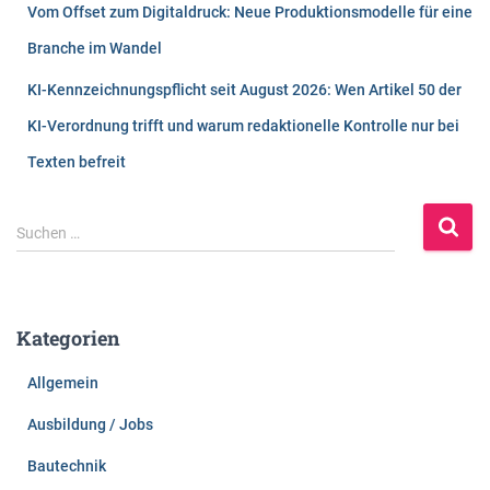
Vom Offset zum Digitaldruck: Neue Produktionsmodelle für eine
Branche im Wandel
KI-Kennzeichnungspflicht seit August 2026: Wen Artikel 50 der
KI-Verordnung trifft und warum redaktionelle Kontrolle nur bei
Texten befreit
S
Suchen …
u
c
h
e
Kategorien
n
n
Allgemein
a
c
Ausbildung / Jobs
h
:
Bautechnik