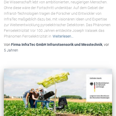
Die Wissenschaft lebt von ambitionierten, neugierigen Menschen.
Ohne diese wäre der Fortschritt undenkbar. Auf dem Gebiet der
Infrarot-Technologien tragen die Forscher und Entwickler von
InfraTec maßgeblich dazu bei, mit visionären Ideen und Expertise
zur Weiterentwicklung pyroelektrischer Detektoren. Das Phänomen
Ferroelektrizität Vor 100 Jahren entdeckte Joseph Valasek das
Phänomen Ferroelektrizität in
Weiterlesen…
Von
Firma InfraTec GmbH Infrarotsensorik und Messtechnik
, vor
5 Jahren