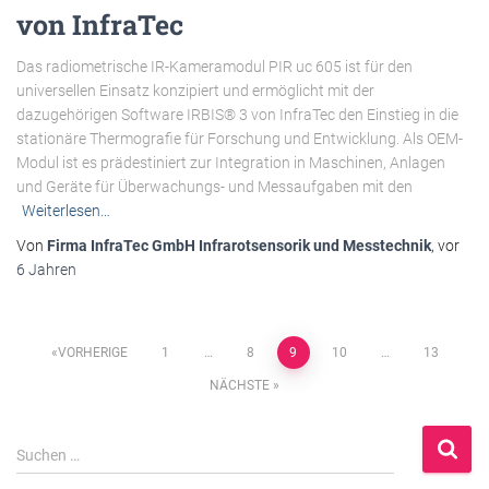
von InfraTec
Das radiometrische IR-Kameramodul PIR uc 605 ist für den
universellen Einsatz konzipiert und ermöglicht mit der
dazugehörigen Software IRBIS® 3 von InfraTec den Einstieg in die
stationäre Thermografie für Forschung und Entwicklung. Als OEM-
Modul ist es prädestiniert zur Integration in Maschinen, Anlagen
und Geräte für Überwachungs- und Messaufgaben mit den
Weiterlesen…
Von
Firma InfraTec GmbH Infrarotsensorik und Messtechnik
, vor
6 Jahren
Beitragsnavigation
VORHERIGE
1
…
8
9
10
…
13
NÄCHSTE
S
Suchen …
u