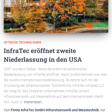
OPTISCHE TECHNOLOGIEN
InfraTec eröffnet zweite
Niederlassung in den USA
2007 wurde in Dallas, Texas die erste transatlantische
Niederlassung von InfraTec eröffnet. Nach Großbritannien war dies
die zweite internationale Niederlassung. So setzte sich mit der
Gründung der amerikanischen Tochterfirma InfraTec infrared LLC
der Weg für das Dresdner Unternehmen InfraTec GmbH
Infrarotsensorik und Messtechnik auf dem internationalen Markt
fort. Auch in
Weiterlesen…
Von
Firma InfraTec GmbH Infrarotsensorik und Messtechnik
, vor