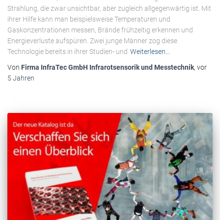
Strahlung, die zwar unsichtbar, aber zugleich allgegenwärtig ist. Mit
ihrer Hilfe kann man beispielsweise Temperaturen und
Gaskonzentrationen messen, Brände frühzeitig erkennen und
Energieverluste aufspüren. Zwei junge Männer zog diese
Technologie bereits in ihrer Studien- und
Weiterlesen…
Von
Firma InfraTec GmbH Infrarotsensorik und Messtechnik
, vor
5 Jahren