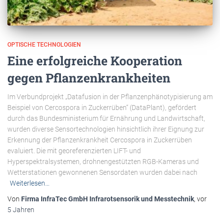
OPTISCHE TECHNOLOGIEN
Eine erfolgreiche Kooperation
gegen Pflanzenkrankheiten
Im Verbundprojekt „Datafusion in der Pflanzenphänotypisierung am
Beispiel von Cercospora in Zuckerrüben“ (DataPlant), gefördert
durch das Bundesministerium für Ernährung und Landwirtschaft,
wurden diverse Sensortechnologien hinsichtlich ihrer Eignung zur
Erkennung der Pflanzenkrankheit Cercospora in Zuckerrüben
evaluiert. Die mit georeferenzierten LIFT- und
Hyperspektralsystemen, drohnengestützten RGB-Kameras und
Wetterstationen gewonnenen Sensordaten wurden dabei nach
Weiterlesen…
Von
Firma InfraTec GmbH Infrarotsensorik und Messtechnik
, vor
5 Jahren