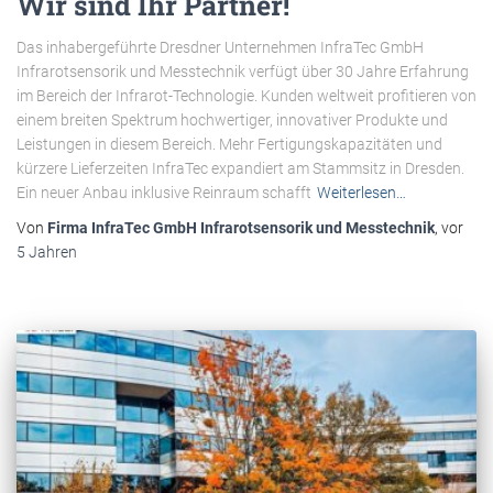
Wir sind Ihr Partner!
Das inhabergeführte Dresdner Unternehmen InfraTec GmbH
Infrarotsensorik und Messtechnik verfügt über 30 Jahre Erfahrung
im Bereich der Infrarot-Technologie. Kunden weltweit profitieren von
einem breiten Spektrum hochwertiger, innovativer Produkte und
Leistungen in diesem Bereich. Mehr Fertigungskapazitäten und
kürzere Lieferzeiten InfraTec expandiert am Stammsitz in Dresden.
Ein neuer Anbau inklusive Reinraum schafft
Weiterlesen…
Von
Firma InfraTec GmbH Infrarotsensorik und Messtechnik
, vor
5 Jahren