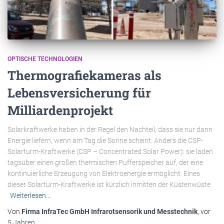
OPTISCHE TECHNOLOGIEN
Thermografiekameras als
Lebensversicherung für
Milliardenprojekt
Solarkraftwerke haben in der Regel den Nachteil, dass sie nur dann
Energie liefern, wenn am Tag die Sonne scheint. Anders die CSP-
Solarturm-Kraftwerke (CSP – Concentrated Solar Power): sie laden
tagsüber einen großen thermischen Pufferspeicher auf, der eine
kontinuierliche Erzeugung von Elektroenergie ermöglicht. Eines
dieser Solarturm-Kraftwerke ist kürzlich inmitten der Küstenwüste
Weiterlesen…
Von
Firma InfraTec GmbH Infrarotsensorik und Messtechnik
, vor
5 Jahren