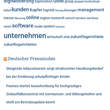
Gold
digitalisierung
Exploration
group
gruppe
hochschule
n
kunden
Kupfer
management
logistik
lösungen
kabel
lösung
online
messe
region
research
service
services
Messing
schrott
software
system
studie
smart
umsatz
unternehmen
zukunftsgerichtete
wirtschaft
zink
zukunftsgerichteten
Deutscher Presseindex
Steigende Adipositasrate zeigt strukturellen Handlungsbedarf
bei der Ernährung schulpflichtiger Kinder
Pasinex startet Ausschreibung für hochgradiges
Zinksulfidkonzentrat mit Germanium- und Silbergehalten und
stellt ein Betriebsupdate bereit