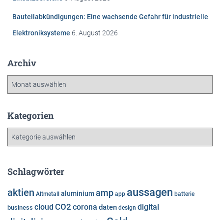
Bauteilabkündigungen: Eine wachsende Gefahr für industrielle
Elektroniksysteme
6. August 2026
Archiv
A
r
c
h
Kategorien
i
K
v
a
t
e
Schlagwörter
g
o
aussagen
aktien
amp
aluminium
Altmetall
app
batterie
r
cloud
CO2
corona
digital
daten
business
i
design
e