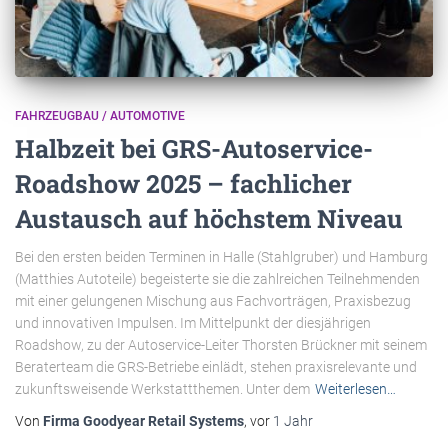
FAHRZEUGBAU / AUTOMOTIVE
Halbzeit bei GRS-Autoservice-
Roadshow 2025 – fachlicher
Austausch auf höchstem Niveau
Bei den ersten beiden Terminen in Halle (Stahlgruber) und Hamburg
(Matthies Autoteile) begeisterte sie die zahlreichen Teilnehmenden
mit einer gelungenen Mischung aus Fachvorträgen, Praxisbezug
und innovativen Impulsen. Im Mittelpunkt der diesjährigen
Roadshow, zu der Autoservice-Leiter Thorsten Brückner mit seinem
Beraterteam die GRS-Betriebe einlädt, stehen praxisrelevante und
zukunftsweisende Werkstattthemen. Unter dem
Weiterlesen…
Von
Firma Goodyear Retail Systems
, vor
1 Jahr