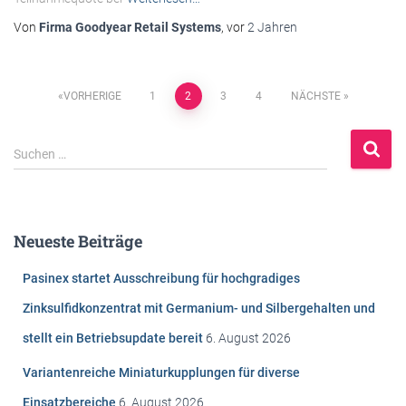
Von
Firma Goodyear Retail Systems
, vor
2 Jahren
Beitragsnavigation
VORHERIGE
1
2
3
4
NÄCHSTE
S
Suchen …
u
c
h
e
Neueste Beiträge
n
n
Pasinex startet Ausschreibung für hochgradiges
a
c
Zinksulfidkonzentrat mit Germanium- und Silbergehalten und
h
stellt ein Betriebsupdate bereit
6. August 2026
:
Variantenreiche Miniaturkupplungen für diverse
Einsatzbereiche
6. August 2026