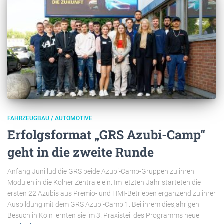
FAHRZEUGBAU / AUTOMOTIVE
Erfolgsformat „GRS Azubi-Camp“
geht in die zweite Runde
Anfang Juni lud die GRS beide Azubi-Camp-Gruppen zu ihren
Modulen in die Kölner Zentrale ein. Im letzten Jahr starteten die
ersten 22 Azubis aus Premio- und HMI-Betrieben ergänzend zu ihrer
Ausbildung mit dem GRS Azubi-Camp 1. Bei ihrem diesjährigen
Besuch in Köln lernten sie im 3. Praxisteil des Programms neue