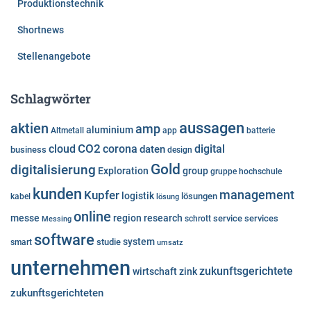
Produktionstechnik
Shortnews
Stellenangebote
Schlagwörter
aussagen
aktien
amp
aluminium
Altmetall
app
batterie
cloud
CO2
corona
digital
daten
business
design
Gold
digitalisierung
Exploration
group
gruppe
hochschule
kunden
Kupfer
management
logistik
lösungen
kabel
lösung
online
messe
region
research
service
services
Messing
schrott
software
system
studie
smart
umsatz
unternehmen
zukunftsgerichtete
wirtschaft
zink
zukunftsgerichteten