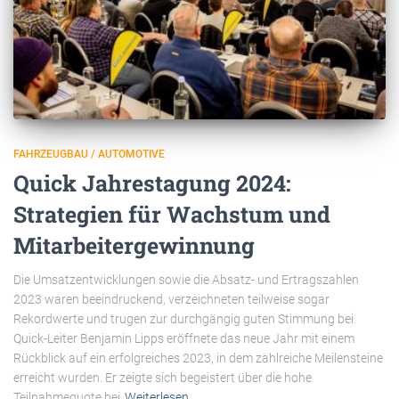
FAHRZEUGBAU / AUTOMOTIVE
Quick Jahrestagung 2024:
Strategien für Wachstum und
Mitarbeitergewinnung
Die Umsatzentwicklungen sowie die Absatz- und Ertragszahlen
2023 waren beeindruckend, verzeichneten teilweise sogar
Rekordwerte und trugen zur durchgängig guten Stimmung bei.
Quick-Leiter Benjamin Lipps eröffnete das neue Jahr mit einem
Rückblick auf ein erfolgreiches 2023, in dem zahlreiche Meilensteine
erreicht wurden. Er zeigte sich begeistert über die hohe
Teilnahmequote bei
Weiterlesen…