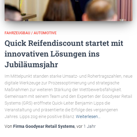
FAHRZEUGBAU / AUTOMOTIVE
Quick Reifendiscount startet mit
innovativen Lösungen ins
Jubiläumsjahr
Im Mittelpunkt standen starke Umsatz- und Rohertragszahlen, neue
digitale Werkzeuge zur Prozessoptimierung und strategische
Maßnahmen zur weiteren Stärkung der Wettbewerbsfähigkeit.
Gemeinsam mit seinem Team und den Experten der Goodyear Retail
Systems (GRS) eröffnete Quick-Leiter Benjamin Lipps die
Veranstaltung und präsentierte die Erfolge des vergangenen
Jahres. Lipps zog eine positive Bilanz
Weiterlesen…
Von
Firma Goodyear Retail Systems
, vor
1 Jahr