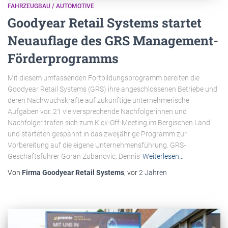
FAHRZEUGBAU / AUTOMOTIVE
Goodyear Retail Systems startet
Neuauflage des GRS Management-
Förderprogramms
Mit diesem umfassenden Fortbildungsprogramm bereiten die
Goodyear Retail Systems (GRS) ihre angeschlossenen Betriebe und
deren Nachwuchskräfte auf zukünftige unternehmerische
Aufgaben vor. 21 vielversprechende Nachfolgerinnen und
Nachfolger trafen sich zum Kick-Off-Meeting im Bergischen Land
und starteten gespannt in das zweijährige Programm zur
Vorbereitung auf die eigene Unternehmensführung. GRS-
Geschäftsführer Goran Zubanovic, Dennis
Weiterlesen…
Von
Firma Goodyear Retail Systems
, vor
2 Jahren