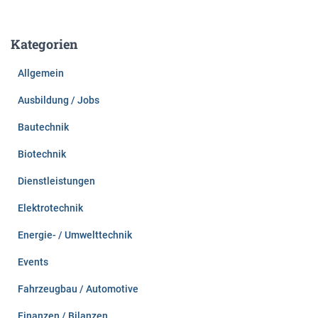
c
h
e
Kategorien
n
n
Allgemein
a
c
Ausbildung / Jobs
h
:
Bautechnik
Biotechnik
Dienstleistungen
Elektrotechnik
Energie- / Umwelttechnik
Events
Fahrzeugbau / Automotive
Finanzen / Bilanzen