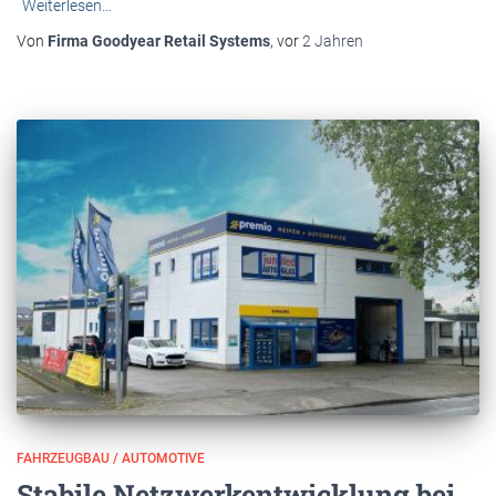
Weiterlesen…
Von
Firma Goodyear Retail Systems
, vor
2 Jahren
FAHRZEUGBAU / AUTOMOTIVE
Stabile Netzwerkentwicklung bei