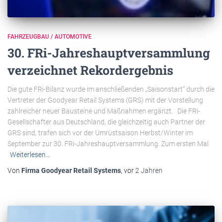
FAHRZEUGBAU / AUTOMOTIVE
30. FRi-Jahreshauptversammlung
verzeichnet Rekordergebnis
Die gute FRi-Bilanz wurde im anschließenden „Saisonstart“ durch die
Vertreter der Goodyear Retail Systems (GRS) mit der Vorstellung
zahlreicher neuer Bausteine und Maßnahmen ergänzt. Die FRi-
Gesellschafter aus Deutschland, die gleichzeitig auch Partner der
GRS sind, trafen sich vor der Umrüstsaison Herbst/Winter im
September zur 30. FRi-Jahreshauptversammlung. Zum ersten Mal
Weiterlesen…
Von
Firma Goodyear Retail Systems
, vor
2 Jahren