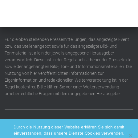
Für die oben stehenden Pressemitteilungen, das angezeigte Event
bzw. das Stellenangebot sowie für das angezeigte Bild- und
Tonmaterial ist allein der jeweils angegebene Herausgeber
verantwortlich. Dieser ist in der Regel auch Urheber der Pressetexte
sowie der angehängten Bild-, Ton- und Informationsmaterialien. Die
Nutzung von hier veröffentlichten Informationen zur
Eigeninformation und redaktionellen Weiterverarbeitung ist in der
Regel kostenfrei. Bitte klären Sie vor einer Weiterverwendung
urheberrechtliche Fragen mit dem angegebenen Herausgeber.
DATENSCHUTZERKLÄRUNG
IMPRESSUM
KONTAKT
Durch die Nutzung dieser Website erklären Sie sich damit
einverstanden, dass unsere Dienste Cookies verwenden.