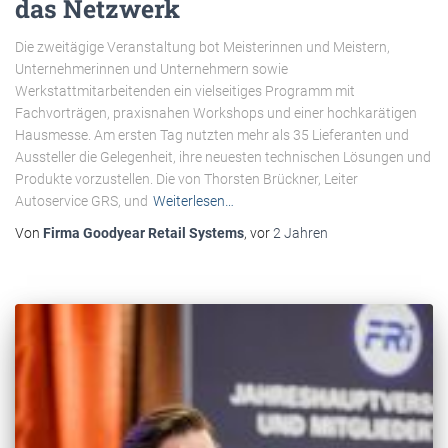
das Netzwerk
Die zweitägige Veranstaltung bot Meisterinnen und Meistern,
Unternehmerinnen und Unternehmern sowie
Werkstattmitarbeitenden ein vielseitiges Programm mit
Fachvorträgen, praxisnahen Workshops und einer hochkarätigen
Hausmesse. Am ersten Tag nutzten mehr als 35 Lieferanten und
Aussteller die Gelegenheit, ihre neuesten technischen Lösungen und
Produkte vorzustellen. Die von Thorsten Brückner, Leiter
Autoservice GRS, und
Weiterlesen…
Von
Firma Goodyear Retail Systems
, vor
2 Jahren