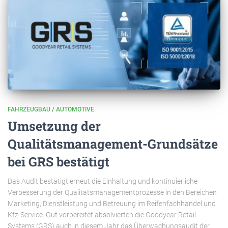
FAHRZEUGBAU / AUTOMOTIVE
Umsetzung der
Qualitätsmanagement-Grundsätze
bei GRS bestätigt
Das Audit bestätigt erneut die Einhaltung und kontinuierliche
Verbesserung der Qualitätsmanagementprozesse in den Bereichen
Marketing, Dienstleistung und Betreuung im Reifenfachhandel und
Kfz-Service. Gut vorbereitet absolvierten die Goodyear Retail
Systems (GRS) auch in diesem Jahr das Überwachungsaudit der