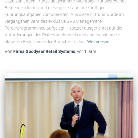
Dazu zählt auch, frühzeitig geeignete Nachfolger für bestehende
Betriebe zu finden und diese gezielt auf ihre künftigen
Führungsaufgaben vorzubereiten. Aus diesem Grund wurde im
vergangenen Jahr das exklusive GRS Management-
Förderprogramm neu aufgelegt – speziell ausgerichtet auf die
Anforderungen des Reifenfachhandels und angepasst an die
aktuellen Bedürfnisse der Branche. Im Juni
Weiterlesen…
Von
Firma Goodyear Retail Systems
, vor
1 Jahr