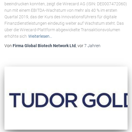
beeindrucken konnten, zeigt die Wirecard AG (ISIN: DE0007472060)
nun mit einem EBITDA-Wachstum von mehr als 40 % im ersten
Quartal 2019, das der Kurs des Innovationsführers für digitale
Finanzdienstleistungen eindeutig weiter auf Wachstum steht. Das
über die Wirecard-Plattform abgewickelte Transaktionsvolumen
erhöhte sich
Weiterlesen…
Von
Firma Global Biotech Network Ltd
, vor
7 Jahren