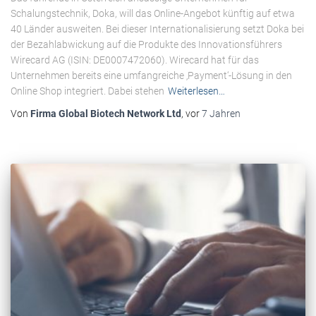
Schalungstechnik, Doka, will das Online-Angebot künftig auf etwa
40 Länder ausweiten. Bei dieser Internationalisierung setzt Doka bei
der Bezahlabwickung auf die Produkte des Innovationsführers
Wirecard AG (ISIN: DE0007472060). Wirecard hat für das
Unternehmen bereits eine umfangreiche ‚Payment‘-Lösung in den
Online Shop integriert. Dabei stehen
Weiterlesen…
Von
Firma Global Biotech Network Ltd
, vor
7 Jahren