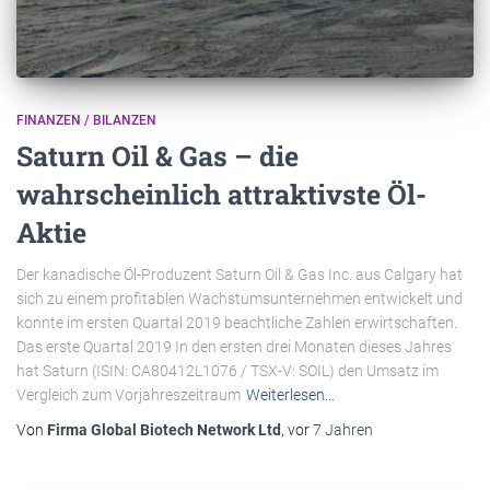
FINANZEN / BILANZEN
Saturn Oil & Gas – die
wahrscheinlich attraktivste Öl-
Aktie
Der kanadische Öl-Produzent Saturn Oil & Gas Inc. aus Calgary hat
sich zu einem profitablen Wachstumsunternehmen entwickelt und
konnte im ersten Quartal 2019 beachtliche Zahlen erwirtschaften.
Das erste Quartal 2019 In den ersten drei Monaten dieses Jahres
hat Saturn (ISIN: CA80412L1076 / TSX-V: SOIL) den Umsatz im
Vergleich zum Vorjahreszeitraum
Weiterlesen…
Von
Firma Global Biotech Network Ltd
, vor
7 Jahren