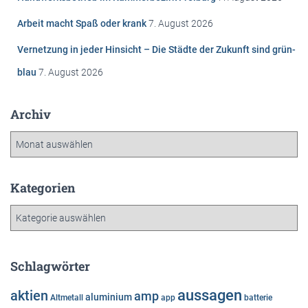
h
Arbeit macht Spaß oder krank
7. August 2026
:
Vernetzung in jeder Hinsicht – Die Städte der Zukunft sind grün-
blau
7. August 2026
Archiv
A
r
c
h
Kategorien
i
K
v
a
t
e
Schlagwörter
g
o
aussagen
aktien
amp
aluminium
Altmetall
app
batterie
r