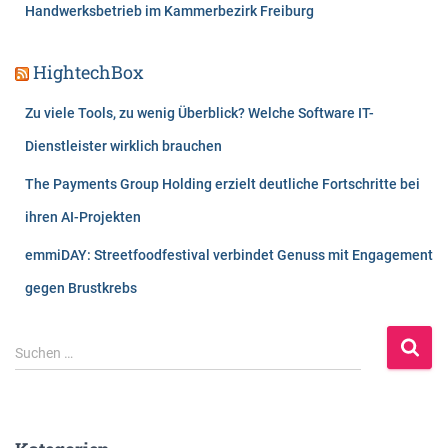
Handwerksbetrieb im Kammerbezirk Freiburg
HightechBox
Zu viele Tools, zu wenig Überblick? Welche Software IT-
Dienstleister wirklich brauchen
The Payments Group Holding erzielt deutliche Fortschritte bei
ihren AI-Projekten
emmiDAY: Streetfoodfestival verbindet Genuss mit Engagement
gegen Brustkrebs
S
Suchen …
u
c
h
e