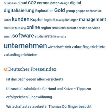
cloud
CO2
corona
digital
daten
business
i
design
e
Gold
digitalisierung
Exploration
group
gruppe
hochschule
n
kunden
Kupfer
management
logistik
lösungen
kabel
lösung
online
messe
region
research
service
services
Messing
schrott
software
system
studie
smart
umsatz
unternehmen
zukunftsgerichtete
wirtschaft
zink
zukunftsgerichteten
Deutscher Presseindex
Ist das Dach gegen alles versichert?
Ultraschallzahnbürste für Hund und Katze – Tipps zur
erfolgreichen Eingewöhnung
Wirtschaftsstaatssekretär Thomas Dörflinger besucht