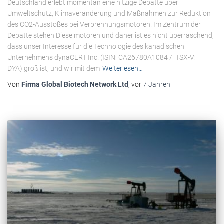
Deutschland erlebt momentan eine hitzige Debatte über
Umweltschutz, Klimaveränderung und Maßnahmen zur Reduktion
des CO2-Ausstoßes bei Verbrennungsmotoren. Im Zentrum der
Debatte stehen Dieselmotoren und daher ist es nicht überraschend,
dass unser Interesse für die Technologie des kanadischen
Unternehmens dynaCERT Inc. (ISIN: CA26780A1084 / TSX-V:
DYA) groß ist, und wir mit dem
Weiterlesen…
Von
Firma Global Biotech Network Ltd
, vor
7 Jahren