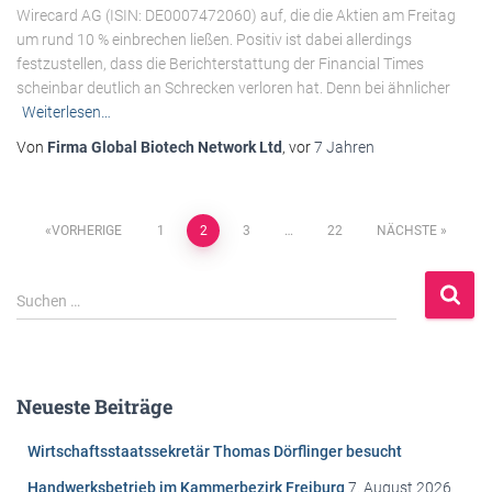
Wirecard AG (ISIN: DE0007472060) auf, die die Aktien am Freitag
um rund 10 % einbrechen ließen. Positiv ist dabei allerdings
festzustellen, dass die Berichterstattung der Financial Times
scheinbar deutlich an Schrecken verloren hat. Denn bei ähnlicher
Weiterlesen…
Von
Firma Global Biotech Network Ltd
, vor
7 Jahren
Beitragsnavigation
VORHERIGE
1
2
3
…
22
NÄCHSTE
S
Suchen …
u
c
h
e
Neueste Beiträge
n
n
Wirtschaftsstaatssekretär Thomas Dörflinger besucht
a
c
Handwerksbetrieb im Kammerbezirk Freiburg
7. August 2026