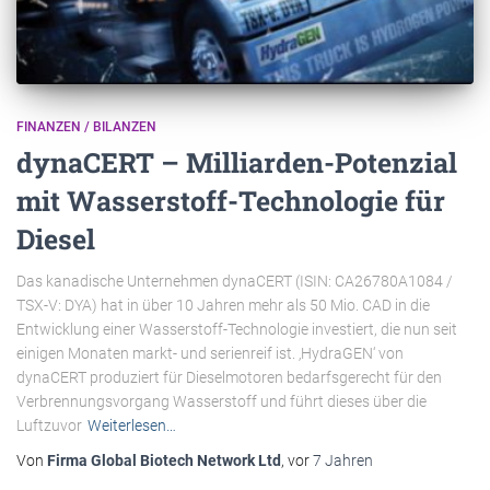
FINANZEN / BILANZEN
dynaCERT – Milliarden-Potenzial
mit Wasserstoff-Technologie für
Diesel
Das kanadische Unternehmen dynaCERT (ISIN: CA26780A1084 /
TSX-V: DYA) hat in über 10 Jahren mehr als 50 Mio. CAD in die
Entwicklung einer Wasserstoff-Technologie investiert, die nun seit
einigen Monaten markt- und serienreif ist. ‚HydraGEN‘ von
dynaCERT produziert für Dieselmotoren bedarfsgerecht für den
Verbrennungsvorgang Wasserstoff und führt dieses über die
Luftzuvor
Weiterlesen…
Von
Firma Global Biotech Network Ltd
, vor
7 Jahren