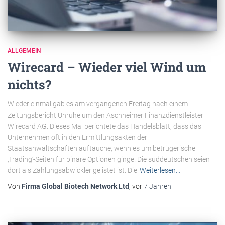
ALLGEMEIN
Wirecard – Wieder viel Wind um
nichts?
Wieder einmal gab es am vergangenen Freitag nach einem
Zeitungsbericht Unruhe um den Aschheimer Finanzdienstleister
Wirecard AG. Dieses Mal berichtete das Handelsblatt, dass das
Unternehmen oft in den Ermittlungsakten der
Staatsanwaltschaften auftauche, wenn es um betrügerische
‚Trading‘-Seiten für binäre Optionen ginge. Die süddeutschen seien
dort als Zahlungsabwickler gelistet ist. Die
Weiterlesen…
Von
Firma Global Biotech Network Ltd
, vor
7 Jahren