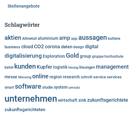
Stellenangebote
Schlagwörter
aussagen
aktien
amp
aluminium
Altmetall
app
batterie
cloud
CO2
corona
digital
daten
business
design
Gold
digitalisierung
Exploration
group
gruppe
hochschule
kunden
Kupfer
management
logistik
lösungen
kabel
lösung
online
messe
region
research
service
services
Messing
schrott
software
system
studie
smart
umsatz
unternehmen
zukunftsgerichtete
wirtschaft
zink
zukunftsgerichteten