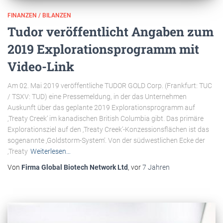
FINANZEN / BILANZEN
Tudor veröffentlicht Angaben zum
2019 Explorationsprogramm mit
Video-Link
Am 02. Mai 2019 veröffentliche TUDOR GOLD Corp. (Frankfurt: TUC
/ TSXV: TUD) eine Pressemeldung, in der das Unternehmen
Auskunft über das geplante 2019 Explorationsprogramm auf
‚Treaty Creek‘ im kanadischen British Columbia gibt. Das primäre
Explorationsziel auf den ‚Treaty Creek‘-Konzessionsflächen ist das
sogenannte ‚Goldstorm-System‘. Von der südwestlichen Ecke der
‚Treaty
Weiterlesen…
Von
Firma Global Biotech Network Ltd
, vor
7 Jahren