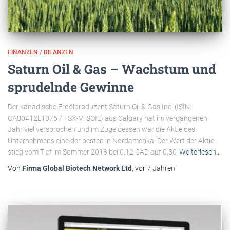
FINANZEN / BILANZEN
Saturn Oil & Gas – Wachstum und
sprudelnde Gewinne
Der kanadische Erdölproduzent Saturn Oil & Gas Inc. (ISIN:
CA80412L1076 / TSX-V: SOIL) aus Calgary hat im vergangenen
Jahr viel versprochen und im Zuge dessen war die Aktie des
Unternehmens eine der besten in Nordamerika. Der Wert der Aktie
stieg vom Tief im Sommer 2018 bei 0,12 CAD auf 0,30
Weiterlesen…
Von
Firma Global Biotech Network Ltd
, vor
7 Jahren