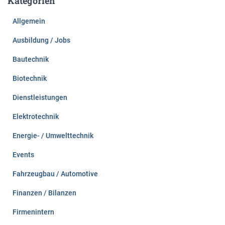
Kategorien
n
n
Allgemein
a
c
Ausbildung / Jobs
h
:
Bautechnik
Biotechnik
Dienstleistungen
Elektrotechnik
Energie- / Umwelttechnik
Events
Fahrzeugbau / Automotive
Finanzen / Bilanzen
Firmenintern