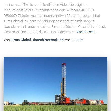
In einem auf Twitter veröffentlichten Videoclip zeigt der
Innovationsführer für Bezahltechnologie Wirecard AG (ISIN:
DE0007472060), wie man noch vor etwa 20 Jahren bezahlt hat,
zum Beispiel in einem Bekleidungsgeschäft: rein mit Bargeld.
Nachdem der Kunde mit seiner Einkaufstüte das Geschäft verlässt,
sieht man eine Person, die ein Handy der ersten
Weiterlesen…
Von
Firma Global Biotech Network Ltd
, vor
7 Jahren