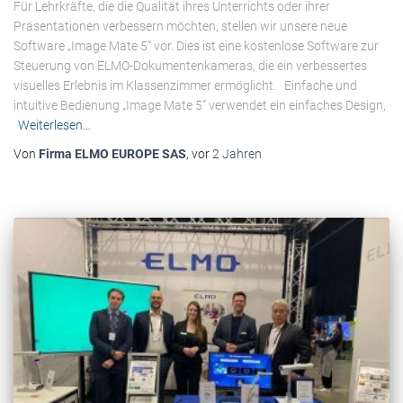
Für Lehrkräfte, die die Qualität ihres Unterrichts oder ihrer
Präsentationen verbessern möchten, stellen wir unsere neue
Software „Image Mate 5“ vor. Dies ist eine kostenlose Software zur
Steuerung von ELMO-Dokumentenkameras, die ein verbessertes
visuelles Erlebnis im Klassenzimmer ermöglicht. Einfache und
intuitive Bedienung „Image Mate 5“ verwendet ein einfaches Design,
Weiterlesen…
Von
Firma ELMO EUROPE SAS
, vor
2 Jahren