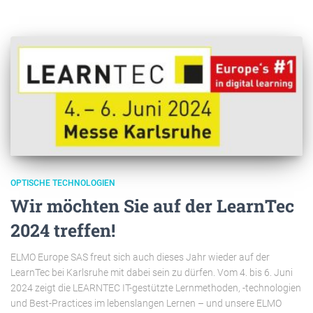
OPTISCHE TECHNOLOGIEN
Wir möchten Sie auf der LearnTec
2024 treffen!
ELMO Europe SAS freut sich auch dieses Jahr wieder auf der
LearnTec bei Karlsruhe mit dabei sein zu dürfen. Vom 4. bis 6. Juni
2024 zeigt die LEARNTEC IT-gestützte Lernmethoden, -technologien
und Best-Practices im lebenslangen Lernen – und unsere ELMO