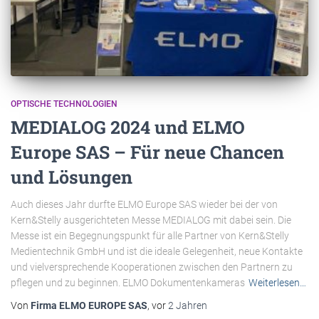
OPTISCHE TECHNOLOGIEN
MEDIALOG 2024 und ELMO
Europe SAS – Für neue Chancen
und Lösungen
Auch dieses Jahr durfte ELMO Europe SAS wieder bei der von
Kern&Stelly ausgerichteten Messe MEDIALOG mit dabei sein. Die
Messe ist ein Begegnungspunkt für alle Partner von Kern&Stelly
Medientechnik GmbH und ist die ideale Gelegenheit, neue Kontakte
und vielversprechende Kooperationen zwischen den Partnern zu
pflegen und zu beginnen. ELMO Dokumentenkameras
Weiterlesen…
Von
Firma ELMO EUROPE SAS
, vor
2 Jahren