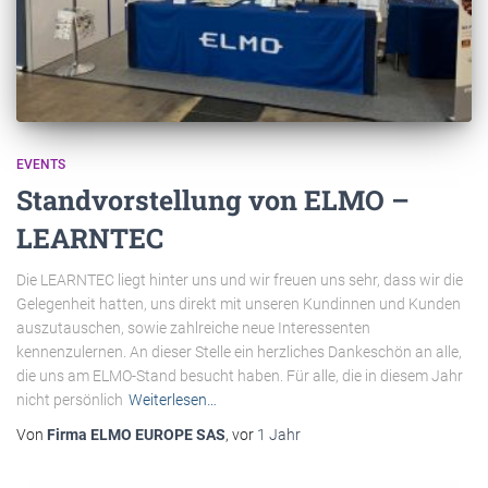
EVENTS
Standvorstellung von ELMO –
LEARNTEC
Die LEARNTEC liegt hinter uns und wir freuen uns sehr, dass wir die
Gelegenheit hatten, uns direkt mit unseren Kundinnen und Kunden
auszutauschen, sowie zahlreiche neue Interessenten
kennenzulernen. An dieser Stelle ein herzliches Dankeschön an alle,
die uns am ELMO-Stand besucht haben. Für alle, die in diesem Jahr
nicht persönlich
Weiterlesen…
Von
Firma ELMO EUROPE SAS
, vor
1 Jahr