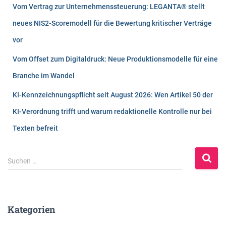
Vom Vertrag zur Unternehmenssteuerung: LEGANTA® stellt
neues NIS2-Scoremodell für die Bewertung kritischer Verträge
vor
Vom Offset zum Digitaldruck: Neue Produktionsmodelle für eine
Branche im Wandel
KI-Kennzeichnungspflicht seit August 2026: Wen Artikel 50 der
KI-Verordnung trifft und warum redaktionelle Kontrolle nur bei
Texten befreit
S
Suchen …
u
c
h
e
Kategorien
n
n