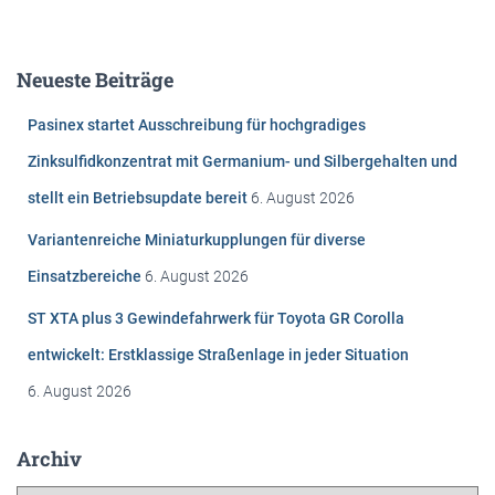
c
h
e
Neueste Beiträge
n
n
Pasinex startet Ausschreibung für hochgradiges
a
c
Zinksulfidkonzentrat mit Germanium- und Silbergehalten und
h
stellt ein Betriebsupdate bereit
6. August 2026
:
Variantenreiche Miniaturkupplungen für diverse
Einsatzbereiche
6. August 2026
ST XTA plus 3 Gewindefahrwerk für Toyota GR Corolla
entwickelt: Erstklassige Straßenlage in jeder Situation
6. August 2026
Archiv