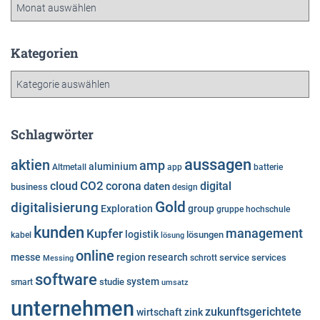
A
r
c
h
Kategorien
i
K
v
a
t
e
Schlagwörter
g
o
aussagen
aktien
amp
aluminium
Altmetall
app
batterie
r
cloud
CO2
corona
digital
daten
business
i
design
e
Gold
digitalisierung
Exploration
group
gruppe
hochschule
n
kunden
Kupfer
management
logistik
lösungen
kabel
lösung
online
messe
region
research
service
services
Messing
schrott
software
system
studie
smart
umsatz
unternehmen
zukunftsgerichtete
wirtschaft
zink