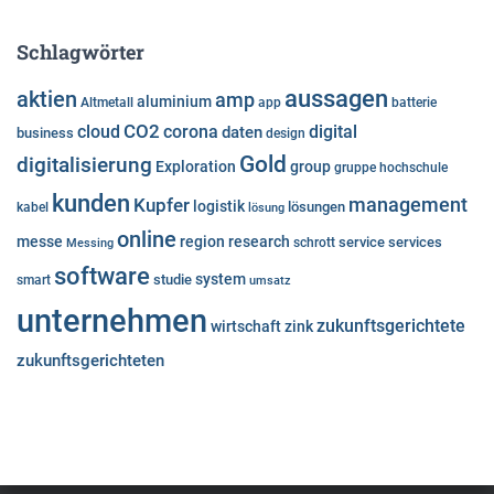
Schlagwörter
aussagen
aktien
amp
aluminium
Altmetall
app
batterie
cloud
CO2
corona
digital
daten
business
design
Gold
digitalisierung
Exploration
group
gruppe
hochschule
kunden
Kupfer
management
logistik
lösungen
kabel
lösung
online
messe
region
research
service
services
Messing
schrott
software
system
studie
smart
umsatz
unternehmen
zukunftsgerichtete
wirtschaft
zink
zukunftsgerichteten