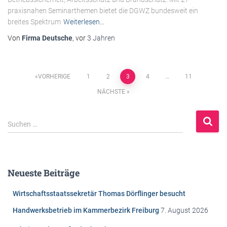
praxisnahen Seminarthemen bietet die DGWZ bundesweit ein
breites Spektrum
Weiterlesen…
Von
Firma Deutsche
, vor
3 Jahren
Beitragsnavigation
VORHERIGE
1
2
3
4
…
11
NÄCHSTE
S
Suchen …
u
c
h
e
Neueste Beiträge
n
n
Wirtschaftsstaatssekretär Thomas Dörflinger besucht
a
c
Handwerksbetrieb im Kammerbezirk Freiburg
7. August 2026
h