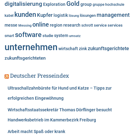
e
Gold
digitalisierung
Exploration
group
gruppe
hochschule
n
kunden
Kupfer
management
logistik
lösungen
kabel
lösung
online
messe
region
research
service
services
Messing
schrott
software
system
studie
smart
umsatz
unternehmen
zukunftsgerichtete
wirtschaft
zink
zukunftsgerichteten
Deutscher Presseindex
Ultraschallzahnbürste für Hund und Katze – Tipps zur
erfolgreichen Eingewöhnung
Wirtschaftsstaatssekretär Thomas Dörflinger besucht
Handwerksbetrieb im Kammerbezirk Freiburg
Arbeit macht Spaß oder krank