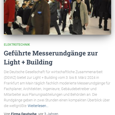
ELEKTROTECHNIK
Geführte Messerundgänge zur
Light + Building
Die Deutsche Gesellschaft für wirtschaftliche Zusammenarbeit
(DGWZ) bietet zur Light + Building vom 3. bis 8. März 2024 in
Frankfurt am Main täglich fachlich moderierte Messerundgänge für
Fachplaner, Architekten, Ingenieure, Gebäudebetreiber und
Mitarbeiter aus Planungsabteilungen und Behörden an. Die
Rundgänge geben in zwei Stunden einen kompakten Überblick über
die weltgrößte
Weiterlesen…
Von
Firma Deutsche
, vor
3 Jahren