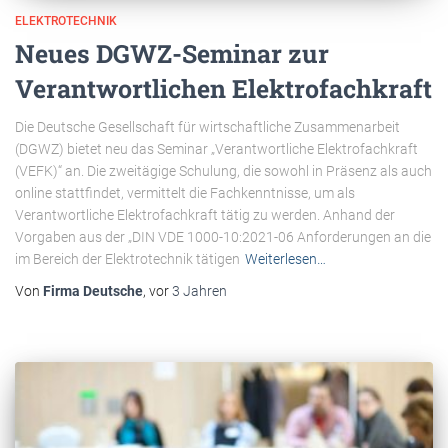
ELEKTROTECHNIK
Neues DGWZ-Seminar zur
Verantwortlichen Elektrofachkraft
Die Deutsche Gesellschaft für wirtschaftliche Zusammenarbeit
(DGWZ) bietet neu das Seminar „Verantwortliche Elektrofachkraft
(VEFK)“ an. Die zweitägige Schulung, die sowohl in Präsenz als auch
online stattfindet, vermittelt die Fachkenntnisse, um als
Verantwortliche Elektrofachkraft tätig zu werden. Anhand der
Vorgaben aus der „DIN VDE 1000-10:2021-06 Anforderungen an die
im Bereich der Elektrotechnik tätigen
Weiterlesen…
Von
Firma Deutsche
, vor
3 Jahren