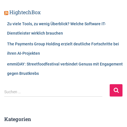
HightechBox
Zu viele Tools, zu wenig Überblick? Welche Software IT-
Dienstleister wirklich brauchen
The Payments Group Holding erzielt deutliche Fortschritte bei
ihren AI-Projekten
emmiDAY: Streetfoodfestival verbindet Genuss mit Engagement
gegen Brustkrebs
S
Suchen …
u
c
h
e
Kategorien
n