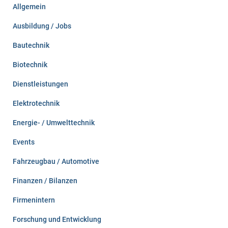
n
Allgemein
a
c
Ausbildung / Jobs
h
:
Bautechnik
Biotechnik
Dienstleistungen
Elektrotechnik
Energie- / Umwelttechnik
Events
Fahrzeugbau / Automotive
Finanzen / Bilanzen
Firmenintern
Forschung und Entwicklung