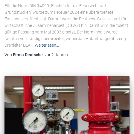
Für die Norm DIN 14090 „Flächen für die Feuerwehr auf
Grundstücken“ wurde zum Februar 2024 eine überarbeitete
Fassung veröffentlicht. Darauf weist die Deutsche Gesellschaft für
wirtschaftliche Zusammenarbeit (DGWZ) hin. Damit wird die zuletzt
gültige Fassung vom Mai 2003 ersetzt. Der Norminhalt wurde
fachlich vollständig überarbeitet, wobei das Hubrettungsfahrzeug
Drehleiter DLAK
Weiterlesen…
Von
Firma Deutsche
, vor
2 Jahren