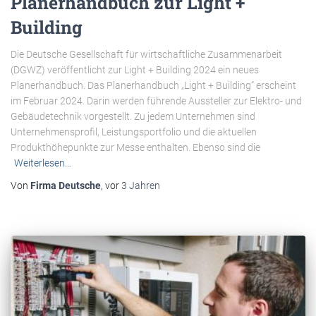
Planerhandbuch zur Light +
Building
Die Deutsche Gesellschaft für wirtschaftliche Zusammenarbeit
(DGWZ) veröffentlicht zur Light + Building 2024 ein neues
Planerhandbuch. Das Planerhandbuch „Light + Building“ erscheint
im Februar 2024. Darin werden führende Aussteller zur Elektro- und
Gebäudetechnik vorgestellt. Zu jedem Unternehmen sind
Unternehmensprofil, Leistungsportfolio und die aktuellen
Produkthöhepunkte zur Messe enthalten. Ebenso sind die
Weiterlesen…
Von
Firma Deutsche
, vor
3 Jahren