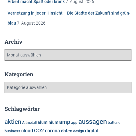
Arbeit macht Spaß oder krank
7. August 2026
:
Vernetzung in jeder Hinsicht – Die Städte der Zukunft sind grün-
blau
7. August 2026
Archiv
A
r
c
h
Kategorien
i
K
v
a
t
e
Schlagwörter
g
o
aussagen
aktien
amp
aluminium
Altmetall
app
batterie
r
cloud
CO2
corona
digital
daten
business
i
design