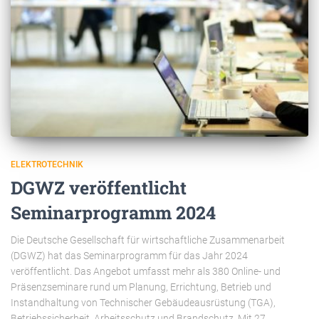
ELEKTROTECHNIK
DGWZ veröffentlicht
Seminarprogramm 2024
Die Deutsche Gesellschaft für wirtschaftliche Zusammenarbeit
(DGWZ) hat das Seminarprogramm für das Jahr 2024
veröffentlicht. Das Angebot umfasst mehr als 380 Online- und
Präsenzseminare rund um Planung, Errichtung, Betrieb und
Instandhaltung von Technischer Gebäudeausrüstung (TGA),
Betriebssicherheit, Arbeitsschutz und Brandschutz. Mit 27