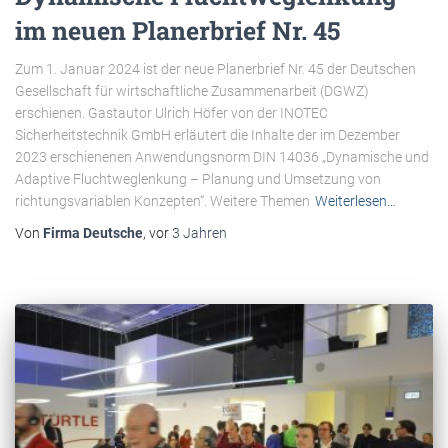
im neuen Planerbrief Nr. 45
Zum 1. Januar 2024 ist der neue Planerbrief Nr. 45 der Deutschen
Gesellschaft für wirtschaftliche Zusammenarbeit (DGWZ)
erschienen. Gastautor Ulrich Höfer von der INOTEC
Sicherheitstechnik GmbH erläutert die Inhalte der im Dezember
2023 erschienenen Anwendungsnorm DIN 14036 „Dynamische und
Adaptive Fluchtweglenkung – Planung und Umsetzung von
richtungsvariablen Konzepten“. Weitere Themen
Weiterlesen…
Von
Firma Deutsche
, vor
3 Jahren