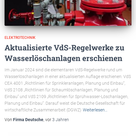
ELEKTROTECHNIK
Aktualisierte VdS-Regelwerke zu
Wasserlöschanlagen erschienen
Im Januar 2024 sind die elementaren VdS-Regelwerke rund um
Wasserlöschanlagen in einer aktualisierten Auflage erschienen: VdS
CEA 4001 „Richtlinien für Sprinkleranlagen, Planung und Einbau“,
VdS 2108 „Richtlinien für Schaumlöschanlagen, Planung und
Einbau“ und VdS 2109 „Richtlinien für Sprühwasser-Löschanlagen,
Planung und Einbau“. Darauf weist die Deutsche Gesellschaft für
wirtschaftliche Zusammenarbeit (DGWZ)
Weiterlesen…
Von
Firma Deutsche
, vor
3 Jahren