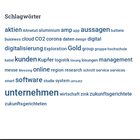
Schlagwörter
aussagen
aktien
amp
aluminium
Altmetall
app
batterie
cloud
CO2
corona
digital
daten
business
design
Gold
digitalisierung
Exploration
group
gruppe
hochschule
kunden
Kupfer
management
logistik
lösungen
kabel
lösung
online
messe
region
research
service
services
Messing
schrott
software
system
studie
smart
umsatz
unternehmen
zukunftsgerichtete
wirtschaft
zink
zukunftsgerichteten