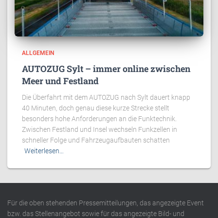
ALLGEMEIN
AUTOZUG Sylt – immer online zwischen
Meer und Festland
Die Überfahrt mit dem AUTOZUG nach Sylt dauert knapp
40 Minuten, doch genau diese kurze Strecke stellt
besonders hohe Anforderungen an die Funktechnik.
Zwischen Festland und Insel wechseln Funkzellen in
schneller Folge und Fahrzeugaufbauten schatten
Weiterlesen…
Für die oben stehenden Pressemitteilungen, das angezeigte Event
bzw. das Stellenangebot sowie für das angezeigte Bild- und