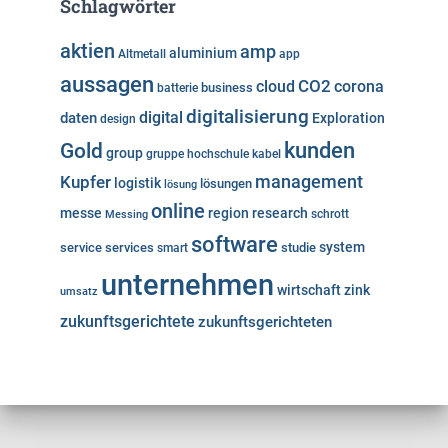
Schlagwörter
aktien
amp
aluminium
Altmetall
app
aussagen
cloud
CO2
corona
business
batterie
digitalisierung
digital
daten
Exploration
design
kunden
Gold
group
gruppe
hochschule
kabel
Kupfer
management
logistik
lösungen
lösung
online
messe
region
research
Messing
schrott
software
system
service
services
studie
smart
unternehmen
wirtschaft
zink
umsatz
zukunftsgerichtete
zukunftsgerichteten