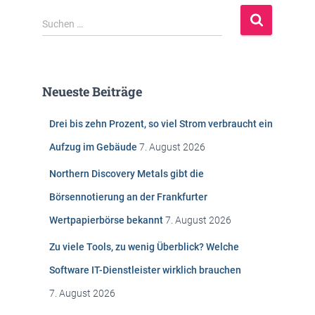
S
Suchen …
u
c
h
e
Neueste Beiträge
n
n
Drei bis zehn Prozent, so viel Strom verbraucht ein
a
c
Aufzug im Gebäude
7. August 2026
h
:
Northern Discovery Metals gibt die
Börsennotierung an der Frankfurter
Wertpapierbörse bekannt
7. August 2026
Zu viele Tools, zu wenig Überblick? Welche
Software IT-Dienstleister wirklich brauchen
7. August 2026