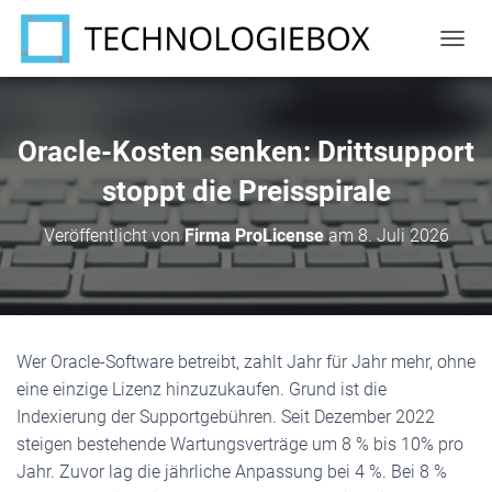
N
A
V
I
G
Oracle-Kosten senken: Drittsupport
A
T
stoppt die Preisspirale
I
O
Veröffentlicht von
Firma ProLicense
am
8. Juli 2026
N
U
M
S
C
H
Wer Oracle-Software betreibt, zahlt Jahr für Jahr mehr, ohne
A
eine einzige Lizenz hinzuzukaufen. Grund ist die
L
T
Indexierung der Supportgebühren. Seit Dezember 2022
E
steigen bestehende Wartungsverträge um 8 % bis 10% pro
N
Jahr. Zuvor lag die jährliche Anpassung bei 4 %. Bei 8 %