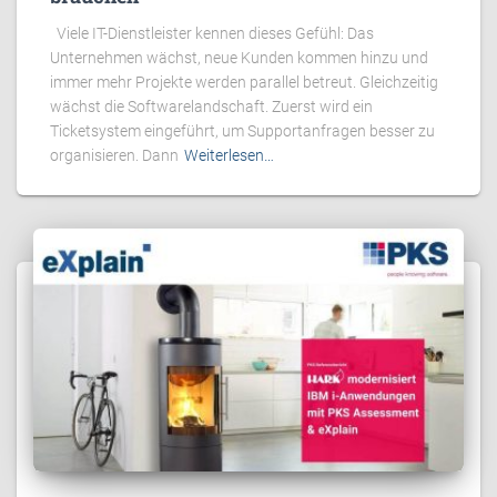
Viele IT-Dienstleister kennen dieses Gefühl: Das
Unternehmen wächst, neue Kunden kommen hinzu und
immer mehr Projekte werden parallel betreut. Gleichzeitig
wächst die Softwarelandschaft. Zuerst wird ein
Ticketsystem eingeführt, um Supportanfragen besser zu
organisieren. Dann
Weiterlesen…