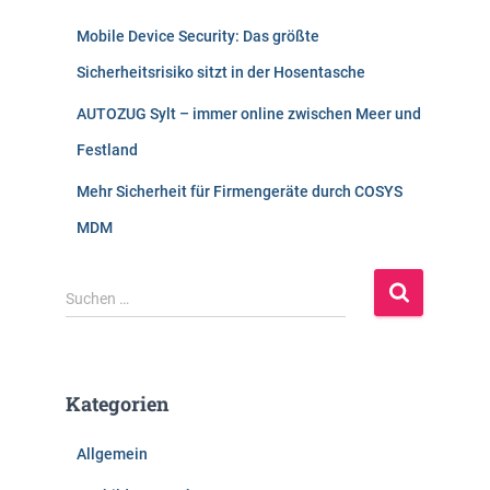
Mobile Device Security: Das größte
Sicherheitsrisiko sitzt in der Hosentasche
AUTOZUG Sylt – immer online zwischen Meer und
Festland
Mehr Sicherheit für Firmengeräte durch COSYS
MDM
S
Suchen …
u
c
h
e
Kategorien
n
n
Allgemein
a
c