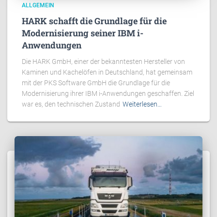
ALLGEMEIN
HARK schafft die Grundlage für die
Modernisierung seiner IBM i-
Anwendungen
Die HARK GmbH, einer der bekanntesten Hersteller von
Kaminen und Kachelöfen in Deutschland, hat gemeinsam
mit der PKS Software GmbH die Grundlage für die
Modernisierung ihrer IBM i-Anwendungen geschaffen. Ziel
war es, den technischen Zustand
Weiterlesen…