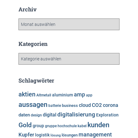
Archiv
A
r
c
h
Kategorien
i
v
K
a
t
e
Schlagwörter
g
o
aktien
amp
aluminium
Altmetall
app
r
aussagen
i
cloud
CO2
corona
business
batterie
e
digitalisierung
digital
daten
Exploration
design
n
kunden
Gold
group
gruppe
hochschule
kabel
Kupfer
management
logistik
lösungen
lösung