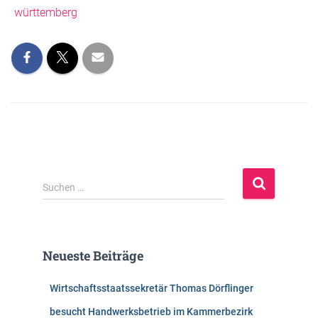
württemberg
S
Suchen …
u
c
h
e
Neueste Beiträge
n
n
Wirtschaftsstaatssekretär Thomas Dörflinger
a
c
besucht Handwerksbetrieb im Kammerbezirk