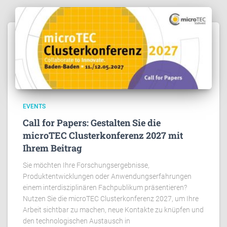
EVENTS
Call for Papers: Gestalten Sie die
microTEC Clusterkonferenz 2027 mit
Ihrem Beitrag
Sie möchten Ihre Forschungsergebnisse,
Produktentwicklungen oder Anwendungserfahrungen
einem interdisziplinären Fachpublikum präsentieren?
Nutzen Sie die microTEC Clusterkonferenz 2027, um Ihre
Arbeit sichtbar zu machen, neue Kontakte zu knüpfen und
den technologischen Austausch in