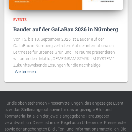
EVENTS
Bauder auf der GaLaBau 2026 in Nürnberg
Von 15. bis 18. September 2026 ist Bauder auf der
GaLaBau in Nürnberg vertreten. Auf der internationalen
Leitmesse für urbanes Grün und Freiräume präsentieren
wir unter dem Motto „GEMEINSAM STARK. IM SYSTEM.“
Zukunftsweisende Lösungen für die nachhaltige
Weiterlesen…
Für die oben stehenden Pressemitteilungen, das angezeigte Event
bzw. das Stellenangebot sowie für das angezeigte Bild- und
Tonmaterial ist allein der jeweils angegebene Herausgeber
verantwortlich. Dieser ist in der Regel auch Urheber der Pressetexte
sowie der angehängten Bild-, Ton- und Informationsmaterialien. Die