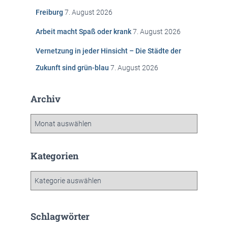
h
Freiburg
7. August 2026
:
Arbeit macht Spaß oder krank
7. August 2026
Vernetzung in jeder Hinsicht – Die Städte der
Zukunft sind grün-blau
7. August 2026
Archiv
A
r
c
h
Kategorien
i
v
K
a
t
e
Schlagwörter
g