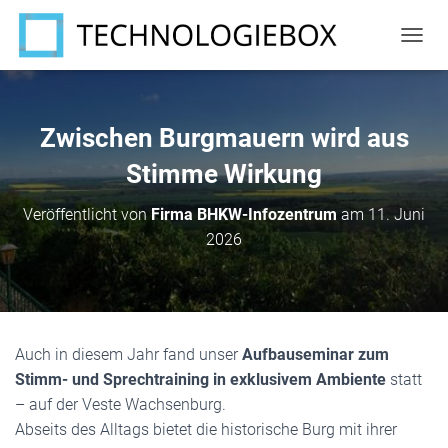
N
A
V
I
G
Zwischen Burgmauern wird aus
A
T
Stimme Wirkung
I
O
Veröffentlicht von
Firma BHKW-Infozentrum
am
11. Juni
N
2026
U
M
S
C
H
A
Auch in diesem Jahr fand unser
Aufbauseminar zum
L
T
Stimm- und Sprechtraining in exklusivem Ambiente
statt
E
– auf der Veste Wachsenburg.
N
Abseits des Alltags bietet die historische Burg mit ihrer