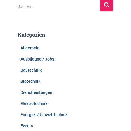
S
Suchen …
u
c
h
e
Kategorien
n
n
Allgemein
a
c
Ausbildung / Jobs
h
:
Bautechnik
Biotechnik
Dienstleistungen
Elektrotechnik
Energie- / Umwelttechnik
Events