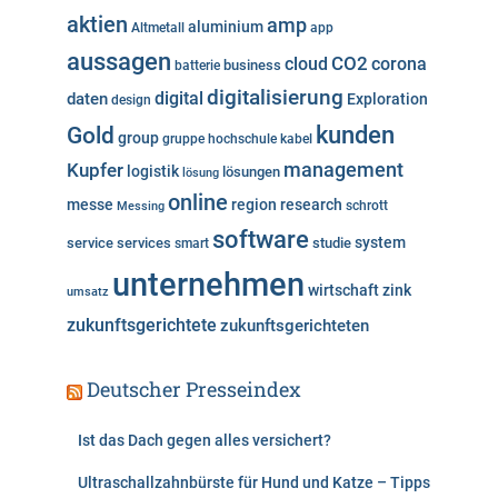
o
aktien
amp
aluminium
Altmetall
app
r
aussagen
i
cloud
CO2
corona
business
batterie
e
digitalisierung
digital
daten
Exploration
design
n
kunden
Gold
group
gruppe
hochschule
kabel
Kupfer
management
logistik
lösungen
lösung
online
messe
region
research
Messing
schrott
software
system
service
services
studie
smart
unternehmen
wirtschaft
zink
umsatz
zukunftsgerichtete
zukunftsgerichteten
Deutscher Presseindex
Ist das Dach gegen alles versichert?
Ultraschallzahnbürste für Hund und Katze – Tipps