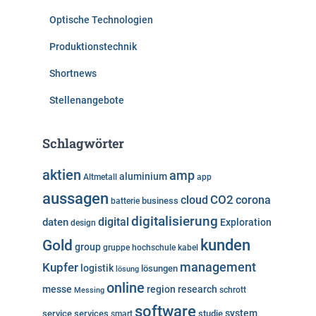
Optische Technologien
Produktionstechnik
Shortnews
Stellenangebote
Schlagwörter
aktien
amp
aluminium
Altmetall
app
aussagen
cloud
CO2
corona
business
batterie
digitalisierung
digital
daten
Exploration
design
kunden
Gold
group
gruppe
hochschule
kabel
Kupfer
management
logistik
lösungen
lösung
online
messe
region
research
Messing
schrott
software
system
service
services
studie
smart