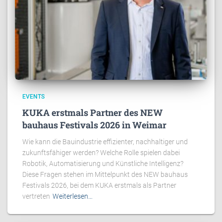
EVENTS
KUKA erstmals Partner des NEW
bauhaus Festivals 2026 in Weimar
Wie kann die Bauindustrie effizienter, nachhaltiger und
zukunftsfähiger werden? Welche Rolle spielen dabei
Robotik, Automatisierung und Künstliche Intelligenz?
Diese Fragen stehen im Mittelpunkt des NEW bauhaus
Festivals 2026, bei dem KUKA erstmals als Partner
vertreten
Weiterlesen…