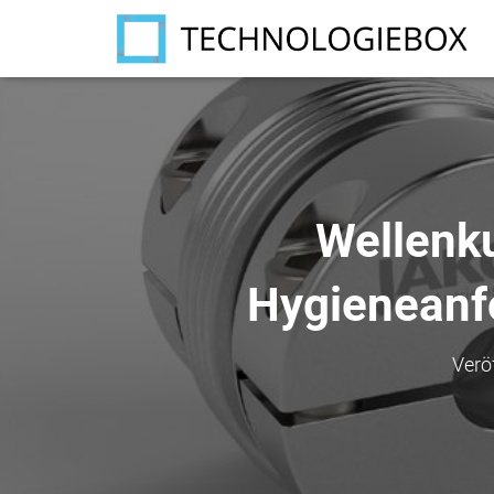
Wellenku
Hygieneanfo
Verö