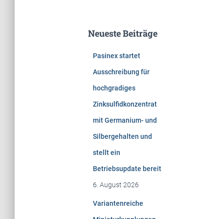
c
h
e
Neueste Beiträge
n
n
Pasinex startet
a
c
Ausschreibung für
h
hochgradiges
:
Zinksulfidkonzentrat
mit Germanium- und
Silbergehalten und
stellt ein
Betriebsupdate bereit
6. August 2026
Variantenreiche