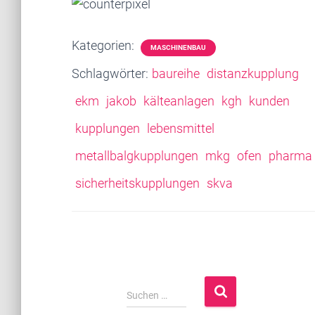
Kategorien:
MASCHINENBAU
Schlagwörter:
baureihe
distanzkupplung
ekm
jakob
kälteanlagen
kgh
kunden
kupplungen
lebensmittel
metallbalgkupplungen
mkg
ofen
pharma
sicherheitskupplungen
skva
S
Suchen …
u