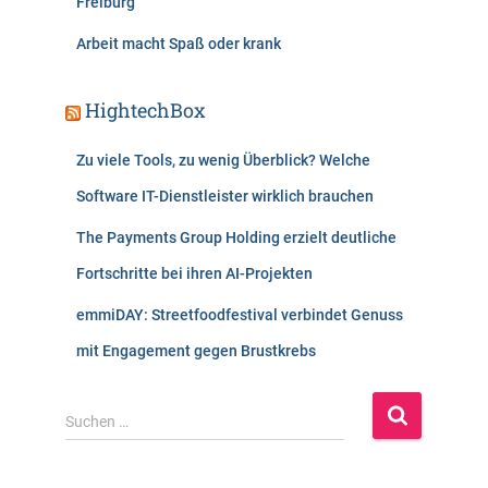
Freiburg
Arbeit macht Spaß oder krank
HightechBox
Zu viele Tools, zu wenig Überblick? Welche
Software IT-Dienstleister wirklich brauchen
The Payments Group Holding erzielt deutliche
Fortschritte bei ihren AI-Projekten
emmiDAY: Streetfoodfestival verbindet Genuss
mit Engagement gegen Brustkrebs
S
Suchen …
u
c
h