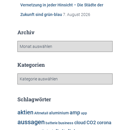
Vernetzung in jeder Hinsicht – Die Städte der
Zukunft sind grün-blau
7. August 2026
Archiv
A
r
c
h
Kategorien
i
v
K
a
t
e
Schlagwörter
g
o
aktien
amp
aluminium
Altmetall
app
r
aussagen
i
cloud
CO2
corona
business
batterie
e