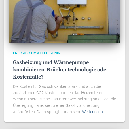
ENERGIE- / UMWELTTECHNIK
Gasheizung und Wärmepumpe
kombinieren: Brückentechnologie oder
Kostenfalle?
Die Kosten für Gas schwanken stark und auch die
zusätzlichen CO2-Kosten machen das Heizen teurer.
Wenn du bereits eine Gas-Brennwertheizung hast, liegt die
Überlegung nahe, sie zu einer Gas-Hybridheizung
aufzurüsten. Dann springt nur an sehr
Weiterlesen…