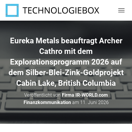
N
A
V
I
G
Eureka Metals beauftragt Archer
A
T
Cathro mit dem
I
Explorationsprogramm 2026 auf
O
N
dem Silber-Blei-Zink-Goldprojekt
U
M
Cabin Lake, British Columbia
S
C
H
Veröffentlicht von
Firma IR-WORLD.com
A
Finanzkommunikation
am
11. Juni 2026
L
T
E
N