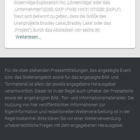
Greenridge Exploration Inc. („Greenridge“ oder das
„Unternehmen“)(CSE: GXP | FWB: HW3 | OTCQB: GXPLF)
freut sich bekannt zu geben, dass die Größe des
Uranprojekts Bradley Lake(„Bradley Lake“ oder das
„Projekt“) durch das Abstecken von sechs (6)
Weiterlesen…
Für die oben stehenden Pressemitteilungen, das angezeigte Event
bzw. das Stellenangebot sowie für das angezeigte Bild- und
Tonmaterial ist allein der jeweils angegebene Herausgeber
verantwortlich. Dieser ist in der Regel auch Urheber der Pressetexte
sowie der angehängten Bild-, Ton- und Informationsmaterialien. Die
Nutzung von hier veröffentlichten Informationen zur
Eigeninformation und redaktionellen Weiterverarbeitung ist in der
Regel kostenfrei. Bitte klären Sie vor einer Weiterverwendung
urheberrechtliche Fragen mit dem angegebenen Herausgeber.