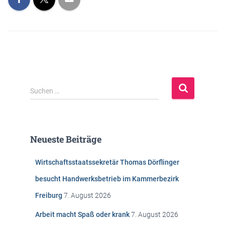
S
Suchen …
u
c
h
e
Neueste Beiträge
n
n
Wirtschaftsstaatssekretär Thomas Dörflinger
a
c
besucht Handwerksbetrieb im Kammerbezirk
h
Freiburg
7. August 2026
:
Arbeit macht Spaß oder krank
7. August 2026