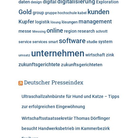
digitalisierung
digital
daten
Exploration
design
n
kunden
Gold
group
gruppe
hochschule
kabel
Kupfer
management
logistik
lösungen
lösung
online
messe
region
research
Messing
schrott
software
system
service
services
studie
smart
unternehmen
wirtschaft
zink
umsatz
zukunftsgerichtete
zukunftsgerichteten
Deutscher Presseindex
Ultraschallzahnbürste für Hund und Katze – Tipps
zur erfolgreichen Eingewöhnung
Wirtschaftsstaatssekretär Thomas Dörflinger
besucht Handwerksbetrieb im Kammerbezirk