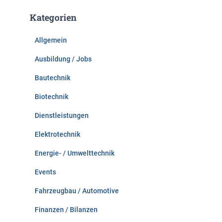
e
Kategorien
n
n
Allgemein
a
c
Ausbildung / Jobs
h
:
Bautechnik
Biotechnik
Dienstleistungen
Elektrotechnik
Energie- / Umwelttechnik
Events
Fahrzeugbau / Automotive
Finanzen / Bilanzen