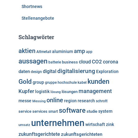
Shortnews
Stellenangebote
Schlagwörter
aktien
amp
aluminium
Altmetall
app
aussagen
cloud
CO2
corona
business
batterie
digitalisierung
digital
daten
Exploration
design
kunden
Gold
group
gruppe
hochschule
kabel
Kupfer
management
logistik
lösungen
lösung
online
messe
region
research
Messing
schrott
software
system
service
services
studie
smart
unternehmen
wirtschaft
zink
umsatz
zukunftsgerichtete
zukunftsgerichteten