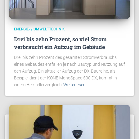
ENERGIE- / UMWELTTECHNIK
Drei bis zehn Prozent, so viel Strom
verbraucht ein Aufzug im Gebäude
Drei bis zehn Prozent des gesamten Stromverbrauchs
eines Gebäudes entfallen je nach Bautyp und Nutzung auf
den Aufzug. Ein aktueller Aufzug der DX-Baureihe, als
Beispiel dient der KONE MonoSpace 500 DX, kommt in
einem Herstellervergleich
Weiterlesen…