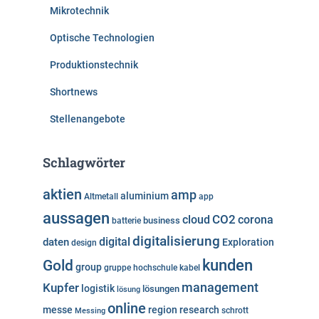
Mikrotechnik
Optische Technologien
Produktionstechnik
Shortnews
Stellenangebote
Schlagwörter
aktien
amp
aluminium
Altmetall
app
aussagen
cloud
CO2
corona
business
batterie
digitalisierung
digital
daten
Exploration
design
kunden
Gold
group
gruppe
hochschule
kabel
Kupfer
management
logistik
lösungen
lösung
online
messe
region
research
Messing
schrott