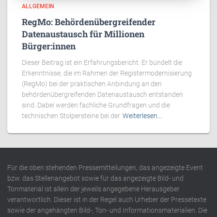
ALLGEMEIN
RegMo: Behördenübergreifender
Datenaustausch für Millionen
Bürger:innen
Dieser Beitrag ist ein Erfahrungsbericht. Er bündelt die
Erkenntnisse, die im Rahmen der Registermodernisierung
(RegMo) bei der praktischen Anbindung an den
behördenübergreifenden Datenaustausch entstanden
sind. Dabei werden fachliche Grundfragen und die
technischen Stolpersteine bei der
Weiterlesen…
Für die oben stehenden Pressemitteilungen, das angezeigte Event
bzw. das Stellenangebot sowie für das angezeigte Bild- und
Tonmaterial ist allein der jeweils angegebene Herausgeber
verantwortlich. Dieser ist in der Regel auch Urheber der Pressetexte
sowie der angehängten Bild-, Ton- und Informationsmaterialien. Die