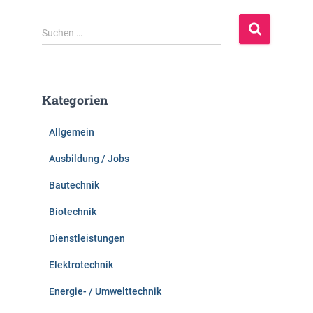
S
Suchen …
u
c
h
e
Kategorien
n
n
Allgemein
a
c
Ausbildung / Jobs
h
:
Bautechnik
Biotechnik
Dienstleistungen
Elektrotechnik
Energie- / Umwelttechnik