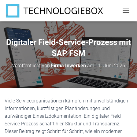
N
A
V
I
G
Digitaler Field-Service-Prozess mit
A
T
SAP FSM
I
O
Veröffentlicht von
Firma Inwerken
am
11. Juni 2026
N
U
M
S
C
H
Viele Serviceorganisationen kämpfen mit unvollständigen
A
Informationen, kurzfristigen Planänderungen und
L
T
aufwändiger Einsatzdokumentation. Ein digitaler Field
E
Service Prozess schafft hier Struktur und Transparenz.
N
Dieser Beitrag zeigt Schritt für Schritt, wie ein moderner