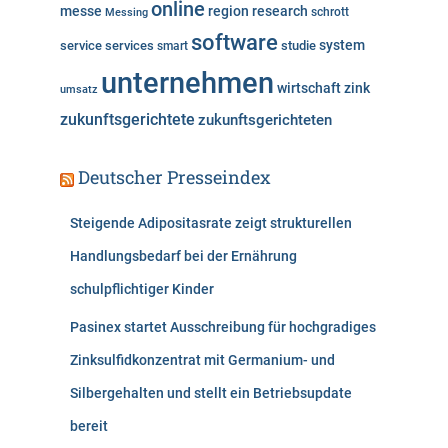
online
messe
region
research
Messing
schrott
software
system
service
services
studie
smart
unternehmen
wirtschaft
zink
umsatz
zukunftsgerichtete
zukunftsgerichteten
Deutscher Presseindex
Steigende Adipositasrate zeigt strukturellen
Handlungsbedarf bei der Ernährung
schulpflichtiger Kinder
Pasinex startet Ausschreibung für hochgradiges
Zinksulfidkonzentrat mit Germanium- und
Silbergehalten und stellt ein Betriebsupdate
bereit