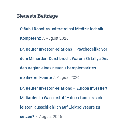
h
e
Neueste Beiträge
n
n
Stäubli Robotics unterstreicht Medizintechnik-
a
c
Kompetenz
7. August 2026
h
:
Dr. Reuter Investor Relations – Psychedelika vor
dem Milliarden-Durchbruch: Warum Eli Lillys Deal
den Beginn eines neuen Therapiemarktes
markieren könnte
7. August 2026
Dr. Reuter Investor Relations – Europa investiert
Milliarden in Wasserstoff – doch kann es sich
leisten, ausschließlich auf Elektrolyseure zu
setzen?
7. August 2026