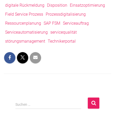
digitale Rückmeldung
Disposition
Einsatzoptimierung
Field Service Prozess
Prozessdigitalisierung
Ressourcenplanung
SAP FSM
Serviceauftrag
Serviceautomatisierung
servicequalität
störungsmanagement
Technikerportal
S
Suchen …
u
c