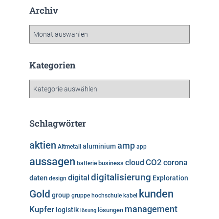
Archiv
A
r
c
h
Kategorien
i
v
K
a
t
e
Schlagwörter
g
o
aktien
amp
aluminium
Altmetall
app
r
aussagen
i
cloud
CO2
corona
business
batterie
e
digitalisierung
digital
daten
Exploration
design
n
kunden
Gold
group
gruppe
hochschule
kabel
Kupfer
management
logistik
lösungen
lösung