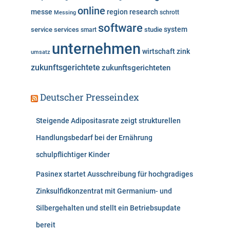
online
messe
region
research
Messing
schrott
software
system
service
services
studie
smart
unternehmen
wirtschaft
zink
umsatz
zukunftsgerichtete
zukunftsgerichteten
Deutscher Presseindex
Steigende Adipositasrate zeigt strukturellen
Handlungsbedarf bei der Ernährung
schulpflichtiger Kinder
Pasinex startet Ausschreibung für hochgradiges
Zinksulfidkonzentrat mit Germanium- und
Silbergehalten und stellt ein Betriebsupdate
bereit