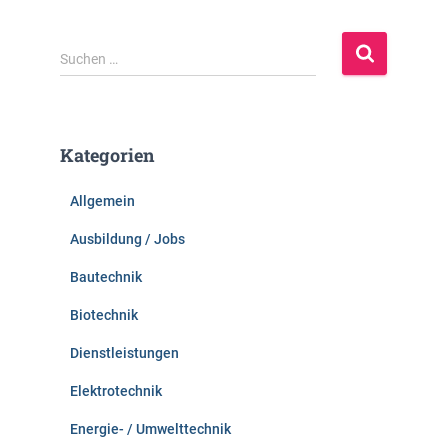
S
Suchen …
u
c
h
e
Kategorien
n
n
Allgemein
a
c
Ausbildung / Jobs
h
:
Bautechnik
Biotechnik
Dienstleistungen
Elektrotechnik
Energie- / Umwelttechnik