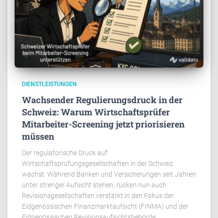
DIENSTLEISTUNGEN
Wachsender Regulierungsdruck in der
Schweiz: Warum Wirtschaftsprüfer
Mitarbeiter-Screening jetzt priorisieren
müssen
Der regulatorische Druck auf
Wirtschaftsprüfungsgesellschaften in der Schweiz
wächst. Während Banken und Versicherungen seit Jahren
unter strenger Aufsicht stehen, rücken nun auch
Revisionsgesellschaften verstärkt in den Fokus der
Eidgenössischen Finanzmarktaufsicht (FINMA) und der
Eidgenössischen Revisionsaufsichtsbehörde