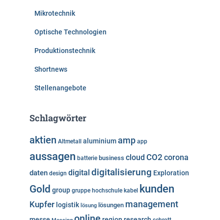
Mikrotechnik
Optische Technologien
Produktionstechnik
Shortnews
Stellenangebote
Schlagwörter
aktien
amp
aluminium
Altmetall
app
aussagen
cloud
CO2
corona
business
batterie
digitalisierung
digital
daten
Exploration
design
kunden
Gold
group
gruppe
hochschule
kabel
Kupfer
management
logistik
lösungen
lösung
online
messe
region
research