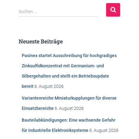
S
Suchen …
u
c
h
e
Neueste Beiträge
n
n
Pasinex startet Ausschreibung für hochgradiges
a
c
Zinksulfidkonzentrat mit Germanium- und
h
Silbergehalten und stellt ein Betriebsupdate
:
bereit
6. August 2026
Variantenreiche Miniaturkupplungen für diverse
Einsatzbereiche
6. August 2026
Bauteilabkündigungen: Eine wachsende Gefahr
für industrielle Elektroniksysteme
6. August 2026