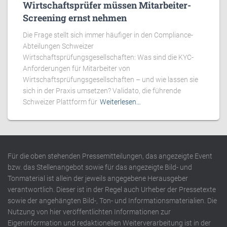
Wirtschaftsprüfer müssen Mitarbeiter-
Screening ernst nehmen
Die Frage stellt sich immer häufiger in den Compliance-
Abteilungen Schweizer
Wirtschaftsprüfungsgesellschaften: Was sind die KYC-
Anforderungen für Mitarbeiter von
Wirtschaftsprüfungsgesellschaften – und wie lassen sie
sich in der Praxis umsetzen? Validato, die führende
Schweizer Plattform für
Weiterlesen…
Für die oben stehenden Pressemitteilungen, das angezeigte Event
bzw. das Stellenangebot sowie für das angezeigte Bild- und
Tonmaterial ist allein der jeweils angegebene Herausgeber
verantwortlich. Dieser ist in der Regel auch Urheber der Pressetexte
sowie der angehängten Bild-, Ton- und Informationsmaterialien. Die
Nutzung von hier veröffentlichten Informationen zur
Eigeninformation und redaktionellen Weiterverarbeitung ist in der