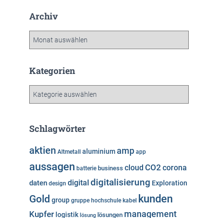
Archiv
A
r
c
h
Kategorien
i
v
K
a
t
e
Schlagwörter
g
o
aktien
amp
aluminium
Altmetall
app
r
aussagen
i
cloud
CO2
corona
business
batterie
e
digitalisierung
digital
daten
Exploration
design
n
kunden
Gold
group
gruppe
hochschule
kabel
Kupfer
management
logistik
lösungen
lösung