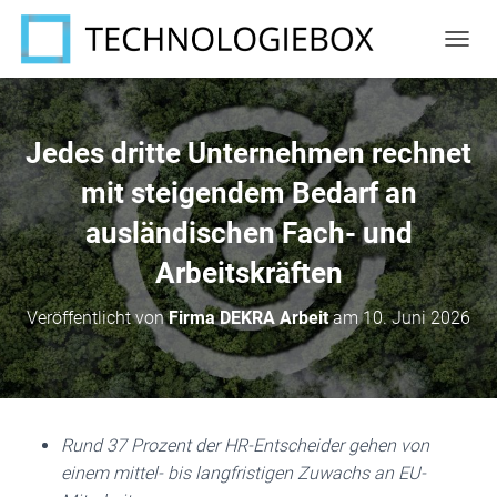
N
A
V
I
G
Jedes dritte Unternehmen rechnet
A
T
mit steigendem Bedarf an
I
ausländischen Fach- und
O
N
Arbeitskräften
U
M
S
Veröffentlicht von
Firma DEKRA Arbeit
am
10. Juni 2026
C
H
A
L
T
E
Rund 37 Prozent der HR-Entscheider gehen von
N
einem mittel- bis langfristigen Zuwachs an EU-