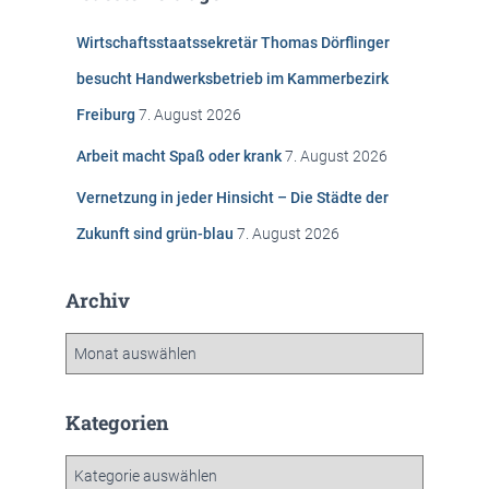
n
Wirtschaftsstaatssekretär Thomas Dörflinger
a
c
besucht Handwerksbetrieb im Kammerbezirk
h
Freiburg
7. August 2026
:
Arbeit macht Spaß oder krank
7. August 2026
Vernetzung in jeder Hinsicht – Die Städte der
Zukunft sind grün-blau
7. August 2026
Archiv
A
r
c
h
Kategorien
i
v
K