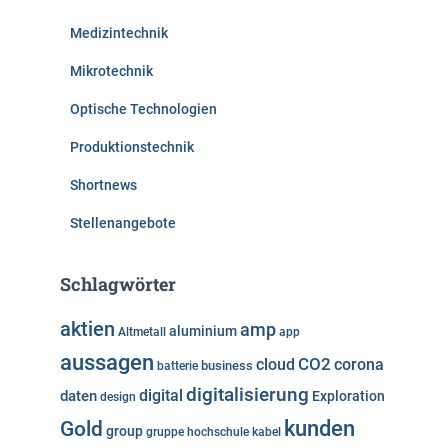
Medizintechnik
Mikrotechnik
Optische Technologien
Produktionstechnik
Shortnews
Stellenangebote
Schlagwörter
aktien
amp
aluminium
Altmetall
app
aussagen
cloud
CO2
corona
business
batterie
digitalisierung
digital
daten
Exploration
design
kunden
Gold
group
gruppe
hochschule
kabel