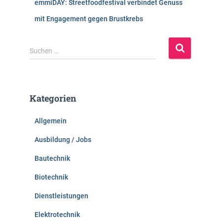
emmiDAY: Streetfoodfestival verbindet Genuss
mit Engagement gegen Brustkrebs
S
Suchen …
u
c
h
e
Kategorien
n
n
Allgemein
a
c
Ausbildung / Jobs
h
:
Bautechnik
Biotechnik
Dienstleistungen
Elektrotechnik