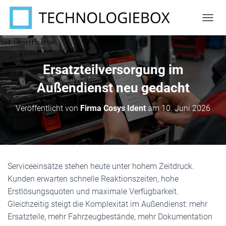
N
A
V
I
G
Ersatzteilversorgung im
A
T
Außendienst neu gedacht
I
O
Veröffentlicht von
Firma Cosys Ident
am
10. Juni 2026
N
U
M
S
C
H
Serviceeinsätze stehen heute unter hohem Zeitdruck.
A
Kunden erwarten schnelle Reaktionszeiten, hohe
L
T
Erstlösungsquoten und maximale Verfügbarkeit.
E
Gleichzeitig steigt die Komplexität im Außendienst: mehr
N
Ersatzteile, mehr Fahrzeugbestände, mehr Dokumentation