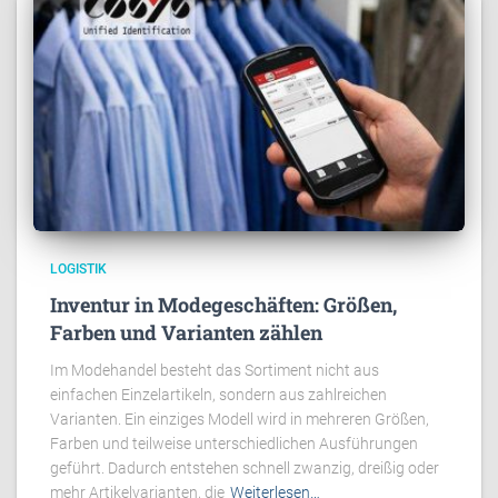
LOGISTIK
Inventur in Modegeschäften: Größen,
Farben und Varianten zählen
Im Modehandel besteht das Sortiment nicht aus
einfachen Einzelartikeln, sondern aus zahlreichen
Varianten. Ein einziges Modell wird in mehreren Größen,
Farben und teilweise unterschiedlichen Ausführungen
geführt. Dadurch entstehen schnell zwanzig, dreißig oder
mehr Artikelvarianten, die
Weiterlesen…