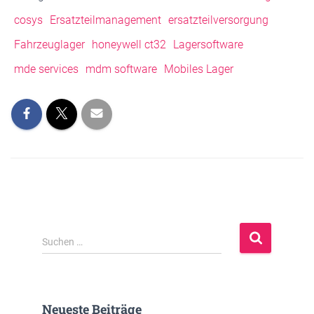
cosys
Ersatzteilmanagement
ersatzteilversorgung
Fahrzeuglager
honeywell ct32
Lagersoftware
mde services
mdm software
Mobiles Lager
S
Suchen …
u
c
h
e
Neueste Beiträge
n