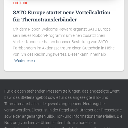
LOGISTIK
SATO Europe startet neue Vorteilsaktion
für Thermotransferbänder
Mit dem Ribbon Welcome Reward ergänzt SATO Europe
sein neues Ribbon-Programm um einen zusätzlichen
Vorteil: Kunden erhalten bei einer Bestellung von SATO-
Farbbändern im Aktionszeitraum einen Gutschein in Höhe
von 5% des Rechnungswertes. Dieser kann innerhalb
Weiterlesen…
Für die oben stehenden Pressemitteilungen, das angezeigte Event
bzw. das Stellenangebot sowie für das angezeigte Bild- und
Tonmaterial ist allein der jeweils angegebene Herausgeber
verantwortlich. Dieser ist in der Regel auch Urheber der Pressetexte
sowie der angehängten Bild-, Ton- und Informationsmaterialien. Die
Nutzung von hier veröffentlichten Informationen zur