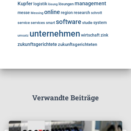
Kupfer
management
logistik
lösungen
lösung
online
messe
region
research
Messing
schrott
software
system
service
services
studie
smart
unternehmen
wirtschaft
zink
umsatz
zukunftsgerichtete
zukunftsgerichteten
Verwandte Beiträge