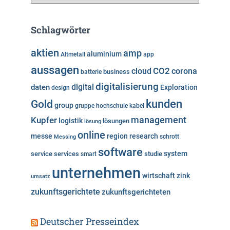
a
t
e
Schlagwörter
g
o
aktien
amp
aluminium
Altmetall
app
r
aussagen
i
cloud
CO2
corona
business
batterie
e
digitalisierung
digital
daten
Exploration
design
n
kunden
Gold
group
gruppe
hochschule
kabel
Kupfer
management
logistik
lösungen
lösung
online
messe
region
research
Messing
schrott
software
system
service
services
studie
smart
unternehmen
wirtschaft
zink
umsatz
zukunftsgerichtete
zukunftsgerichteten
Deutscher Presseindex