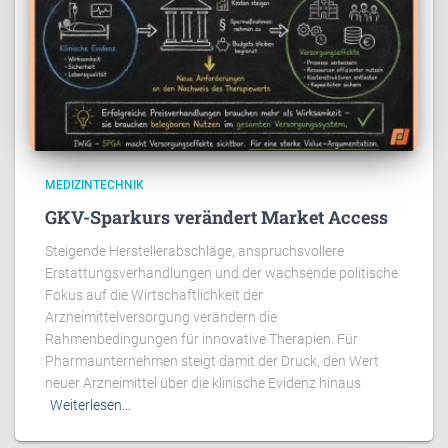
MEDIZINTECHNIK
GKV-Sparkurs verändert Market Access
Steigende Herstellerabschläge, anspruchsvollere
Erstattungsverhandlungen und der wachsende politische
Fokus auf die Wirtschaftlichkeit der
Arzneimittelversorgung verändern die
Rahmenbedingungen für innovative Therapien. Für
Pharmaunternehmen steigt damit der Druck, den Wert
neuer Arzneimittel über die klinische Evidenz hinaus
Weiterlesen…