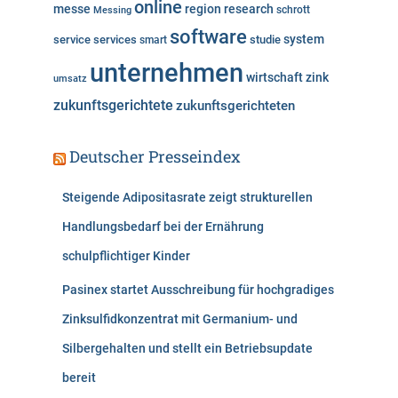
online
messe
region
research
Messing
schrott
software
system
service
services
studie
smart
unternehmen
wirtschaft
zink
umsatz
zukunftsgerichtete
zukunftsgerichteten
Deutscher Presseindex
Steigende Adipositasrate zeigt strukturellen
Handlungsbedarf bei der Ernährung
schulpflichtiger Kinder
Pasinex startet Ausschreibung für hochgradiges
Zinksulfidkonzentrat mit Germanium- und
Silbergehalten und stellt ein Betriebsupdate
bereit