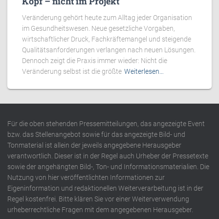
Kopf – nicht im Projekt
Veränderung gehört heute zum Alltag jeder Organisation
im Gesundheitswesen. Neue gesetzliche Vorgaben,
wirtschaftlicher Druck, Fachkräftemangel und steigende
Qualitätsanforderungen verlangen nach neuen Lösungen.
Dennoch zeigt die Praxis immer wieder: Nicht die
Veränderung selbst ist die größte
Weiterlesen…
Für die oben stehenden Pressemitteilungen, das angezeigte Event
bzw. das Stellenangebot sowie für das angezeigte Bild- und
Tonmaterial ist allein der jeweils angegebene Herausgeber
verantwortlich. Dieser ist in der Regel auch Urheber der Pressetexte
sowie der angehängten Bild-, Ton- und Informationsmaterialien. Die
Nutzung von hier veröffentlichten Informationen zur
Eigeninformation und redaktionellen Weiterverarbeitung ist in der
Regel kostenfrei. Bitte klären Sie vor einer Weiterverwendung
urheberrechtliche Fragen mit dem angegebenen Herausgeber.