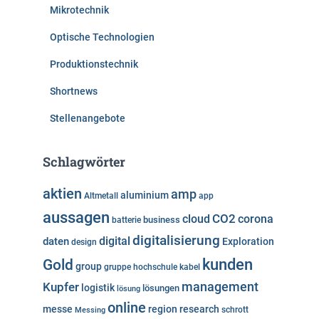
Mikrotechnik
Optische Technologien
Produktionstechnik
Shortnews
Stellenangebote
Schlagwörter
aktien
amp
aluminium
Altmetall
app
aussagen
cloud
CO2
corona
business
batterie
digitalisierung
digital
daten
Exploration
design
kunden
Gold
group
gruppe
hochschule
kabel
Kupfer
management
logistik
lösungen
lösung
online
messe
region
research
Messing
schrott