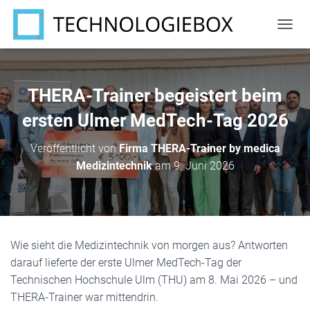
N
A
V
I
G
THERA-Trainer begeistert beim
A
T
ersten Ulmer MedTech-Tag 2026
I
O
Veröffentlicht von
Firma THERA-Trainer by medica
N
Medizintechnik
am
9. Juni 2026
U
M
S
C
H
A
Wie sieht die Medizintechnik von morgen aus? Antworten
L
T
darauf lieferte der erste Ulmer MedTech-Tag der
E
Technischen Hochschule Ulm (THU) am 8. Mai 2026 – und
N
THERA-Trainer war mittendrin.