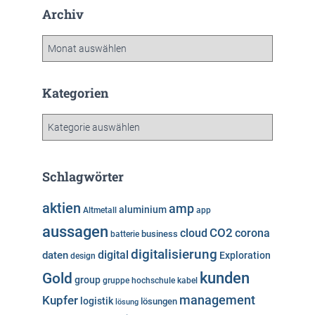
Archiv
A
r
c
h
Kategorien
i
v
K
a
t
e
Schlagwörter
g
o
aktien
amp
aluminium
Altmetall
app
r
aussagen
i
cloud
CO2
corona
business
batterie
e
digitalisierung
digital
daten
Exploration
design
n
kunden
Gold
group
gruppe
hochschule
kabel
Kupfer
management
logistik
lösungen
lösung