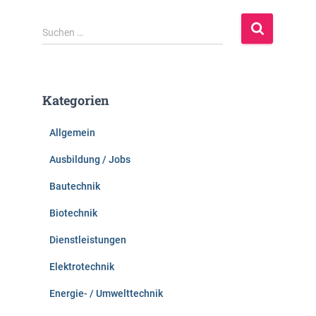
S
Suchen …
u
c
h
e
Kategorien
n
n
Allgemein
a
c
Ausbildung / Jobs
h
:
Bautechnik
Biotechnik
Dienstleistungen
Elektrotechnik
Energie- / Umwelttechnik