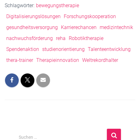
Schlagwörter:
bewegungstherapie
Digitalisierungslösungen
Forschungskooperation
gesundheitsversorgung
Karrierechancen
medizintechnik
nachwuchsförderung
reha
Robotiktherapie
Spendenaktion
studienorientierung
Talenteentwicklung
thera-trainer
Therapieinnovation
Weltrekordhalter
S
Suchen …