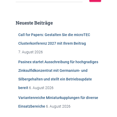
u
c
h
e
Neueste Beiträge
n
n
Call for Papers: Gestalten Sie die microTEC
a
c
Clusterkonferenz 2027 mit Ihrem Beitrag
h
7. August 2026
:
Pasinex startet Ausschreibung für hochgradiges
Zinksulfidkonzentrat mit Germanium- und
Silbergehalten und stellt ein Betriebsupdate
bereit
6. August 2026
Variantenreiche Miniaturkupplungen für diverse
Einsatzbereiche
6. August 2026