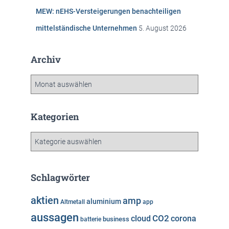
MEW: nEHS-Versteigerungen benachteiligen
mittelständische Unternehmen
5. August 2026
Archiv
A
r
c
h
Kategorien
i
v
K
a
t
e
Schlagwörter
g
o
aktien
amp
aluminium
Altmetall
app
r
aussagen
i
cloud
CO2
corona
business
batterie
e