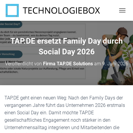
N
A
V
I
G
TAP.DE ersetzt Family Day durch
A
T
Social Day 2026
I
O
Veröffentlicht von
Firma TAP.DE Solutions
am
9. Juni 2026
N
U
M
S
C
H
TAP.DE geht einen neuen Weg: Nach den Family Days der
A
vergangenen Jahre führt das Unternehmen 2026 erstmals
L
T
einen Social Day ein. Damit möchte TAP.DE
E
gesellschaftliches Engagement noch stärker in den
N
Unternehmensalltag integrieren und Mitarbeitenden die