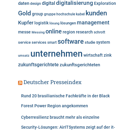
digitalisierung
digital
daten
Exploration
design
n
kunden
Gold
group
gruppe
hochschule
kabel
Kupfer
management
logistik
lösungen
lösung
online
messe
region
research
Messing
schrott
software
system
service
services
studie
smart
unternehmen
wirtschaft
zink
umsatz
zukunftsgerichtete
zukunftsgerichteten
Deutscher Presseindex
Rund 20 brasilianische Fachkräfte in der Black
Forest Power Region angekommen
Cyberresilienz braucht mehr als einzelne
Security-Lösungen: AirITSystems zeigt auf der it-