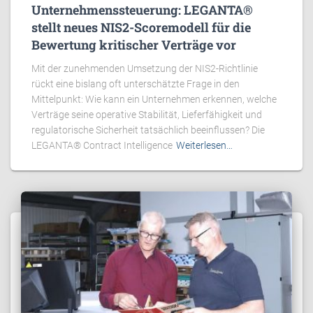
Unternehmenssteuerung: LEGANTA®
stellt neues NIS2-Scoremodell für die
Bewertung kritischer Verträge vor
Mit der zunehmenden Umsetzung der NIS2-Richtlinie
rückt eine bislang oft unterschätzte Frage in den
Mittelpunkt: Wie kann ein Unternehmen erkennen, welche
Verträge seine operative Stabilität, Lieferfähigkeit und
regulatorische Sicherheit tatsächlich beeinflussen? Die
LEGANTA® Contract Intelligence
Weiterlesen…