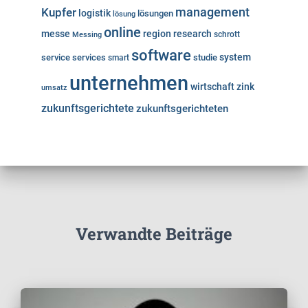
Kupfer
management
logistik
lösungen
lösung
online
messe
region
research
Messing
schrott
software
system
service
services
studie
smart
unternehmen
wirtschaft
zink
umsatz
zukunftsgerichtete
zukunftsgerichteten
Verwandte Beiträge