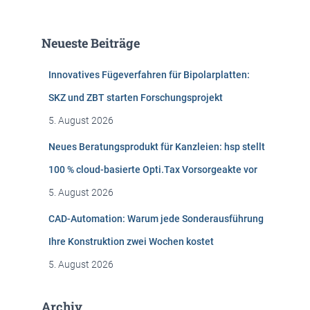
c
h
e
Neueste Beiträge
n
n
Innovatives Fügeverfahren für Bipolarplatten:
a
c
SKZ und ZBT starten Forschungsprojekt
h
5. August 2026
:
Neues Beratungsprodukt für Kanzleien: hsp stellt
100 % cloud-basierte Opti.Tax Vorsorgeakte vor
5. August 2026
CAD-Automation: Warum jede Sonderausführung
Ihre Konstruktion zwei Wochen kostet
5. August 2026
Archiv