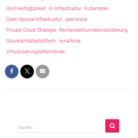
Hochverfügbarkeit
KI-Infrastruktur
Kubernetes
Open-Source-Infrastruktur
openstack
Private-Cloud-Strategie
Rechenzentrumskonsolidierung
Souveränitätsplattform
synaforce
Virtualisierungsalternativen
S
Suchen …
u