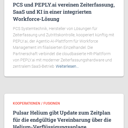
PCS und PEPLY.ai vereinen Zeiterfassung,
SaaS und KI in einer integrierten
Workforce-Lösung
PCS Systemtechnik, Hersteller von Lösungen für
Zeiterfassung und Zutrittskontrolle, kooperiert künftig mit
PEPLY.ai, der Agentic-AI-Plattform für Workforce
Management im filialisierten Einzelhandel. Die
Partnerschaft verbindet die cloudbasierte HR-Plattform
von PEPLY.ai mit moderner Zeiterfassungshardware und
zentralem SaaS-Betrieb
Weiterlesen…
KOOPERATIONEN / FUSIONEN
Pulsar Helium gibt Update zum Zeitplan
für die endgültige Vereinbarung über die
Helium-Verflüssigungsanlage