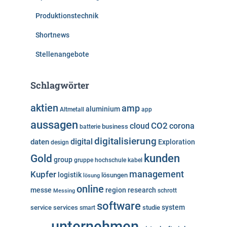
Produktionstechnik
Shortnews
Stellenangebote
Schlagwörter
aktien
amp
aluminium
Altmetall
app
aussagen
cloud
CO2
corona
business
batterie
digitalisierung
digital
daten
Exploration
design
kunden
Gold
group
gruppe
hochschule
kabel
Kupfer
management
logistik
lösungen
lösung
online
messe
region
research
Messing
schrott
software
system
service
services
studie
smart
unternehmen