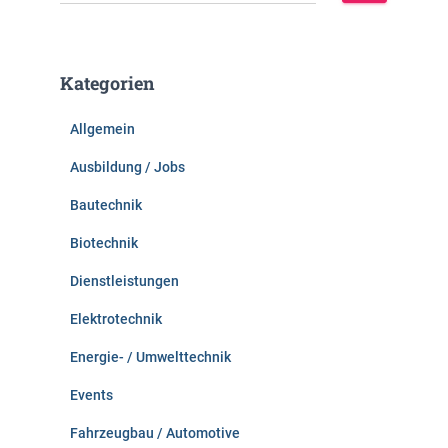
u
c
h
e
Kategorien
n
n
Allgemein
a
c
Ausbildung / Jobs
h
:
Bautechnik
Biotechnik
Dienstleistungen
Elektrotechnik
Energie- / Umwelttechnik
Events
Fahrzeugbau / Automotive