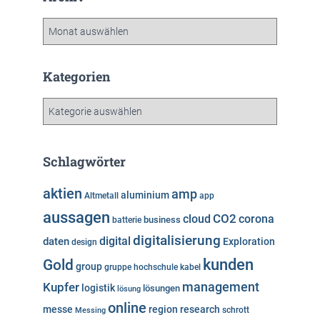
A
r
c
h
Kategorien
i
v
K
a
t
e
Schlagwörter
g
o
aktien
amp
aluminium
Altmetall
app
r
aussagen
i
cloud
CO2
corona
business
batterie
e
digitalisierung
digital
daten
Exploration
design
n
kunden
Gold
group
gruppe
hochschule
kabel
Kupfer
management
logistik
lösungen
lösung
online
messe
region
research
Messing
schrott