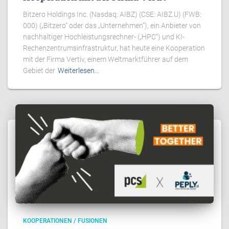
Bitzero Holdings Inc. (Nasdaq: AIBZ) (CSE: AIBZ.U) (FWB:
000) („Bitzero“ oder das „Unternehmen“), ein Anbieter von
nachhaltiger Hochleistungsrechner- („HPC“) und KI-
Rechenzentrumsinfrastruktur, hat heute eine Kooperation
mit der Firma Vertiv, einem Weltmarktführer auf dem
Gebiet der
Weiterlesen…
KOOPERATIONEN / FUSIONEN