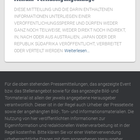
DIESE MITTEILUNG UND DIE DARIN ENTHALTENEN
INFORMATIONEN UNTERLIEGEN EINER
VERÖFFENTLICHUNGSSPERRE UND DÜRFEN WEDER
GANZ NOCH TEILWEISE, WEDER DIREKT NOCH INDIREKT,
IN, NACH ODER AUS AUSTRALIEN, JAPAN ODER DER
REPUBLIK SÜDAFRIKA VERÖFFENTLICHT, VERBREITET
ODER VERTEILT WERDEN
Weiterlesen…
Für die oben stehenden Pressemitteilungen, das angezeigte Event
bzw. das Stellenangebot sowie für das angezeigte Bild- und
Tonmaterial ist allein der jeweils angegebene Herausgeber
verantwortlich. Dieser ist in der Regel auch Urheber der Pressetexte
sowie der angehängten Bild-, Ton- und Informationsmaterialien. Die
Nutzung von hier veröffentlichten Informationen zur
Eigeninformation und redaktionellen Weiterverarbeitung ist in der
Regel kostenfrei. Bitte klären Sie vor einer Weiterverwendung
urheberrechtliche Fragen mit dem angegebenen Herausgeber.