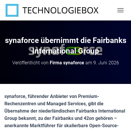
N
A
V
I
G
synaforce übernimmt die Fairbanks
A
T
International Group
I
O
Veröffentlicht von
Firma synaforce
am
9. Juni 2026
N
U
M
S
C
H
synaforce, führender Anbieter von Premium-
A
Rechenzentren und Managed Services, gibt die
L
T
Übernahme der niederländischen Fairbanks International
E
Group bekannt, zu der Fairbanks und 42on gehören –
N
anerkannte Marktführer für skalierbare Open-Source-