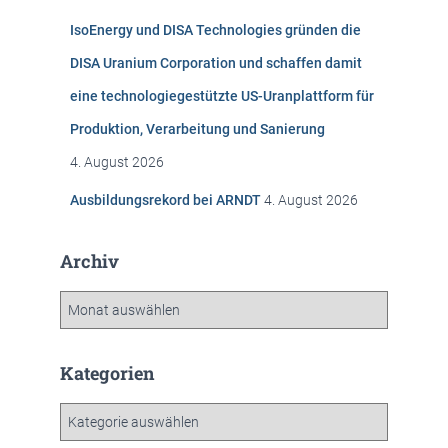
IsoEnergy und DISA Technologies gründen die
DISA Uranium Corporation und schaffen damit
eine technologiegestützte US-Uranplattform für
Produktion, Verarbeitung und Sanierung
4. August 2026
Ausbildungsrekord bei ARNDT
4. August 2026
Archiv
A
r
c
h
Kategorien
i
v
K
a