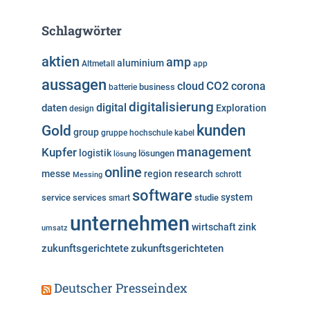
t
e
Schlagwörter
g
o
aktien
amp
aluminium
Altmetall
app
r
aussagen
i
cloud
CO2
corona
business
batterie
e
digitalisierung
digital
daten
Exploration
design
n
kunden
Gold
group
gruppe
hochschule
kabel
Kupfer
management
logistik
lösungen
lösung
online
messe
region
research
Messing
schrott
software
system
service
services
studie
smart
unternehmen
wirtschaft
zink
umsatz
zukunftsgerichtete
zukunftsgerichteten
Deutscher Presseindex