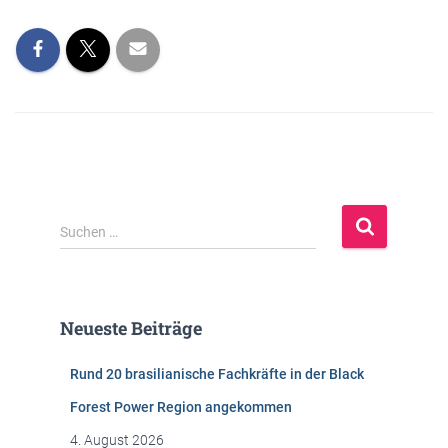
S
Suchen …
u
c
h
e
Neueste Beiträge
n
n
Rund 20 brasilianische Fachkräfte in der Black
a
c
Forest Power Region angekommen
h
4. August 2026
: