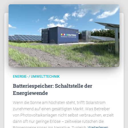
ENERGIE- / UMWELTTECHNIK
Batteriespeicher: Schaltstelle der
Energiewende
Wenn die Sonne am höchsten steht, trifft Solarstrom
zunehmend auf einen gesättigten Markt. Was Betreiber
von Photovoltaikanlagen nicht selbst verbrauchen, erzielt
dann oft nur geringe Erlöse – zeitweise rutschen die
Börsenpreise sogar ins Negative. Zugleich
Weiterlesen…