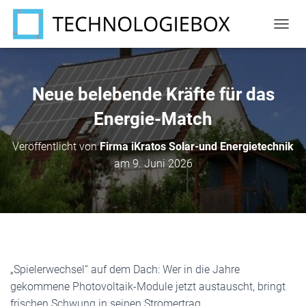
N
A
V
I
G
Neue belebende Kräfte für das
A
T
Energie-Match
I
O
Veröffentlicht von
Firma iKratos Solar-und Energietechnik
N
am
9. Juni 2026
U
M
S
C
H
A
L
T
„Spielerwechsel“ auf dem Dach: Wer in die Jahre
E
N
gekommene Photovoltaik-Module jetzt austauscht, bringt
frischen Schwung in seinen Stromertrag.