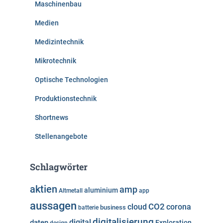
Maschinenbau
Medien
Medizintechnik
Mikrotechnik
Optische Technologien
Produktionstechnik
Shortnews
Stellenangebote
Schlagwörter
aktien
amp
aluminium
Altmetall
app
aussagen
cloud
CO2
corona
business
batterie
digitalisierung
digital
daten
Exploration