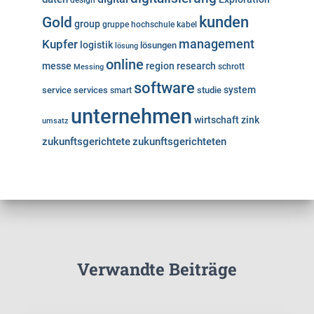
design
kunden
Gold
group
gruppe
hochschule
kabel
Kupfer
management
logistik
lösungen
lösung
online
messe
region
research
Messing
schrott
software
system
service
services
studie
smart
unternehmen
wirtschaft
zink
umsatz
zukunftsgerichtete
zukunftsgerichteten
Verwandte Beiträge