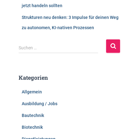
jetzt handeln sollten
Strukturen neu denken: 3 Impulse für deinen Weg
zu autonomen, KI-nativen Prozessen
S
Suchen …
u
c
h
e
Kategorien
n
n
Allgemein
a
c
Ausbildung / Jobs
h
:
Bautechnik
Biotechnik