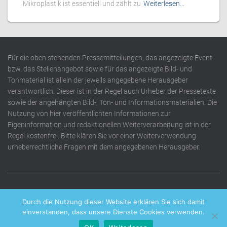
Mikroplastik ist essentiell und zählt zu
Weiterlesen…
Für die oben stehenden Pressemitteilungen, das angezeigte Event
bzw. das Stellenangebot sowie für das angezeigte Bild- und
Tonmaterial ist allein der jeweils angegebene Herausgeber
verantwortlich. Dieser ist in der Regel auch Urheber der Pressetexte
sowie der angehängten Bild-, Ton- und Informationsmaterialien. Die
Nutzung von hier veröffentlichten Informationen zur
Eigeninformation und redaktionellen Weiterverarbeitung ist in der
Regel kostenfrei. Bitte klären Sie vor einer Weiterverwendung
urheberrechtliche Fragen mit dem angegebenen Herausgeber.
DATENSCHUTZERKLÄRUNG
IMPRESSUM
KONTAKT
Durch die Nutzung dieser Website erklären Sie sich damit
einverstanden, dass unsere Dienste Cookies verwenden.