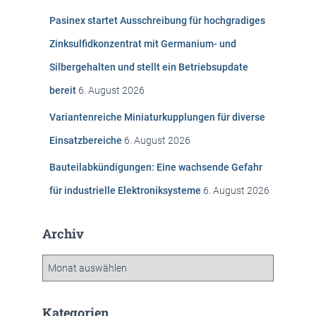
n
Pasinex startet Ausschreibung für hochgradiges
a
c
Zinksulfidkonzentrat mit Germanium- und
h
Silbergehalten und stellt ein Betriebsupdate
:
bereit
6. August 2026
Variantenreiche Miniaturkupplungen für diverse
Einsatzbereiche
6. August 2026
Bauteilabkündigungen: Eine wachsende Gefahr
für industrielle Elektroniksysteme
6. August 2026
Archiv
A
r
c
h
Kategorien