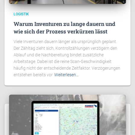
LOGISTIK
Warum Inventuren zu lange dauern und
wie sich der Prozess verkürzen lässt
Viele Inventuren dauern länger als ursprünglich geplant.
Der Zähltag zieht sich, Kontrollzählungen verzögern den
Ablauf und die Nachbereitung bindet zusätzliche
Arbeitstage. Dabei ist die reine Scan-Geschwindigkeit
häufig nicht der entscheidende Zeitfaktor. Verzögerungen
entstehen bereits vor
Weiterlesen…