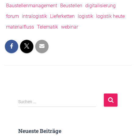
Baustellenmanagement
Beustellen
digitalisierung
forum
intralogistik
Lieferketten
logistik
logistik heute
materialfluss
Telematik
webinar
S
Suchen …
u
c
h
e
Neueste Beiträge
n