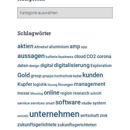
i
v
K
a
t
e
Schlagwörter
g
o
aktien
amp
aluminium
Altmetall
app
r
aussagen
i
cloud
CO2
corona
business
batterie
e
digitalisierung
digital
daten
Exploration
design
n
kunden
Gold
group
gruppe
hochschule
kabel
Kupfer
management
logistik
lösungen
lösung
online
messe
region
research
Messing
schrott
software
system
service
services
studie
smart
unternehmen
wirtschaft
zink
umsatz
zukunftsgerichtete
zukunftsgerichteten