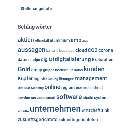
Stellenangebote
Schlagwörter
aktien
amp
aluminium
Altmetall
app
aussagen
cloud
CO2
corona
business
batterie
digitalisierung
digital
daten
Exploration
design
kunden
Gold
group
gruppe
hochschule
kabel
Kupfer
management
logistik
lösungen
lösung
online
messe
region
research
Messing
schrott
software
system
service
services
studie
smart
unternehmen
wirtschaft
zink
umsatz
zukunftsgerichtete
zukunftsgerichteten