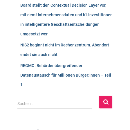
Board stellt den Contextual Decision Layer vor,
mit dem Unternehmensdaten und KI-Investitionen
in intelligentere Geschäftsentscheidungen
umgesetzt wer
NIS2 beginnt nicht im Rechenzentrum. Aber dort
endet sie auch nicht.
REGMO: Behördenübergreifender
Datenaustausch für Millionen Bürger:innen – Teil
1
S
Suchen …
u
c
h
e