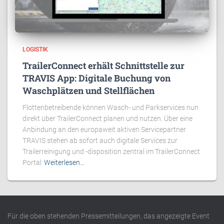
LOGISTIK
TrailerConnect erhält Schnittstelle zur
TRAVIS App: Digitale Buchung von
Waschplätzen und Stellflächen
Flottenbetreibende können Wasch- und Parkservices nun
direkt über TrailerConnect planen und nutzen. Über eine
Anbindung an den europaweit aktiven Servicepartner
TRAVIS stehen ab sofort auch digitale Services zur
Trailerreinigung und -disposition zentral im TrailerConnect
Portal
Weiterlesen…
Für die oben stehenden Pressemitteilungen, das angezeigte Event