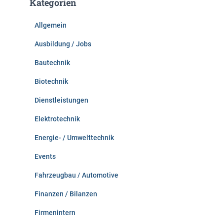
Kategorien
n
n
Allgemein
a
c
Ausbildung / Jobs
h
:
Bautechnik
Biotechnik
Dienstleistungen
Elektrotechnik
Energie- / Umwelttechnik
Events
Fahrzeugbau / Automotive
Finanzen / Bilanzen
Firmenintern