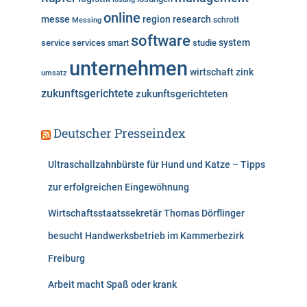
online
messe
region
research
Messing
schrott
software
system
service
services
studie
smart
unternehmen
wirtschaft
zink
umsatz
zukunftsgerichtete
zukunftsgerichteten
Deutscher Presseindex
Ultraschallzahnbürste für Hund und Katze – Tipps
zur erfolgreichen Eingewöhnung
Wirtschaftsstaatssekretär Thomas Dörflinger
besucht Handwerksbetrieb im Kammerbezirk
Freiburg
Arbeit macht Spaß oder krank