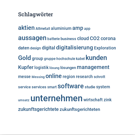
Schlagwörter
aktien
amp
aluminium
Altmetall
app
aussagen
cloud
CO2
corona
business
batterie
digitalisierung
digital
daten
Exploration
design
kunden
Gold
group
gruppe
hochschule
kabel
Kupfer
management
logistik
lösungen
lösung
online
messe
region
research
Messing
schrott
software
system
service
services
studie
smart
unternehmen
wirtschaft
zink
umsatz
zukunftsgerichtete
zukunftsgerichteten