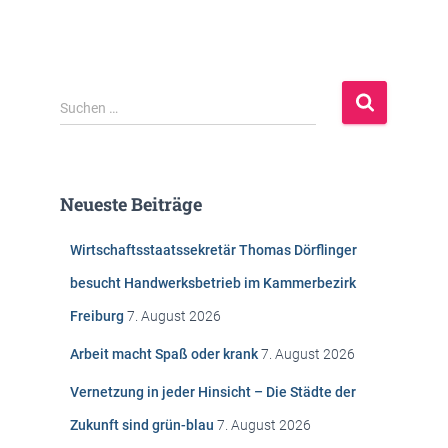
S
Suchen …
u
c
h
e
Neueste Beiträge
n
n
Wirtschaftsstaatssekretär Thomas Dörflinger
a
c
besucht Handwerksbetrieb im Kammerbezirk
h
Freiburg
7. August 2026
:
Arbeit macht Spaß oder krank
7. August 2026
Vernetzung in jeder Hinsicht – Die Städte der
Zukunft sind grün-blau
7. August 2026