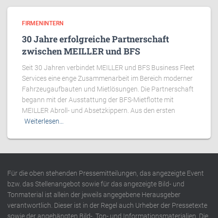
FIRMENINTERN
30 Jahre erfolgreiche Partnerschaft
zwischen MEILLER und BFS
Seit 30 Jahren verbindet MEILLER und BFS Business Fleet
Services eine enge Zusammenarbeit im Bereich moderner
Fahrzeugaufbauten und Mietlösungen. Die Partnerschaft
begann mit der Ausstattung der BFS-Mietflotte mit
MEILLER Abroll- und Absetzkippern. Aus den ersten
Weiterlesen…
Für die oben stehenden Pressemitteilungen, das angezeigte Event
bzw. das Stellenangebot sowie für das angezeigte Bild- und
Tonmaterial ist allein der jeweils angegebene Herausgeber
verantwortlich. Dieser ist in der Regel auch Urheber der Pressetexte
sowie der angehängten Bild-, Ton- und Informationsmaterialien. Die