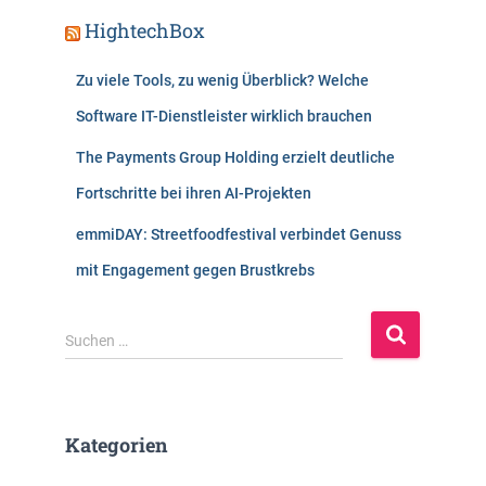
HightechBox
Zu viele Tools, zu wenig Überblick? Welche
Software IT-Dienstleister wirklich brauchen
The Payments Group Holding erzielt deutliche
Fortschritte bei ihren AI-Projekten
emmiDAY: Streetfoodfestival verbindet Genuss
mit Engagement gegen Brustkrebs
S
Suchen …
u
c
h
e
Kategorien
n
n