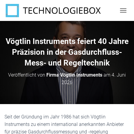
N
A
V
I
G
Vögtlin Instruments feiert 40 Jahre
A
T
Präzision in der Gasdurchfluss-
I
Mess- und Regeltechnik
O
N
U
Veröffentlicht von
Firma Vögtlin Instruments
am
4. Juni
M
2026
S
C
H
A
L
T
Seit der Gründung im Jahr 1986 hat sich Vögtlin
E
N
Instruments zu einem international anerkannten Anbieter
für präzise Gasdurchflussmessung und -regelung