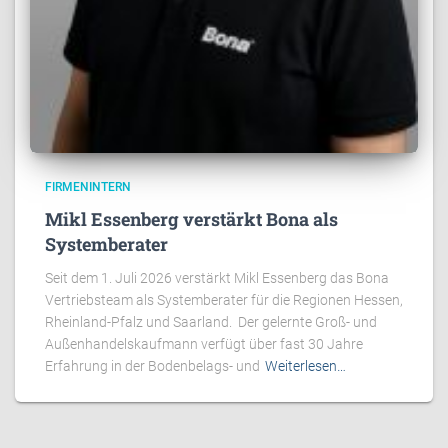
FIRMENINTERN
Mikl Essenberg verstärkt Bona als
Systemberater
Seit dem 1. Juli 2026 verstärkt Mikl Essenberg das Bona
Vertriebsteam als Systemberater für die Regionen Hessen,
Rheinland-Pfalz und Saarland. Der gelernte Groß- und
Außenhandelskaufmann verfügt über fast 30 Jahre
Erfahrung in der Bodenbelags- und
Weiterlesen…