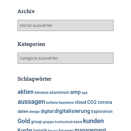
Archiv
A
r
c
h
Kategorien
i
v
K
a
t
e
Schlagwörter
g
o
aktien
amp
aluminium
Altmetall
app
r
aussagen
i
cloud
CO2
corona
business
batterie
e
digitalisierung
digital
daten
Exploration
design
n
kunden
Gold
group
gruppe
hochschule
kabel
Kupfer
management
logistik
lösungen
lösung