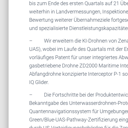
bis zum Ende des ersten Quartals auf 21 Üb
weiterhin in Landvermessungen, Inspektion
Bewertung weiterer Übernahmeziele fortgese
und spezialisierte Dienstleistungskapazität
– Wir erweitern die KI-Drohnen von Zena
UAS), wobei im Laufe des Quartals mit der 
vorläufiges Patent für unser integriertes A
gasbetriebene Drohne ZD2000 Maritime Inter
Abfangdrohne konzipierte Interceptor P-1 so
IQ Glider.
– Die Fortschritte bei der Produktentwickl
Bekanntgabe des Unterwasserdrohnen-Proto
Quantennavigationssystem für Umgebungen 
Green/Blue-UAS-Pathway-Zertifizierung einge
durch US-Verteidigungsbehörden für die Zen