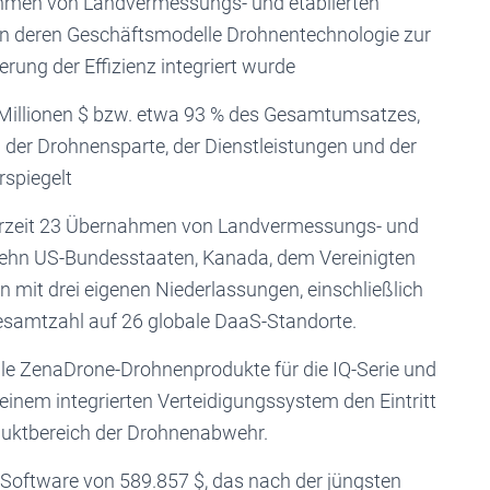
ahmen von Landvermessungs- und etablierten
in deren Geschäftsmodelle Drohnentechnologie zur
ung der Effizienz integriert wurde
lionen $ bzw. etwa 93 % des Gesamtumsatzes,
der Drohnensparte, der Dienstleistungen und der
spiegelt
zeit 23 Übernahmen von Landvermessungs- und
 zehn US-Bundesstaaten, Kanada, dem Vereinigten
 mit drei eigenen Niederlassungen, einschließlich
Gesamtzahl auf 26 globale DaaS-Standorte.
 ZenaDrone-Drohnenprodukte für die IQ-Serie und
inem integrierten Verteidigungssystem den Eintritt
duktbereich der Drohnenabwehr.
tware von 589.857 $, das nach der jüngsten