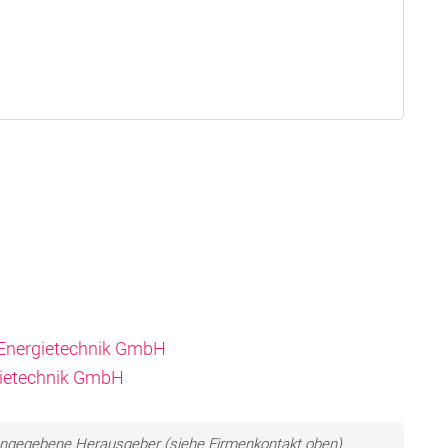
d Energietechnik GmbH
rgietechnik GmbH
ls angegebene Herausgeber (siehe Firmenkontakt oben)