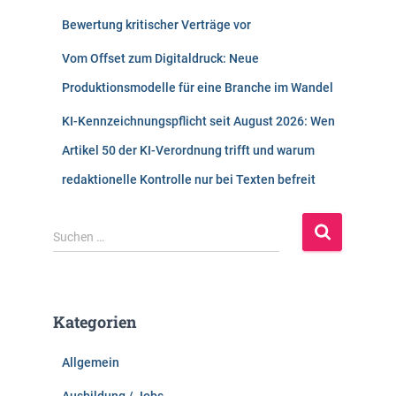
Bewertung kritischer Verträge vor
Vom Offset zum Digitaldruck: Neue
Produktionsmodelle für eine Branche im Wandel
KI-Kennzeichnungspflicht seit August 2026: Wen
Artikel 50 der KI-Verordnung trifft und warum
redaktionelle Kontrolle nur bei Texten befreit
S
Suchen …
u
c
h
e
Kategorien
n
n
Allgemein
a
c