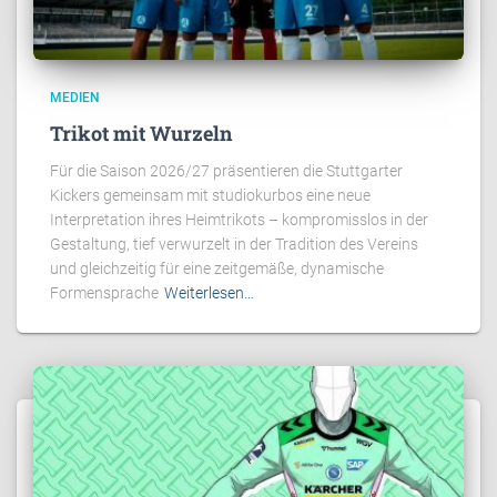
MEDIEN
Trikot mit Wurzeln
Für die Saison 2026/27 präsentieren die Stuttgarter
Kickers gemeinsam mit studiokurbos eine neue
Interpretation ihres Heimtrikots – kompromisslos in der
Gestaltung, tief verwurzelt in der Tradition des Vereins
und gleichzeitig für eine zeitgemäße, dynamische
Formensprache
Weiterlesen…