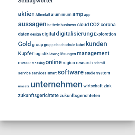
Schlagwörter
aktien
amp
aluminium
Altmetall
app
aussagen
cloud
CO2
corona
business
batterie
digitalisierung
digital
daten
Exploration
design
kunden
Gold
group
gruppe
hochschule
kabel
Kupfer
management
logistik
lösungen
lösung
online
messe
region
research
Messing
schrott
software
system
service
services
studie
smart
unternehmen
wirtschaft
zink
umsatz
zukunftsgerichtete
zukunftsgerichteten