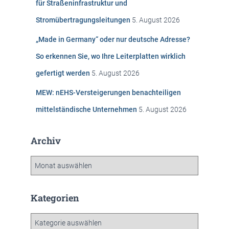
für Straßeninfrastruktur und
Stromübertragungsleitungen
5. August 2026
„Made in Germany“ oder nur deutsche Adresse?
So erkennen Sie, wo Ihre Leiterplatten wirklich
gefertigt werden
5. August 2026
MEW: nEHS-Versteigerungen benachteiligen
mittelständische Unternehmen
5. August 2026
Archiv
A
r
c
h
Kategorien
i
v
K