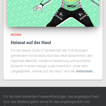
MEDIEN
Heimat auf der Haut
Für die Saison 2026/27 präsentiert der TVB Stuttgart
gemeinsam mit studiokurbos das neue Saisontrikot, das
regionale Identität, moderne Gestaltung und sportliche
Dynamik in einem Design zusammenführt. Unter dem
Leitgedanken „Heimat auf der Haut“ wird die
Weiterlesen…
Für die oben stehenden Pressemitteilungen, das angezeigte Event
bzw. das Stellenangebot sowie für das angezeigte Bild- und