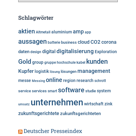
a
t
e
Schlagwörter
g
o
aktien
amp
aluminium
Altmetall
app
r
aussagen
i
cloud
CO2
corona
business
batterie
e
digitalisierung
digital
daten
Exploration
design
n
kunden
Gold
group
gruppe
hochschule
kabel
Kupfer
management
logistik
lösungen
lösung
online
messe
region
research
Messing
schrott
software
system
service
services
studie
smart
unternehmen
wirtschaft
zink
umsatz
zukunftsgerichtete
zukunftsgerichteten
Deutscher Presseindex