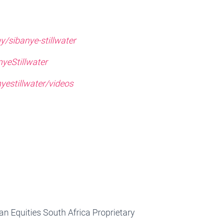
/sibanye-stillwater
yeStillwater
yestillwater/videos
n Equities South Africa Proprietary