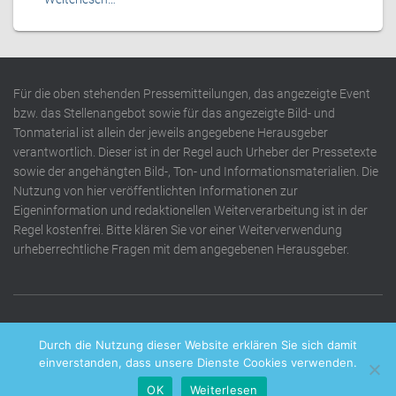
Für die oben stehenden Pressemitteilungen, das angezeigte Event
bzw. das Stellenangebot sowie für das angezeigte Bild- und
Tonmaterial ist allein der jeweils angegebene Herausgeber
verantwortlich. Dieser ist in der Regel auch Urheber der Pressetexte
sowie der angehängten Bild-, Ton- und Informationsmaterialien. Die
Nutzung von hier veröffentlichten Informationen zur
Eigeninformation und redaktionellen Weiterverarbeitung ist in der
Regel kostenfrei. Bitte klären Sie vor einer Weiterverwendung
urheberrechtliche Fragen mit dem angegebenen Herausgeber.
DATENSCHUTZERKLÄRUNG
IMPRESSUM
KONTAKT
Durch die Nutzung dieser Website erklären Sie sich damit
einverstanden, dass unsere Dienste Cookies verwenden.
OK
Weiterlesen