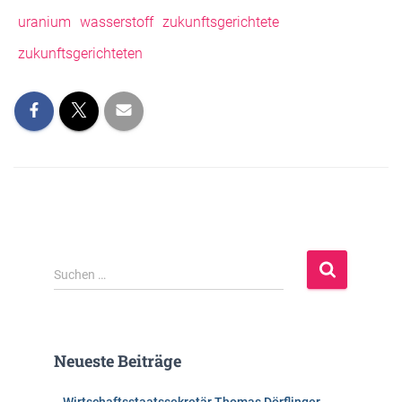
uranium
wasserstoff
zukunftsgerichtete
zukunftsgerichteten
S
Suchen …
u
c
h
e
Neueste Beiträge
n
n