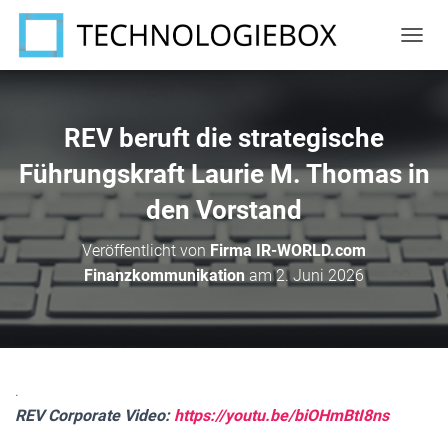
N
A
V
I
G
REV beruft die strategische
A
T
Führungskraft Laurie M. Thomas in
I
den Vorstand
O
N
U
Veröffentlicht von
Firma IR-WORLD.com
M
Finanzkommunikation
am
2. Juni 2026
S
C
H
A
L
T
.
E
N
REV Corporate Video:
https://youtu.be/biOHmBtI8ns