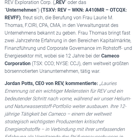
REV Exploration Corp. („
REV
“ oder das
“
Unternehmen
”)
(TSXV: REV – WKN: A410MR – OTCQX:
REVFF)
, freut sich, die Berufung von Frau Laurie M.
Thomas, F.CIRI, CPA, CMA, in den Verwaltungsrat des
Unternehmens bekannt zu geben. Frau Thomas bringt fast
zwei Jahrzehnte Erfahrung in den Bereichen Kapitalmärkte,
Finanzführung und Corporate Governance im Rohstoff- und
Energiesektor mit, wobei sie 12 Jahre bei der
Cameco
Corporation
(TSX: CCO; NYSE: CCJ), dem weltweit größten
börsennotierten Uranunternehmen, tätig war.
Jordan Potts, CEO von REV, kommentierte:
„
Lauries
Ernennung ist ein wichtiger Meilenstein für REV und ein
bedeutender Schritt nach vorne, während wir unser Helium-
und Naturwasserstoff-Portfolio weiter ausbauen. Ihre 12-
jährige Tätigkeit bei Cameco – einem der weltweit
strategisch wichtigsten Produzenten kritischer
Energierohstoffe – in Verbindung mit ihrer umfassenden
Erfahrung als Vorsitzende des Prüfungsausschusses in