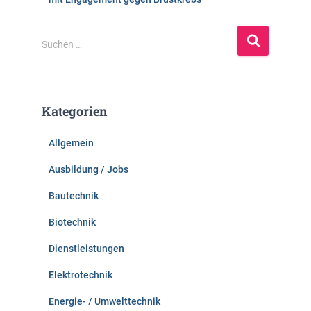
S
Suchen …
u
c
h
e
Kategorien
n
n
Allgemein
a
c
Ausbildung / Jobs
h
:
Bautechnik
Biotechnik
Dienstleistungen
Elektrotechnik
Energie- / Umwelttechnik