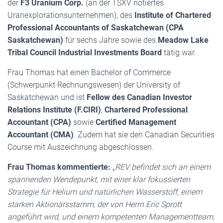
der
F3 Uranium Corp.
(an der TSXV notiertes
Uranexplorationsunternehmen), des
Institute of Chartered
Professional Accountants of Saskatchewan (CPA
Saskatchewan)
für sechs Jahre sowie des
Meadow Lake
Tribal Council Industrial Investments Board
tätig war.
Frau Thomas hat einen Bachelor of Commerce
(Schwerpunkt Rechnungswesen) der University of
Saskatchewan und ist
Fellow des Canadian Investor
Relations Institute (F.CIRI)
,
Chartered Professional
Accountant (CPA)
sowie
Certified Management
Accountant (CMA)
. Zudem hat sie den Canadian Securities
Course mit Auszeichnung abgeschlossen.
Frau Thomas kommentierte:
„
REV befindet sich an einem
spannenden Wendepunkt, mit einer klar fokussierten
Strategie für Helium und natürlichen Wasserstoff, einem
starken Aktionärsstamm, der von Herrn Eric Sprott
angeführt wird, und einem kompetenten Managementteam,