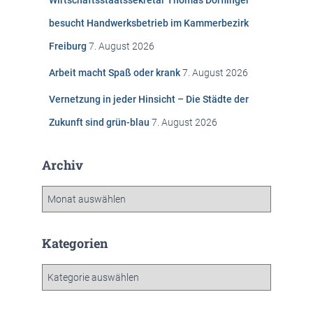
Wirtschaftsstaatssekretär Thomas Dörflinger
a
c
besucht Handwerksbetrieb im Kammerbezirk
h
Freiburg
7. August 2026
:
Arbeit macht Spaß oder krank
7. August 2026
Vernetzung in jeder Hinsicht – Die Städte der
Zukunft sind grün-blau
7. August 2026
Archiv
A
r
c
h
Kategorien
i
v
K
a
t