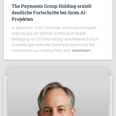
The Payments Group Holding erzielt
deutliche Fortschritte bei ihren AI-
Projekten
AI Sprachbox "Cobo" für Kinder und Ausgründung der
Cobo UG aus der Softmax AI PGH prüft direkte
Beteiligung von 20 % Bündelung verschiedener EdTech-
Anwendungen unter der Dachmarke Socrivo Die The
Payments Group Holding (PGH), eine
Weiterlesen…