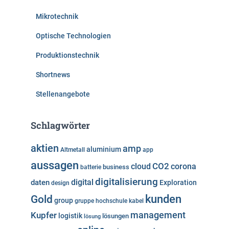
Mikrotechnik
Optische Technologien
Produktionstechnik
Shortnews
Stellenangebote
Schlagwörter
aktien
amp
aluminium
Altmetall
app
aussagen
cloud
CO2
corona
business
batterie
digitalisierung
digital
daten
Exploration
design
kunden
Gold
group
gruppe
hochschule
kabel
Kupfer
management
logistik
lösungen
lösung