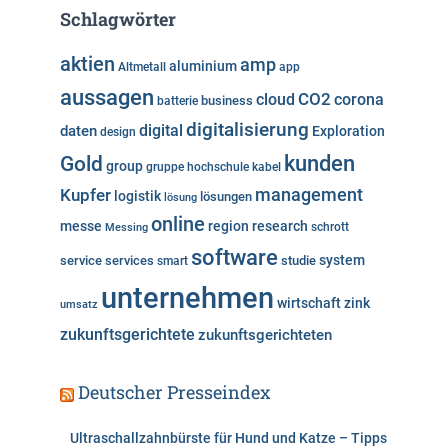
e
Schlagwörter
g
o
aktien
amp
aluminium
Altmetall
app
r
aussagen
i
cloud
CO2
corona
business
batterie
e
digitalisierung
digital
daten
Exploration
design
n
kunden
Gold
group
gruppe
hochschule
kabel
Kupfer
management
logistik
lösungen
lösung
online
messe
region
research
Messing
schrott
software
system
service
services
studie
smart
unternehmen
wirtschaft
zink
umsatz
zukunftsgerichtete
zukunftsgerichteten
Deutscher Presseindex
Ultraschallzahnbürste für Hund und Katze – Tipps