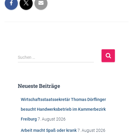
S
Suchen …
u
c
h
e
Neueste Beiträge
n
n
Wirtschaftsstaatssekretär Thomas Dörflinger
a
c
besucht Handwerksbetrieb im Kammerbezirk
h
Freiburg
7. August 2026
:
Arbeit macht Spaß oder krank
7. August 2026