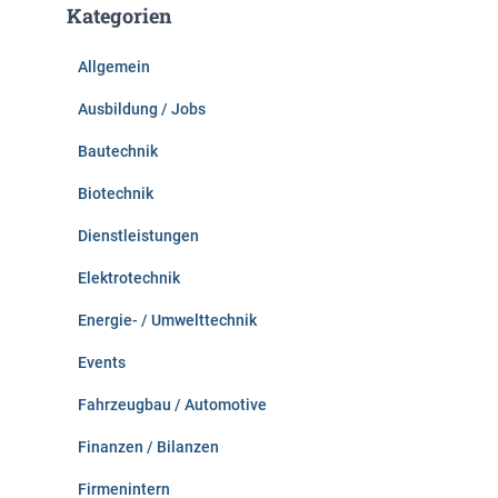
Kategorien
n
n
Allgemein
a
c
Ausbildung / Jobs
h
:
Bautechnik
Biotechnik
Dienstleistungen
Elektrotechnik
Energie- / Umwelttechnik
Events
Fahrzeugbau / Automotive
Finanzen / Bilanzen
Firmenintern