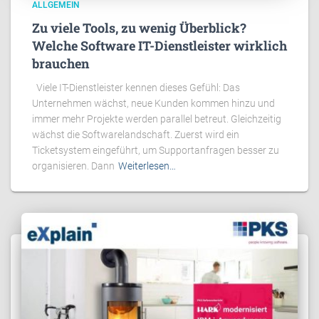
ALLGEMEIN
Zu viele Tools, zu wenig Überblick?
Welche Software IT-Dienstleister wirklich
brauchen
Viele IT-Dienstleister kennen dieses Gefühl: Das
Unternehmen wächst, neue Kunden kommen hinzu und
immer mehr Projekte werden parallel betreut. Gleichzeitig
wächst die Softwarelandschaft. Zuerst wird ein
Ticketsystem eingeführt, um Supportanfragen besser zu
organisieren. Dann
Weiterlesen…