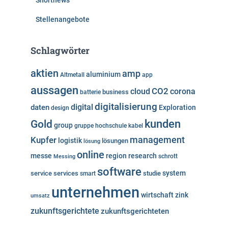
Shortnews
Stellenangebote
Schlagwörter
aktien
amp
aluminium
Altmetall
app
aussagen
cloud
CO2
corona
business
batterie
digitalisierung
digital
daten
Exploration
design
kunden
Gold
group
gruppe
hochschule
kabel
Kupfer
management
logistik
lösungen
lösung
online
messe
region
research
Messing
schrott
software
system
service
services
studie
smart
unternehmen
wirtschaft
zink
umsatz
zukunftsgerichtete
zukunftsgerichteten