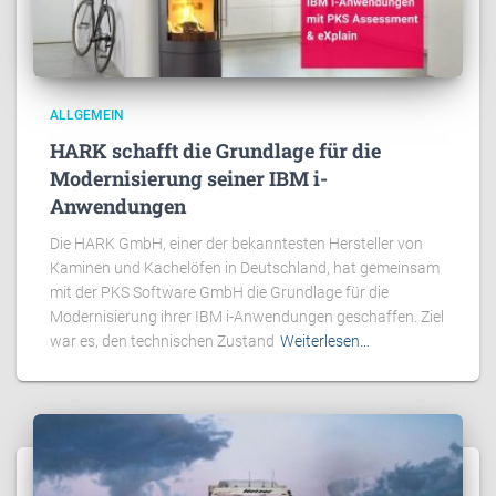
ALLGEMEIN
HARK schafft die Grundlage für die
Modernisierung seiner IBM i-
Anwendungen
Die HARK GmbH, einer der bekanntesten Hersteller von
Kaminen und Kachelöfen in Deutschland, hat gemeinsam
mit der PKS Software GmbH die Grundlage für die
Modernisierung ihrer IBM i-Anwendungen geschaffen. Ziel
war es, den technischen Zustand
Weiterlesen…