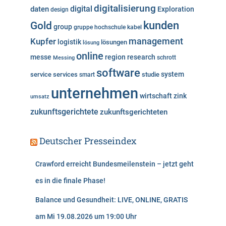
e
digitalisierung
digital
daten
Exploration
design
n
kunden
Gold
group
gruppe
hochschule
kabel
Kupfer
management
logistik
lösungen
lösung
online
messe
region
research
Messing
schrott
software
system
service
services
studie
smart
unternehmen
wirtschaft
zink
umsatz
zukunftsgerichtete
zukunftsgerichteten
Deutscher Presseindex
Crawford erreicht Bundesmeilenstein – jetzt geht
es in die finale Phase!
Balance und Gesundheit: LIVE, ONLINE, GRATIS
am Mi 19.08.2026 um 19:00 Uhr