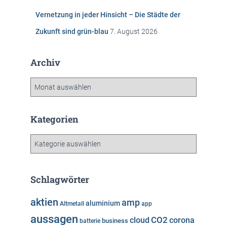
Vernetzung in jeder Hinsicht – Die Städte der
Zukunft sind grün-blau
7. August 2026
Archiv
A
r
c
h
Kategorien
i
v
K
a
t
e
Schlagwörter
g
o
aktien
amp
aluminium
Altmetall
app
r
aussagen
i
cloud
CO2
corona
business
batterie