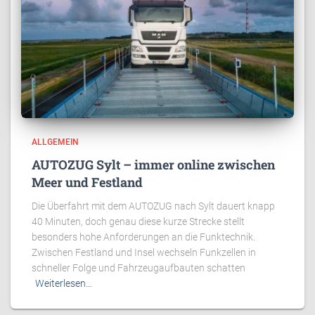
ALLGEMEIN
AUTOZUG Sylt – immer online zwischen
Meer und Festland
Die Überfahrt mit dem AUTOZUG nach Sylt dauert knapp
40 Minuten, doch genau diese kurze Strecke stellt
besonders hohe Anforderungen an die Funktechnik.
Zwischen Festland und Insel wechseln Funkzellen in
schneller Folge und Fahrzeugaufbauten schatten
Weiterlesen…