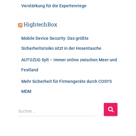
Verstärkung für die Expertenriege
HightechBox
Mobile Device Security: Das größte
Sicherheitsrisiko sitzt in der Hosentasche
AUTOZUG Sylt – immer online zwischen Meer und
Festland
Mehr Sicherheit für Firmengeräte durch COSYS
MDM
S
Suchen …
u
c
h
e