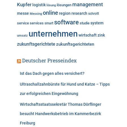
Kupfer
management
logistik
lösungen
lösung
online
messe
region
research
Messing
schrott
software
system
service
services
studie
smart
unternehmen
wirtschaft
zink
umsatz
zukunftsgerichtete
zukunftsgerichteten
Deutscher Presseindex
Ist das Dach gegen alles versichert?
Ultraschallzahnbürste für Hund und Katze – Tipps
zur erfolgreichen Eingewöhnung
Wirtschaftsstaatssekretär Thomas Dörflinger
besucht Handwerksbetrieb im Kammerbezirk
Freiburg