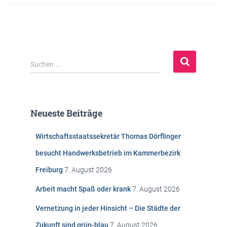
S
Suchen …
u
c
h
e
Neueste Beiträge
n
n
Wirtschaftsstaatssekretär Thomas Dörflinger
a
c
besucht Handwerksbetrieb im Kammerbezirk
h
Freiburg
7. August 2026
:
Arbeit macht Spaß oder krank
7. August 2026
Vernetzung in jeder Hinsicht – Die Städte der
Zukunft sind grün-blau
7. August 2026