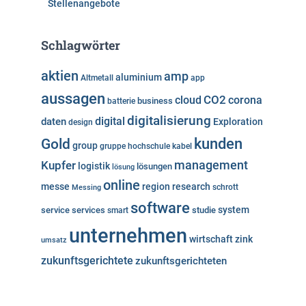
Stellenangebote
Schlagwörter
aktien
amp
aluminium
Altmetall
app
aussagen
cloud
CO2
corona
business
batterie
digitalisierung
digital
daten
Exploration
design
kunden
Gold
group
gruppe
hochschule
kabel
Kupfer
management
logistik
lösungen
lösung
online
messe
region
research
Messing
schrott
software
system
service
services
studie
smart
unternehmen
wirtschaft
zink
umsatz
zukunftsgerichtete
zukunftsgerichteten