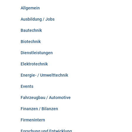
n
Allgemein
a
c
Ausbildung / Jobs
h
:
Bautechnik
Biotechnik
Dienstleistungen
Elektrotechnik
Energie- / Umwelttechnik
Events
Fahrzeugbau / Automotive
Finanzen / Bilanzen
Firmenintern
Forschung und Entwicklung