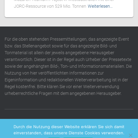
JORC-Ressource von 529 Mio. Tonnen
Weiterlesen…
Für die oben stehenden Pressemitteilungen, das angezeigte Event
bzw. das Stellenangebot sowie für das angezeigte Bild- und
Tonmaterial ist allein der jeweils angegebene Herausgeber
verantwortlich. Dieser ist in der Regel auch Urheber der Pressetexte
sowie der angehängten Bild-, Ton- und Informationsmaterialien. Die
Nutzung von hier veröffentlichten Informationen zur
Eigeninformation und redaktionellen Weiterverarbeitung ist in der
Regel kostenfrei. Bitte klären Sie vor einer Weiterverwendung
urheberrechtliche Fragen mit dem angegebenen Herausgeber.
DATENSCHUTZERKLÄRUNG
IMPRESSUM
KONTAKT
Durch die Nutzung dieser Website erklären Sie sich damit
einverstanden, dass unsere Dienste Cookies verwenden.