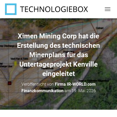
N
A
V
I
G
Ximen Mining Corp hat die
A
T
Erstellung des technischen
I
Minenplans für das
O
N
Untertageprojekt Kenville
U
M
eingeleitet
S
C
H
Veröffentlicht von
Firma IR-WORLD.com
A
Finanzkommunikation
am
19. Mai 2026
L
T
E
N