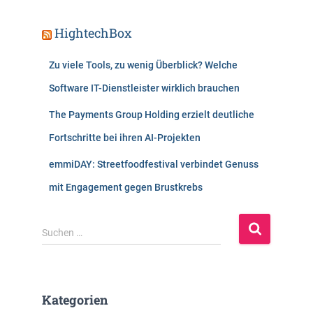
HightechBox
Zu viele Tools, zu wenig Überblick? Welche
Software IT-Dienstleister wirklich brauchen
The Payments Group Holding erzielt deutliche
Fortschritte bei ihren AI-Projekten
emmiDAY: Streetfoodfestival verbindet Genuss
mit Engagement gegen Brustkrebs
S
Suchen …
u
c
h
e
Kategorien
n