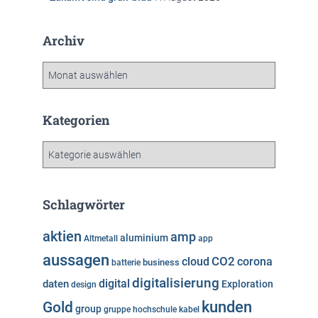
Archiv
A
r
c
h
Kategorien
i
v
K
a
t
e
Schlagwörter
g
o
aktien
amp
aluminium
Altmetall
app
r
aussagen
i
cloud
CO2
corona
business
batterie
e
digitalisierung
digital
daten
Exploration
design
n
kunden
Gold
group
gruppe
hochschule
kabel