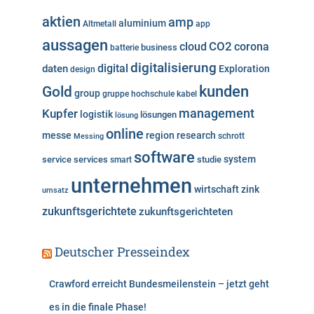
o
aktien
amp
aluminium
Altmetall
app
r
aussagen
i
cloud
CO2
corona
business
batterie
e
digitalisierung
digital
daten
Exploration
design
n
kunden
Gold
group
gruppe
hochschule
kabel
Kupfer
management
logistik
lösungen
lösung
online
messe
region
research
Messing
schrott
software
system
service
services
studie
smart
unternehmen
wirtschaft
zink
umsatz
zukunftsgerichtete
zukunftsgerichteten
Deutscher Presseindex
Crawford erreicht Bundesmeilenstein – jetzt geht
es in die finale Phase!