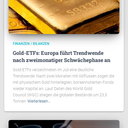
FINANZEN / BILANZEN
Gold-ETFs: Europa führt Trendwende
nach zweimonatiger Schwächephase an
Gold-ETFs verzeichneten im Juli eine deutliche
Trendwende: Nach zwei Monaten mit Abflüssen zogen die
mit physischem Gold hinterlegten, börsennotierten Fonds
wieder Kapital an. Laut Daten des World Gold
Council (WGC) stiegen die globalen Bestände um 23,5
Tonnen
Weiterlesen…