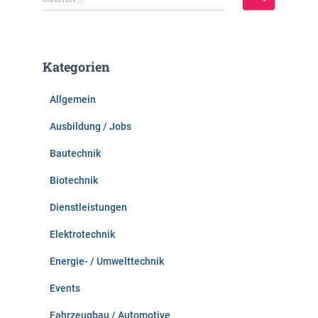
u
c
h
e
Kategorien
n
n
Allgemein
a
c
Ausbildung / Jobs
h
:
Bautechnik
Biotechnik
Dienstleistungen
Elektrotechnik
Energie- / Umwelttechnik
Events
Fahrzeugbau / Automotive