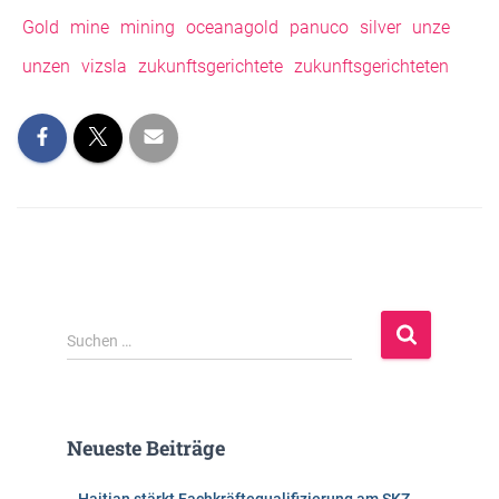
Gold
mine
mining
oceanagold
panuco
silver
unze
unzen
vizsla
zukunftsgerichtete
zukunftsgerichteten
S
Suchen …
u
c
h
e
Neueste Beiträge
n
n