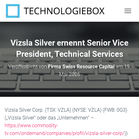
N
A
V
I
G
Vizsla Silver ernennt Senior Vice
A
T
President, Technical Services
I
O
Veröffentlicht von
Firma Swiss Resource Capital
am
19.
N
Mai 2026
U
M
S
C
H
A
Vizsla Silver Corp. (TSX: VZLA) (NYSE: VZLA) (FWB: 0G3)
L
T
(„Vizsla Silver“ oder das „Unternehmen“ –
E
https://www.commodity-
N
tv.com/ondemand/companies/profil/vizsla-silver-corp/
))