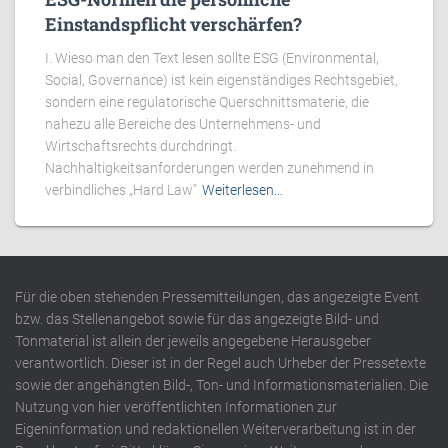
Einstandspflicht verschärfen?
I. Wieso man den Text lesen sollte ESG (Environmental,
Social, Governance) ist kein eigenständiges Rechtsgebiet,
sondern eine regulatorische Querschnittsmaterie, die
nahezu alle Bereiche des Unternehmens- und
Wirtschaftsrechts durchdringt.
Nachhaltigkeitsanforderungen werden zunehmend in
verbindliches „Hard Law"
Weiterlesen…
Für die oben stehenden Pressemitteilungen, das angezeigte Event
bzw. das Stellenangebot sowie für das angezeigte Bild- und
Tonmaterial ist allein der jeweils angegebene Herausgeber
verantwortlich. Dieser ist in der Regel auch Urheber der Pressetexte
sowie der angehängten Bild-, Ton- und Informationsmaterialien. Die
Nutzung von hier veröffentlichten Informationen zur
Eigeninformation und redaktionellen Weiterverarbeitung ist in der