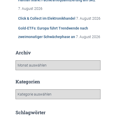
Haitian stärkt Fachkräftequalifizierung am SKZ
a
c
7. August 2026
h
:
Click & Collect im Elektronikhandel
7. August 2026
Gold-ETFs: Europa führt Trendwende nach
zweimonatiger Schwächephase an
7. August 2026
Archiv
A
r
c
h
Kategorien
i
v
K
a
t
e
Schlagwörter
g