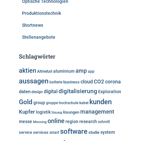
Optische Technologien
Produktionstechnik
Shortnews
Stellenangebote
Schlagwörter
aktien
amp
aluminium
Altmetall
app
aussagen
cloud
CO2
corona
business
batterie
digitalisierung
digital
daten
Exploration
design
kunden
Gold
group
gruppe
hochschule
kabel
Kupfer
management
logistik
lösungen
lösung
online
messe
region
research
Messing
schrott
software
system
service
services
studie
smart