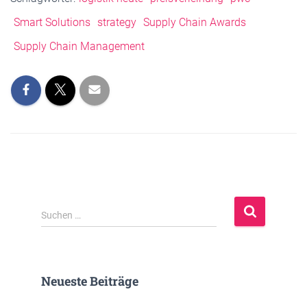
Smart Solutions
strategy
Supply Chain Awards
Supply Chain Management
S
Suchen …
u
c
h
e
Neueste Beiträge
n
n