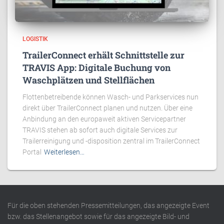
LOGISTIK
TrailerConnect erhält Schnittstelle zur
TRAVIS App: Digitale Buchung von
Waschplätzen und Stellflächen
Flottenbetreibende können Wasch- und Parkservices nun
direkt über TrailerConnect planen und nutzen. Über eine
Anbindung an den europaweit aktiven Servicepartner
TRAVIS stehen ab sofort auch digitale Services zur
Trailerreinigung und -disposition zentral im TrailerConnect
Portal
Weiterlesen…
Für die oben stehenden Pressemitteilungen, das angezeigte Event
bzw. das Stellenangebot sowie für das angezeigte Bild- und