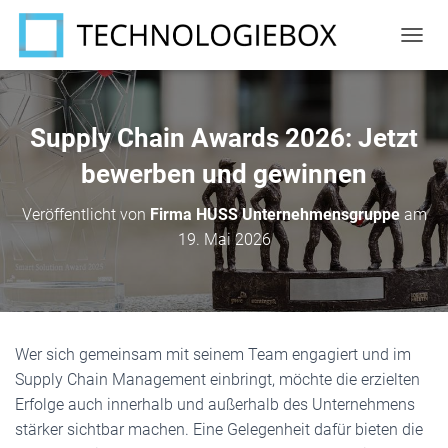
N
A
V
I
G
Supply Chain Awards 2026: Jetzt
A
T
bewerben und gewinnen
I
O
Veröffentlicht von
Firma HUSS Unternehmensgruppe
am
N
19. Mai 2026
U
M
S
C
H
A
Wer sich gemeinsam mit seinem Team engagiert und im
L
T
Supply Chain Management einbringt, möchte die erzielten
E
Erfolge auch innerhalb und außerhalb des Unternehmens
N
stärker sichtbar machen. Eine Gelegenheit dafür bieten die