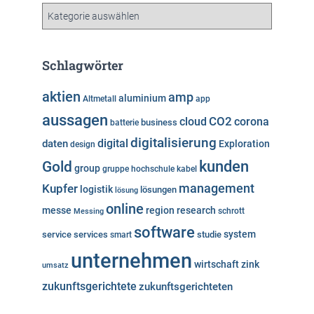
v
K
a
t
e
Schlagwörter
g
o
aktien
amp
aluminium
Altmetall
app
r
aussagen
i
cloud
CO2
corona
business
batterie
e
digitalisierung
digital
daten
Exploration
design
n
kunden
Gold
group
gruppe
hochschule
kabel
Kupfer
management
logistik
lösungen
lösung
online
messe
region
research
Messing
schrott
software
system
service
services
studie
smart
unternehmen
wirtschaft
zink
umsatz
zukunftsgerichtete
zukunftsgerichteten