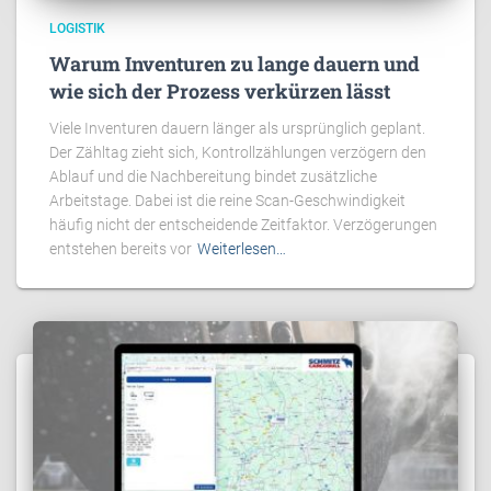
LOGISTIK
Warum Inventuren zu lange dauern und
wie sich der Prozess verkürzen lässt
Viele Inventuren dauern länger als ursprünglich geplant.
Der Zähltag zieht sich, Kontrollzählungen verzögern den
Ablauf und die Nachbereitung bindet zusätzliche
Arbeitstage. Dabei ist die reine Scan-Geschwindigkeit
häufig nicht der entscheidende Zeitfaktor. Verzögerungen
entstehen bereits vor
Weiterlesen…