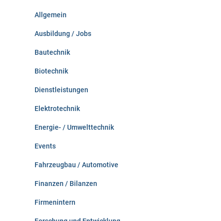
n
Allgemein
a
c
Ausbildung / Jobs
h
:
Bautechnik
Biotechnik
Dienstleistungen
Elektrotechnik
Energie- / Umwelttechnik
Events
Fahrzeugbau / Automotive
Finanzen / Bilanzen
Firmenintern