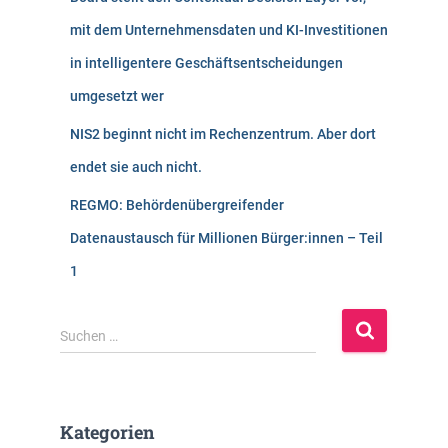
mit dem Unternehmensdaten und KI-Investitionen
in intelligentere Geschäftsentscheidungen
umgesetzt wer
NIS2 beginnt nicht im Rechenzentrum. Aber dort
endet sie auch nicht.
REGMO: Behördenübergreifender
Datenaustausch für Millionen Bürger:innen – Teil
1
S
Suchen …
u
c
h
e
Kategorien
n