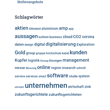
Stellenangebote
Schlagwörter
aktien
amp
aluminium
Altmetall
app
aussagen
cloud
CO2
corona
business
batterie
digitalisierung
digital
daten
Exploration
design
kunden
Gold
group
gruppe
hochschule
kabel
Kupfer
management
logistik
lösungen
lösung
online
messe
region
research
Messing
schrott
software
system
service
services
studie
smart
unternehmen
wirtschaft
zink
umsatz
zukunftsgerichtete
zukunftsgerichteten