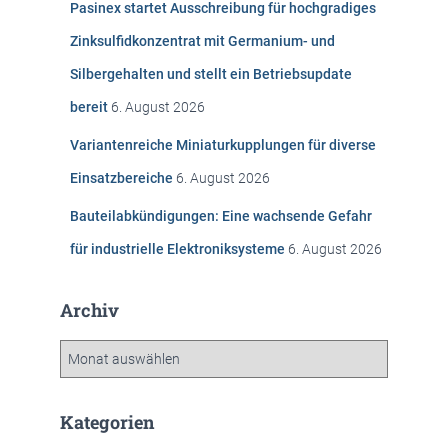
Pasinex startet Ausschreibung für hochgradiges
a
c
Zinksulfidkonzentrat mit Germanium- und
h
Silbergehalten und stellt ein Betriebsupdate
:
bereit
6. August 2026
Variantenreiche Miniaturkupplungen für diverse
Einsatzbereiche
6. August 2026
Bauteilabkündigungen: Eine wachsende Gefahr
für industrielle Elektroniksysteme
6. August 2026
Archiv
A
r
c
h
Kategorien
i