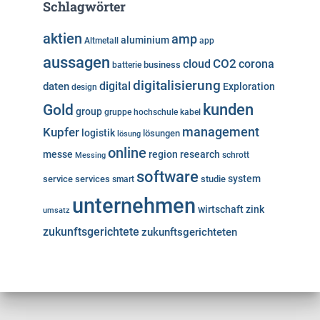
Schlagwörter
aktien
amp
aluminium
Altmetall
app
aussagen
cloud
CO2
corona
business
batterie
digitalisierung
digital
daten
Exploration
design
kunden
Gold
group
gruppe
hochschule
kabel
Kupfer
management
logistik
lösungen
lösung
online
messe
region
research
Messing
schrott
software
system
service
services
studie
smart
unternehmen
wirtschaft
zink
umsatz
zukunftsgerichtete
zukunftsgerichteten