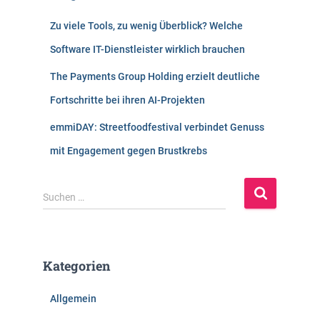
Zu viele Tools, zu wenig Überblick? Welche
Software IT-Dienstleister wirklich brauchen
The Payments Group Holding erzielt deutliche
Fortschritte bei ihren AI-Projekten
emmiDAY: Streetfoodfestival verbindet Genuss
mit Engagement gegen Brustkrebs
S
Suchen …
u
c
h
e
Kategorien
n
n
Allgemein
a
c