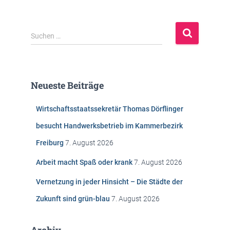
S
Suchen …
u
c
h
e
Neueste Beiträge
n
n
Wirtschaftsstaatssekretär Thomas Dörflinger
a
c
besucht Handwerksbetrieb im Kammerbezirk
h
Freiburg
7. August 2026
:
Arbeit macht Spaß oder krank
7. August 2026
Vernetzung in jeder Hinsicht – Die Städte der
Zukunft sind grün-blau
7. August 2026