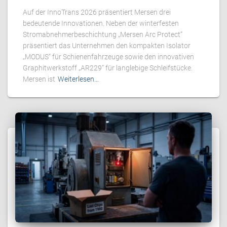
Auf der InnoTrans 2026 präsentiert Mersen drei
bedeutende Innovationen. Neben der winterfesten
Stromabnehmerbeschichtung „Mersen Arc Protect“
präsentiert das Unternehmen den kompakten Isolator
„MODUS“ für Schienenfahrzeuge sowie den innovativen
Graphitwerkstoff „AR229“ für langlebige Schleifstücke.
Mersen ist
Weiterlesen…