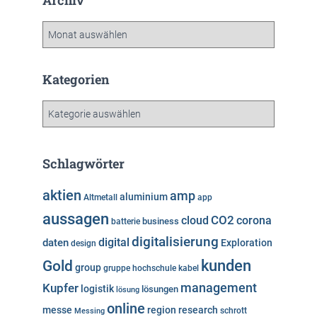
Archiv
A
r
c
h
Kategorien
i
v
K
a
t
e
Schlagwörter
g
o
aktien
amp
aluminium
Altmetall
app
r
aussagen
i
cloud
CO2
corona
business
batterie
e
digitalisierung
digital
daten
Exploration
design
n
kunden
Gold
group
gruppe
hochschule
kabel
Kupfer
management
logistik
lösungen
lösung
online
messe
region
research
Messing
schrott