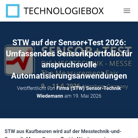
N
A
V
I
G
STW auf der Sensor+Test 2026:
A
T
Umfassendes Sensorikportfolio für
I
anspruchsvolle
O
N
Automatisierungsanwendungen
U
M
S
Veröffentlicht von
Firma (STW) Sensor-Technik
C
Wiedemann
am
19. Mai 2026
H
A
L
T
E
N
STW aus Kaufbeuren wird auf der Messtechnik-und-