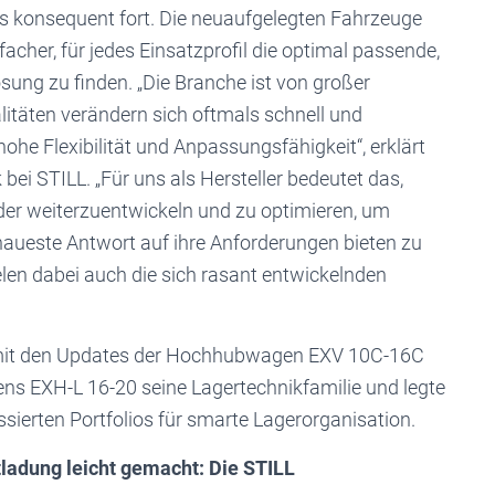
os konsequent fort. Die neuaufgelegten Fahrzeuge
her, für jedes Einsatzprofil die optimal passende,
ösung zu finden. „Die Branche ist von großer
täten verändern sich oftmals schnell und
he Flexibilität und Anpassungsfähigkeit“, erklärt
bei STILL. „Für uns als Hersteller bedeutet das,
r weiterzuentwickeln und zu optimieren, um
aueste Antwort auf ihre Anforderungen bieten zu
n dabei auch die sich rasant entwickelnden
L mit den Updates der Hochhubwagen EXV 10C-16C
 EXH-L 16-20 seine Lagertechnikfamilie und legte
ierten Portfolios für smarte Lagerorganisation.
ladung leicht gemacht: Die STILL