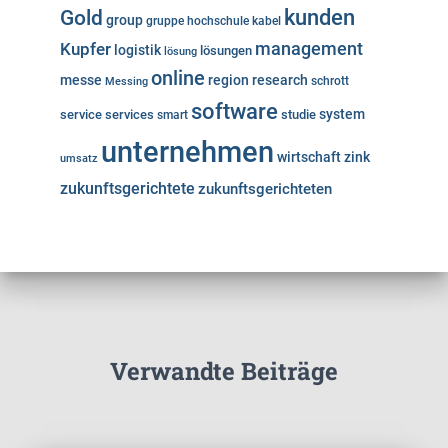
kunden
Gold
group
gruppe
hochschule
kabel
Kupfer
management
logistik
lösungen
lösung
online
messe
region
research
Messing
schrott
software
system
service
services
studie
smart
unternehmen
wirtschaft
zink
umsatz
zukunftsgerichtete
zukunftsgerichteten
Verwandte Beiträge