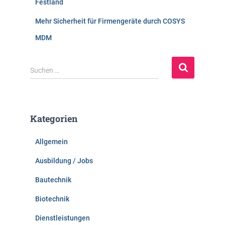
Festland
Mehr Sicherheit für Firmengeräte durch COSYS
MDM
S
Suchen …
u
c
h
e
Kategorien
n
n
Allgemein
a
c
Ausbildung / Jobs
h
:
Bautechnik
Biotechnik
Dienstleistungen