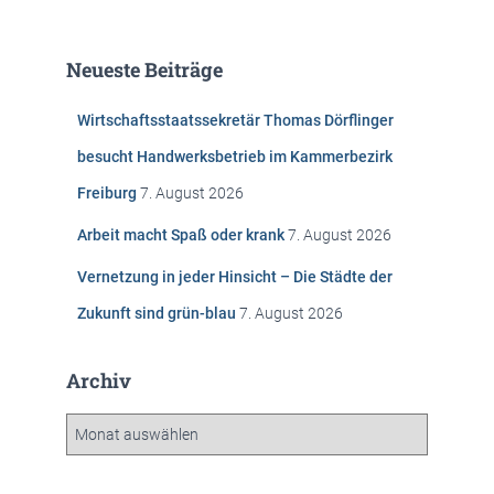
c
h
e
Neueste Beiträge
n
n
Wirtschaftsstaatssekretär Thomas Dörflinger
a
c
besucht Handwerksbetrieb im Kammerbezirk
h
Freiburg
7. August 2026
:
Arbeit macht Spaß oder krank
7. August 2026
Vernetzung in jeder Hinsicht – Die Städte der
Zukunft sind grün-blau
7. August 2026
Archiv
A
r
c