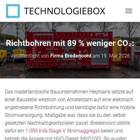
N
A
V
I
G
Richtbohren mit 89 % weniger CO₂:
A
T
Veröffentlicht von
Firma Bredenoord
am
19. Mai 2026
I
O
N
U
M
S
Das niederländische Bauunternehmen Heijmans setzte auf
C
einer Baustelle westlich von Amsterdam auf eine elektrisch
H
A
angetriebene Richtbohrung und benötigte dafür eine mobile
L
Stromversorgung. Maßgabe war, dass sie zu den selbst
T
gesetzten Nachhaltigkeitszielen passt. Bredenoord stellte
E
N
dafür ein
1.000 kVA Stage V Stromaggregat
bereit und
betrieb die Anlage mit HVO-Diesel (HVO100). So wurden