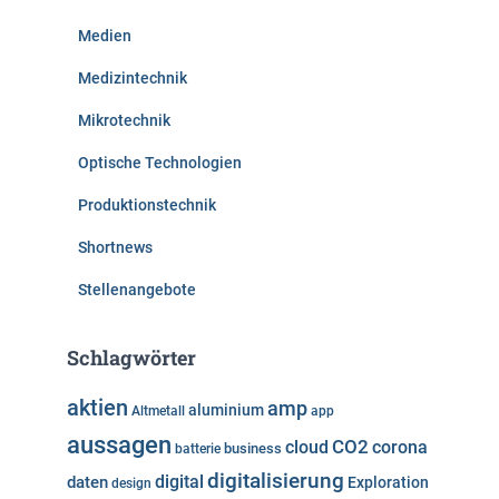
Medien
Medizintechnik
Mikrotechnik
Optische Technologien
Produktionstechnik
Shortnews
Stellenangebote
Schlagwörter
aktien
amp
aluminium
Altmetall
app
aussagen
cloud
CO2
corona
business
batterie
digitalisierung
digital
daten
Exploration
design