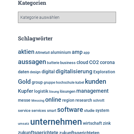
h
Kategorien
i
v
K
a
t
e
Schlagwörter
g
o
aktien
amp
aluminium
Altmetall
app
r
aussagen
i
cloud
CO2
corona
business
batterie
e
digitalisierung
digital
daten
Exploration
design
n
kunden
Gold
group
gruppe
hochschule
kabel
Kupfer
management
logistik
lösungen
lösung
online
messe
region
research
Messing
schrott
software
system
service
services
studie
smart
unternehmen
wirtschaft
zink
umsatz
zukunftsgerichtete
zukunftsgerichteten