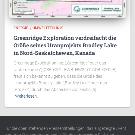
ENERGIE- / UMWELTTECHNIK
Greenridge Exploration verdreifacht die
Größe seines Uranprojekts Bradley Lake
in Nord-Saskatchewan, Kanada
Greenridge Exploration Inc. („Greenridge“ oder das
„Unternehmen“)(CSE: GXP | FWB: HW3 | OTCQB: GXPLF)
freut sich bekannt zu geben, dass die Größe des
Uranprojekts Bradley Lake(„Bradley Lake“ oder das
„Projekt“) durch das Abstecken von sechs (6)
Weiterlesen…
Für die oben stehenden Pressemitteilungen, das angezeigte Event