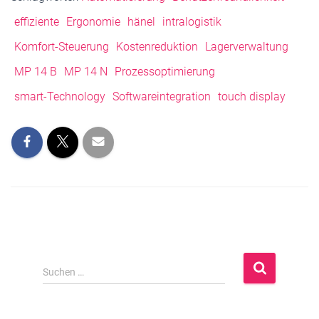
effiziente
Ergonomie
hänel
intralogistik
Komfort-Steuerung
Kostenreduktion
Lagerverwaltung
MP 14 B
MP 14 N
Prozessoptimierung
smart-Technology
Softwareintegration
touch display
S
Suchen …
u
c
h