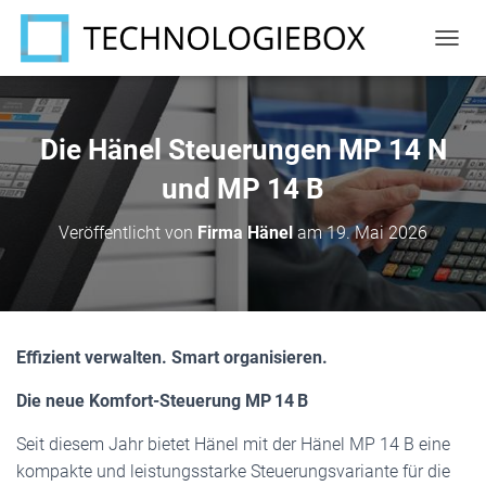
N
A
V
I
G
Die Hänel Steuerungen MP 14 N
A
T
und MP 14 B
I
O
Veröffentlicht von
Firma Hänel
am
19. Mai 2026
N
U
M
S
C
H
Effizient verwalten. Smart organisieren.
A
L
Die neue Komfort-Steuerung MP 14 B
T
E
Seit diesem Jahr bietet Hänel mit der Hänel MP 14 B eine
N
kompakte und leistungsstarke Steuerungsvariante für die