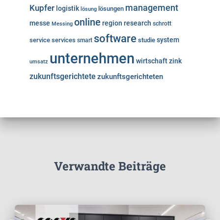
Kupfer
management
logistik
lösungen
lösung
online
messe
region
research
Messing
schrott
software
system
service
services
studie
smart
unternehmen
wirtschaft
zink
umsatz
zukunftsgerichtete
zukunftsgerichteten
Verwandte Beiträge