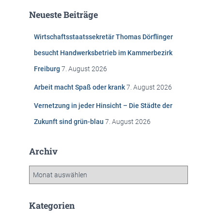
e
Neueste Beiträge
n
n
Wirtschaftsstaatssekretär Thomas Dörflinger
a
c
besucht Handwerksbetrieb im Kammerbezirk
h
Freiburg
7. August 2026
:
Arbeit macht Spaß oder krank
7. August 2026
Vernetzung in jeder Hinsicht – Die Städte der
Zukunft sind grün-blau
7. August 2026
Archiv
A
r
c
h
Kategorien
i