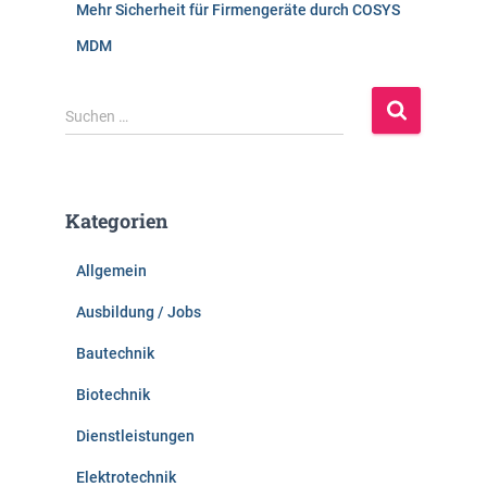
Mehr Sicherheit für Firmengeräte durch COSYS
MDM
S
Suchen …
u
c
h
e
Kategorien
n
n
Allgemein
a
c
Ausbildung / Jobs
h
:
Bautechnik
Biotechnik
Dienstleistungen
Elektrotechnik