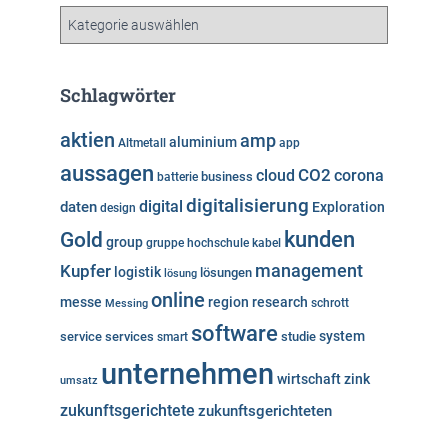
v
K
a
t
e
Schlagwörter
g
o
aktien
amp
aluminium
Altmetall
app
r
aussagen
i
cloud
CO2
corona
business
batterie
e
digitalisierung
digital
daten
Exploration
design
n
kunden
Gold
group
gruppe
hochschule
kabel
Kupfer
management
logistik
lösungen
lösung
online
messe
region
research
Messing
schrott
software
system
service
services
studie
smart
unternehmen
wirtschaft
zink
umsatz
zukunftsgerichtete
zukunftsgerichteten