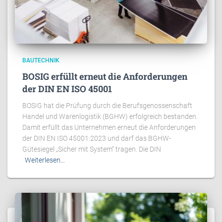
BAUTECHNIK
BOSIG erfüllt erneut die Anforderungen
der DIN EN ISO 45001
BOSIG hat die Prüfung durch die Berufsgenossenschaft
Handel und Warenlogistik (BGHW) erfolgreich bestanden.
Damit erfüllt das Unternehmen erneut die Anforderungen
der DIN EN ISO 45001:2023 und darf das BGHW-
Gütesiegel „Sicher mit System“ tragen. Die DIN
Weiterlesen…