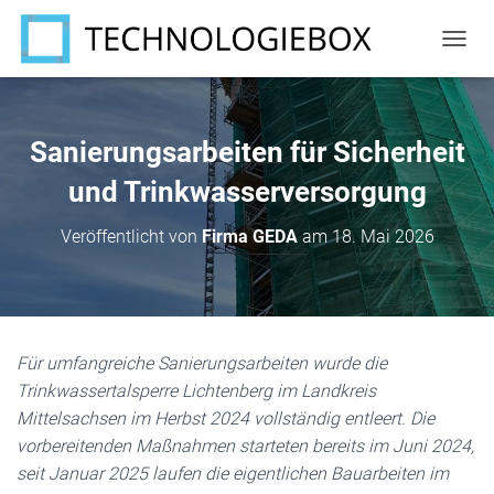
N
A
V
I
G
Sanierungsarbeiten für Sicherheit
A
T
und Trinkwasserversorgung
I
O
Veröffentlicht von
Firma GEDA
am
18. Mai 2026
N
U
M
S
C
H
Für umfangreiche Sanierungsarbeiten wurde die
A
Trinkwassertalsperre Lichtenberg im Landkreis
L
T
Mittelsachsen im Herbst 2024 vollständig entleert. Die
E
vorbereitenden Maßnahmen starteten bereits im Juni 2024,
N
seit Januar 2025 laufen die eigentlichen Bauarbeiten im