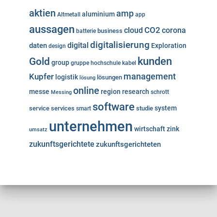
aktien
amp
aluminium
Altmetall
app
aussagen
cloud
CO2
corona
business
batterie
digitalisierung
digital
daten
Exploration
design
kunden
Gold
group
gruppe
hochschule
kabel
Kupfer
management
logistik
lösungen
lösung
online
messe
region
research
Messing
schrott
software
system
service
services
studie
smart
unternehmen
wirtschaft
zink
umsatz
zukunftsgerichtete
zukunftsgerichteten