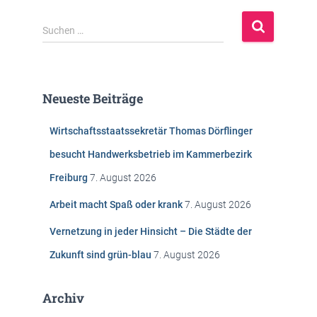
S
Suchen …
u
c
h
e
Neueste Beiträge
n
n
Wirtschaftsstaatssekretär Thomas Dörflinger
a
c
besucht Handwerksbetrieb im Kammerbezirk
h
Freiburg
7. August 2026
:
Arbeit macht Spaß oder krank
7. August 2026
Vernetzung in jeder Hinsicht – Die Städte der
Zukunft sind grün-blau
7. August 2026
Archiv