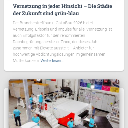
Vernetzung in jeder Hinsicht – Die Städte
der Zukunft sind grün-blau
Der Branchentreffpunkt GaLaBau 2026 bietet
Vernetzung, Erlebnis und Impulse für alle. Vernetzung ist
auch Erfolgsfaktor für den renommierten
Dachbegrünungshersteller Zinco, der dieses Jahr
zusammen mit Elevate ausstellt – Anbieter für
hochwertige Abdichtungslösungen im gemeinsamen
Mutterkonzern
Weiterlesen…