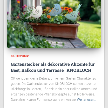
BAUTECHNIK
Gartenstecker als dekorative Akzente für
Beet, Balkon und Terrasse | KNOBLOCH
Oft genügen kleine Details, um einem Garten Charakter zu
geben. Die Gartenstecker von KNOBLOCH setzen dezente
Blickfänge in Beeten, Pflanzkübeln oder Balkonkästen und
ergänzen bestehende Pflanzkonzepte auf stilvolle Weise.
Dank ihrer klaren Formensprache wirken sie
Weiterlesen…