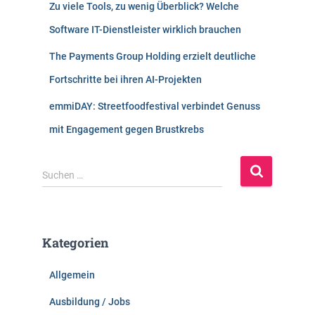
Zu viele Tools, zu wenig Überblick? Welche
Software IT-Dienstleister wirklich brauchen
The Payments Group Holding erzielt deutliche
Fortschritte bei ihren AI-Projekten
emmiDAY: Streetfoodfestival verbindet Genuss
mit Engagement gegen Brustkrebs
S
Suchen …
u
c
h
e
Kategorien
n
n
Allgemein
a
c
Ausbildung / Jobs
h