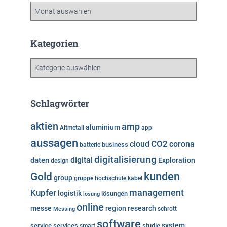
A
r
c
h
Kategorien
i
v
K
a
t
e
Schlagwörter
g
o
aktien
amp
aluminium
Altmetall
app
r
aussagen
i
cloud
CO2
corona
business
batterie
e
digitalisierung
digital
daten
Exploration
design
n
kunden
Gold
group
gruppe
hochschule
kabel
Kupfer
management
logistik
lösungen
lösung
online
messe
region
research
Messing
schrott
software
system
service
services
studie
smart