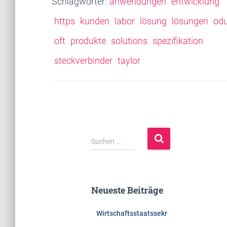
Schlagwörter:
anwendungen
entwicklung
https
kunden
labor
lösung
lösungen
od
oft
produkte
solutions
spezifikation
steckverbinder
taylor
S
Suchen …
u
c
h
e
Neueste Beiträge
n
n
Wirtschaftsstaatssekr
a
c