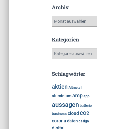
Archiv
A
r
c
h
Kategorien
i
v
K
a
t
e
Schlagwörter
g
o
aktien
Altmetall
r
amp
i
aluminium
app
e
aussagen
batterie
n
cloud
CO2
business
corona
daten
design
digital