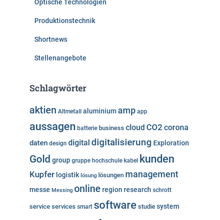
Optische Technologien
Produktionstechnik
Shortnews
Stellenangebote
Schlagwörter
aktien
amp
aluminium
Altmetall
app
aussagen
cloud
CO2
corona
business
batterie
digitalisierung
digital
daten
Exploration
design
kunden
Gold
group
gruppe
hochschule
kabel
Kupfer
management
logistik
lösungen
lösung
online
messe
region
research
Messing
schrott
software
system
service
services
studie
smart