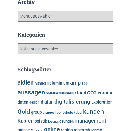
Archiv
A
r
c
h
Kategorien
i
v
K
a
t
e
Schlagwörter
g
o
aktien
amp
aluminium
Altmetall
app
r
aussagen
i
cloud
CO2
corona
business
batterie
e
digitalisierung
digital
daten
Exploration
design
n
kunden
Gold
group
gruppe
hochschule
kabel
Kupfer
management
logistik
lösungen
lösung
online
messe
region
research
Messing
schrott