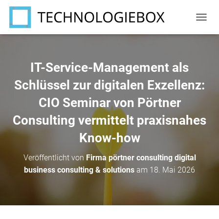
N
A
V
I
G
IT-Service-Management als
A
T
Schlüssel zur digitalen Exzellenz:
I
CIO Seminar von Pörtner
O
N
Consulting vermittelt praxisnahes
U
M
Know-how
S
C
H
Veröffentlicht von
Firma pörtner consulting digital
A
business consulting & solutions
am
18. Mai 2026
L
T
E
N