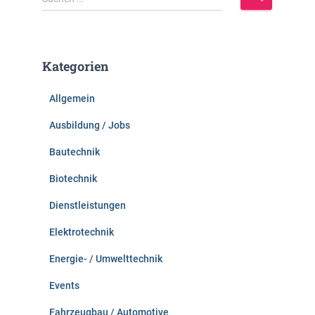
u
c
h
e
Kategorien
n
n
Allgemein
a
c
Ausbildung / Jobs
h
:
Bautechnik
Biotechnik
Dienstleistungen
Elektrotechnik
Energie- / Umwelttechnik
Events
Fahrzeugbau / Automotive