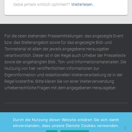
dabei jemals wirklich optimiert?
Weiterlesen…
Für die oben stehenden Pressemitteilungen, das angezeigte Event
bzw. das Stellenangebot sowie für das angezeigte Bild- und
Tonmaterial ist allein der jeweils angegebene Herausgeber
verantwortlich. Dieser ist in der Regel auch Urheber der Pressetexte
sowie der angehängten Bild-, Ton- und Informationsmaterialien. Die
Nutzung von hier veröffentlichten Informationen zur
Eigeninformation und redaktionellen Weiterverarbeitung ist in der
Regel kostenfrei. Bitte klären Sie vor einer Weiterverwendung
urheberrechtliche Fragen mit dem angegebenen Herausgeber.
DATENSCHUTZERKLÄRUNG
IMPRESSUM
KONTAKT
Durch die Nutzung dieser Website erklären Sie sich damit
einverstanden, dass unsere Dienste Cookies verwenden.