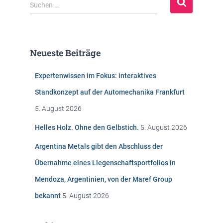
S
Suchen …
u
c
h
e
Neueste Beiträge
n
n
Expertenwissen im Fokus: interaktives
a
c
Standkonzept auf der Automechanika Frankfurt
h
5. August 2026
:
Helles Holz. Ohne den Gelbstich.
5. August 2026
Argentina Metals gibt den Abschluss der
Übernahme eines Liegenschaftsportfolios in
Mendoza, Argentinien, von der Maref Group
bekannt
5. August 2026