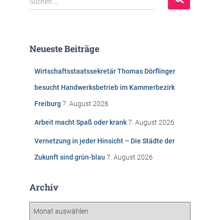
Suchen …
u
c
h
e
Neueste Beiträge
n
n
Wirtschaftsstaatssekretär Thomas Dörflinger
a
c
besucht Handwerksbetrieb im Kammerbezirk
h
Freiburg
7. August 2026
:
Arbeit macht Spaß oder krank
7. August 2026
Vernetzung in jeder Hinsicht – Die Städte der
Zukunft sind grün-blau
7. August 2026
Archiv
A
r