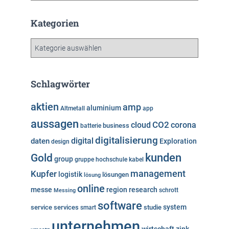
c
h
Kategorien
i
v
K
a
t
e
Schlagwörter
g
o
aktien
amp
aluminium
Altmetall
app
r
aussagen
i
cloud
CO2
corona
business
batterie
e
digitalisierung
digital
daten
Exploration
design
n
kunden
Gold
group
gruppe
hochschule
kabel
Kupfer
management
logistik
lösungen
lösung
online
messe
region
research
Messing
schrott
software
system
service
services
studie
smart
unternehmen