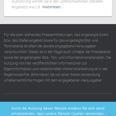
Ausführung werden sie in den unterschiedlichen Gebieten
eingesetzt wie z.B.
Weiterlesen…
Für die oben stehenden Pressemitteilungen, das angezeigte Event
bzw. das Stellenangebot sowie für das angezeigte Bild- und
Tonmaterial ist allein der jeweils angegebene Herausgeber
verantwortlich. Dieser ist in der Regel auch Urheber der Pressetexte
sowie der angehängten Bild-, Ton- und Informationsmaterialien. Die
Nutzung von hier veröffentlichten Informationen zur
Eigeninformation und redaktionellen Weiterverarbeitung ist in der
Regel kostenfrei. Bitte klären Sie vor einer Weiterverwendung
urheberrechtliche Fragen mit dem angegebenen Herausgeber.
DATENSCHUTZERKLÄRUNG
IMPRESSUM
KONTAKT
Durch die Nutzung dieser Website erklären Sie sich damit
einverstanden, dass unsere Dienste Cookies verwenden.