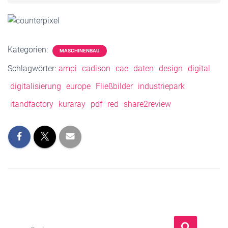
Kategorien:
MASCHINENBAU
Schlagwörter:
ampi
cadison
cae
daten
design
digital
digitalisierung
europe
Fließbilder
industriepark
itandfactory
kuraray
pdf
red
share2review
S