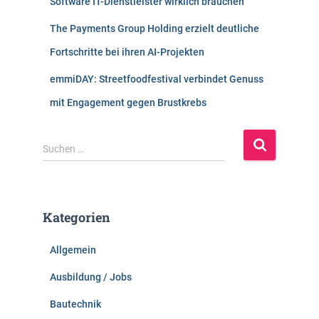
Software IT-Dienstleister wirklich brauchen
The Payments Group Holding erzielt deutliche
Fortschritte bei ihren AI-Projekten
emmiDAY: Streetfoodfestival verbindet Genuss
mit Engagement gegen Brustkrebs
S
Suchen …
u
c
h
e
Kategorien
n
n
Allgemein
a
c
Ausbildung / Jobs
h
:
Bautechnik