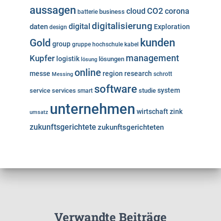
aussagen
cloud
CO2
corona
business
batterie
digitalisierung
digital
daten
Exploration
design
kunden
Gold
group
gruppe
hochschule
kabel
Kupfer
management
logistik
lösungen
lösung
online
messe
region
research
Messing
schrott
software
system
service
services
studie
smart
unternehmen
wirtschaft
zink
umsatz
zukunftsgerichtete
zukunftsgerichteten
Verwandte Beiträge