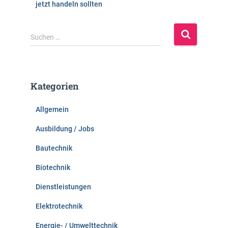
jetzt handeln sollten
S
Suchen …
u
c
h
e
Kategorien
n
n
Allgemein
a
c
Ausbildung / Jobs
h
:
Bautechnik
Biotechnik
Dienstleistungen
Elektrotechnik
Energie- / Umwelttechnik